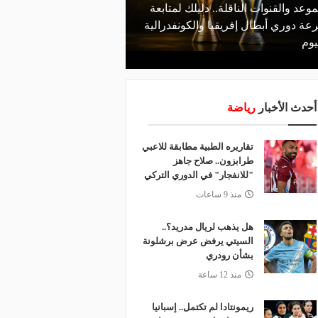
موعد والقنوات الناقلة.. دليلك لمتابعة
منذ يوم
عة دوري أبطال إفريقيا والكونفدرالية
الأهلي يعلن رسميًا رحيل
يوم
رمضان
أحدث الأخبار
رياضة
تقاريره الطبية مطابقة للاعبي
طرابزون.. صلاح جاهز
"للانفجار" في الدوري التركي
منذ 9 ساعات
هل يذهب لريال مدريد؟..
السيتي يرفض عرض برشلونة
بشأن رودري
منذ 12 ساعة
ريمونتادا لم تكتمل.. إسبانيا