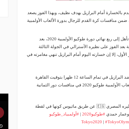
م بالخسارة أمام البرازيل بهدف نظيف، وبهذا الفوز يصعد
 ضمن منافسات كرة القدم للرجال بدورة الألعاب الأولمبية
وكان منتخب مصر الأولمبي لكرة القدم تأهل إلى ربع نهائي دورة طوكيو الأولمبية 2020، بعد
بعد الفوز على نظيره الأسترالي في الجولة الثالثة
أول، إلا إن خسارته اليوم أمام البرازيل تنهي مغامرته في
وانطلقت مباراة منتخب مصر الأولمبي ضد البرازيل في تمام الساعة 12 ظهرا بتوقيت القاهرة
اليوم السبت، في دور الثمانية بدورة الألعاب الأولمبية طوكيو 2020 في منافسات دور الثمانية
منتخب البرازيل 🇧🇷 يتقدم على نظيره المصري 🇪🇬 عن طريق ماثيوس كونها في لقطة
ق وعمار حمدي
#طوكيو2020
|
#أولمبياد_طوكيو
|
#TokyoOlym