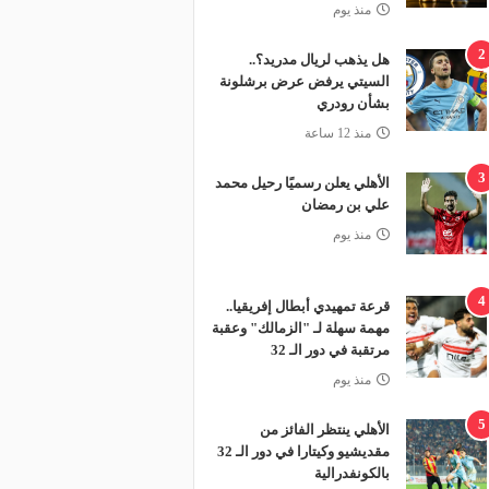
منذ يوم
2
هل يذهب لريال مدريد؟..
السيتي يرفض عرض برشلونة
بشأن رودري
منذ 12 ساعة
3
الأهلي يعلن رسميًا رحيل محمد
علي بن رمضان
منذ يوم
4
قرعة تمهيدي أبطال إفريقيا..
مهمة سهلة لـ "الزمالك" وعقبة
مرتقبة في دور الـ 32
منذ يوم
5
الأهلي ينتظر الفائز من
مقديشيو وكيتارا في دور الـ 32
بالكونفدرالية