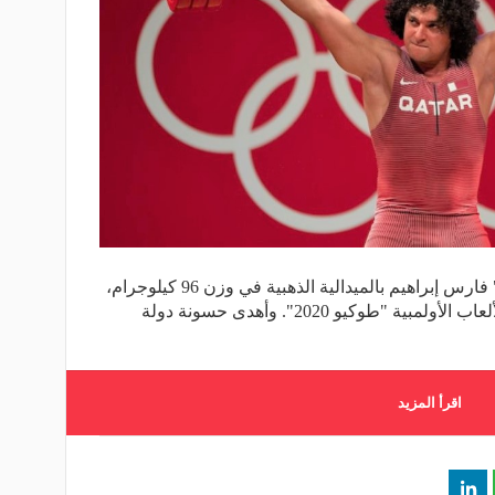
توج الرباع القطري و"المصري الأصل" فارس إبراهيم بالميدالية الذهبية في وزن 96 كيلوجرام،
السبت، وذلك ضمن منافسات دورة الألعاب الأولمبية "طوكيو 2020". وأهدى حسونة دولة
اقرأ المزيد