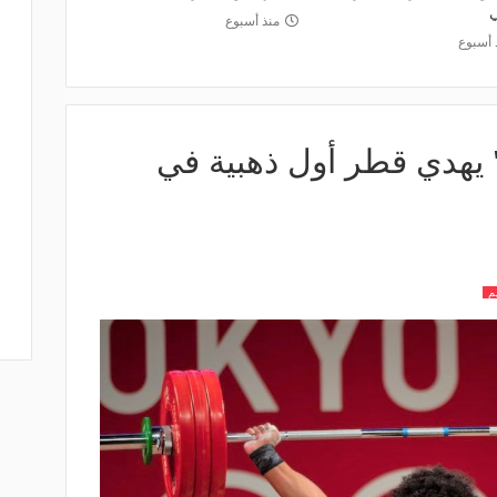
ي
منذ أسبوع
 أسبوع
يهدي قطر أول ذهبية في
م