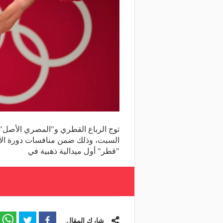
"قطر" أول ميدالية ذهبية في
شارك المقال