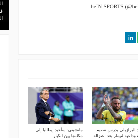
ال
منذ 12 ساعة
 محمد علي بن
هل يذهب لريال مدريد؟.. السيتي يرفض
قر
عرض برشلونة بشأن رودري
ال
د البرازيلي يدرس تنظيم
مانشيني: سأعيد إيطاليا إلى
 وداعية لنيمار بعد اعتزاله
مكانتها بين الكبار