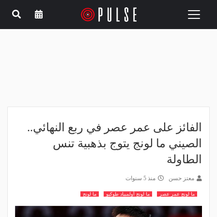
Toggle
navigation
الفائز على عمر عصر في ربع النهائي..
الصيني ما لونج يتوج بذهبية تنس
الطاولة
معتز حسن
منذ 5 سنوات
ما لونج عمر عصر
ما لونج أولمبياد طوكيو
ما لونج