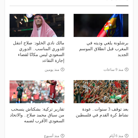
برشلونة يلغي وديته في
مالك نادي الخلود: صلاح انتقل
المغرب قبل انطلاق الموسم
للدوري المناسب.. الدوري
الجديد
السعودي ليس مكانًا لقضاء
إجازة التقاعد
منذ 9 ساعات
منذ يومين
بعد توقف 3 سنوات.. عودة
تقارير تركية: بشكتاش ينسحب
نشاط كرة القدم في فلسطين
من سباق محمد صلاح.. والاتحاد
السعودي الأقرب لضمه
منذ 6 أيام
منذ أسبوع