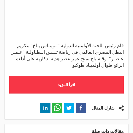
قام رئيس اللجنة الأولمبية الدولية "تـومـاس بـاخ" بتكريم
البطل المصري العالمي في رياضة تـنـس الـطـاولـة "عـمـر
عـصـر". وقام باخ بمنح عمر عصر هدية تذكارية على أداءه
الرائع طوال أولمبياد طوكيو
اقرأ المزيد
شارك المقال
مقالات ذات صلة