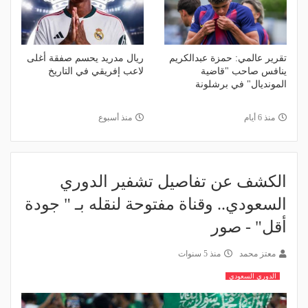
تقرير عالمي: حمزة عبدالكريم
ريال مدريد يحسم صفقة أغلى
ينافس صاحب "قاضية
لاعب إفريقي في التاريخ
المونديال" في برشلونة
منذ 6 أيام
منذ أسبوع
الكشف عن تفاصيل تشفير الدوري
السعودي.. وقناة مفتوحة لنقله بـ " جودة
أقل" - صور
معتز محمد
منذ 5 سنوات
الدوري السعودي