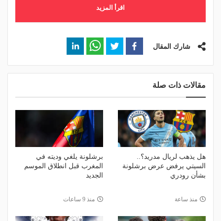
اقرأ المزيد
شارك المقال
مقالات ذات صلة
هل يذهب لريال مدريد؟..
برشلونة يلغي وديته في
السيتي يرفض عرض برشلونة
المغرب قبل انطلاق الموسم
بشأن رودري
الجديد
منذ ساعة
منذ 9 ساعات