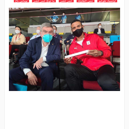
اولمبياد طوكيو
تنس الطاولة
عمر عصر
ما لونج عمر عصر
توماس باخ