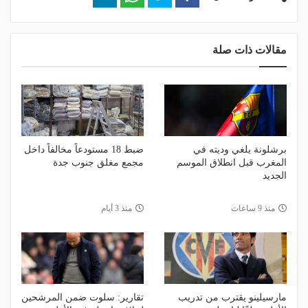
مقالات ذات صلة
برشلونة يلغي وديته في
ضبط 18 مستودعاً مخالفاً داخل
المغرب قبل انطلاق الموسم
مجمع مغلق جنوب جدة
الجديد
منذ 9 ساعات
منذ 3 أيام
مارسيلينو يقترب من تدريب
تقارير: سلوت ضمن المرشحين