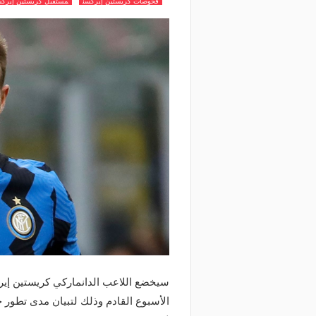
فحوصات كريستين إيركسن
مستقبل كريستين إيرك
سيخضع اللاعب الدانماركي كريستين إير
الأسبوع القادم وذلك لتبيان مدى تطور 