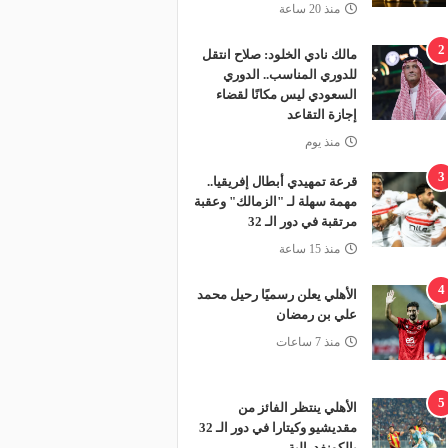
منذ 20 ساعة
2
مالك نادي الخلود: صلاح انتقل
للدوري المناسب.. الدوري
السعودي ليس مكانًا لقضاء
إجازة التقاعد
منذ يوم
3
قرعة تمهيدي أبطال إفريقيا..
مهمة سهلة لـ "الزمالك" وعقبة
مرتقبة في دور الـ 32
منذ 15 ساعة
4
الأهلي يعلن رسميًا رحيل محمد
علي بن رمضان
منذ 7 ساعات
5
الأهلي ينتظر الفائز من
مقديشيو وكيتارا في دور الـ 32
بالكونفدرالية