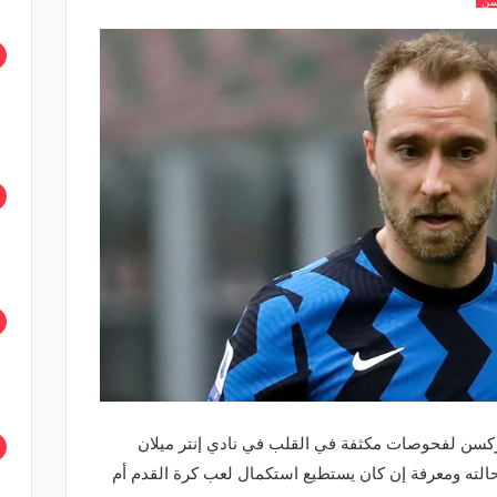
سن
كسن لفحوصات مكثفة في القلب في نادي إنتر ميلان
حالته ومعرفة إن كان يستطيع استكمال لعب كرة القدم أم