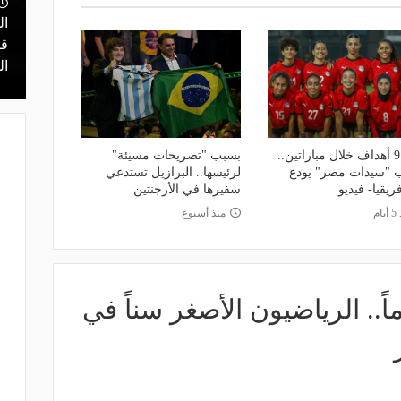
منذ يوم
مالك نادي الخلود: صلاح انتقل للدوري
ال
يا.. مهمة سهلة
المناسب.. الدوري السعودي ليس مكانًا
قر
في دور الـ 32
لقضاء إجازة التقاعد
ال
تلقى 9 أهداف خلال مباراتين..
بسبب "تصريحات مسيئة"
 "سيدات مصر" يودع
لرئيسها.. البرازيل تستدعي
ريقيا- فيديو
سفيرها في الأرجنتين
ام
منذ أسبوع
 عمرها 12 عاماً.. الرياضيون الأصغر سناً في