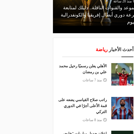
منذ 20 ساعة
موعد والقنوات الناقلة.. دليلك لمتابعة
منذ 15 ساعة
عة دوري أبطال إفريقيا والكونفدرالية
قرعة تمهيدي أبطال إفريق
يوم
لـ "الزمالك" وعقبة مرتقبة 
أحدث الأخبار
رياضة
الأهلي يعلن رسميًا رحيل محمد
علي بن رمضان
منذ 7 ساعات
راتب صلاح القياسي يضعه على
قمة الأعلى أجرًا في الدوري
التركي
منذ 8 ساعات
إعلان جدول مباريات "خليجي