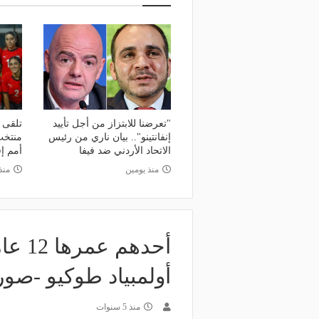
منذ 20 ساعة
وعد والقنوات الناقلة.. دليلك لمتابعة
منذ 15 ساعة
عة دوري أبطال إفريقيا والكونفدرالية
قرعة تمهيدي أبطال إفريق
وم
لـ "الزمالك" وعقبة مرتقبة 
"تعرضنا للابتزاز من أجل تأييد
إنفانتينو".. بيان ناري من رئيس
منتخب
الاتحاد الأردني ضد فيفا
أمم إف
منذ يومين
منذ 5 أي
أحدهم
أولمبياد طوكيو -صور
منذ 5 سنوات