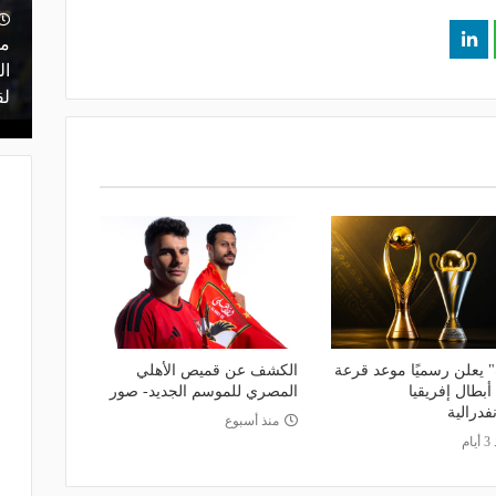
منذ يوم
 أعلن
مشاركة تاريخية و"أندية اندماج".. كل ما
ما
ن مفاوضات
تريد معرفته عن قرعة الدوري المصري
ال
اليوم
لق
 يعلن رسميًا موعد قرعة
الكشف عن قميص الأهلي
بطال إفريقيا
المصري للموسم الجديد- صور
فدرالية
منذ أسبوع
ام