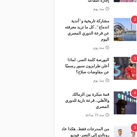
إجازة التقاعد
منذ يوم
2
مشاركة تاريخية و"أندية
اندماج".. كل ما تريد معرفته
عن قرعة الدوري المصري
اليوم
منذ يوم
3
البورصة كلمة السر.. لماذا
أعلن طرابزون سبور رسميًا
عن مفاوضات صلاح؟
منذ يوم
4
قمة مبكرة بين الزمالك
والأهلي.. قرعة نارية للدوري
المصري
منذ 19 ساعة
5
من المدرجات فقط.. هكذا عاد
رونالدو إلى النصر- فيديو