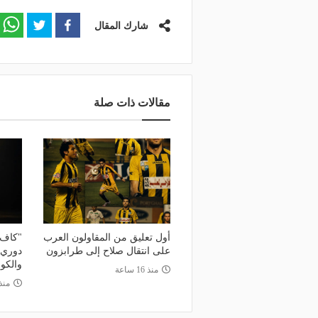
منذ يوم
منذ يوم
شارك المقال
لك نادي الخلود: صلاح انتقل للدوري
البورصة كلمة السر.. لماذا
مناسب.. الدوري السعودي ليس مكانًا
طرابزون سبور رسميًا ع
ضاء إجازة التقاعد
صلاح؟
مقالات ذات صلة
أول تعليق من المقاولون العرب
"كاف"
على انتقال صلاح إلى طرابزون
دوري أ
والكون
منذ 16 ساعة
منذ 3 أي