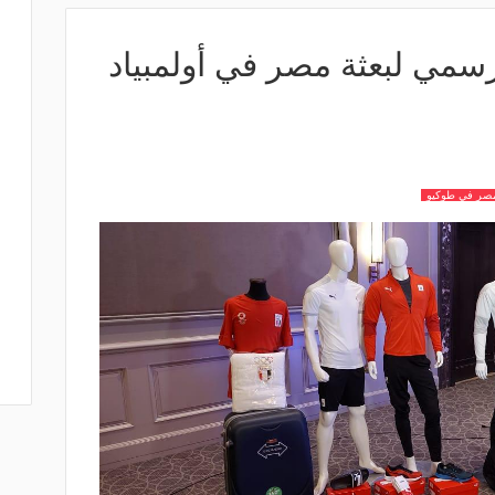
مي لبعثة مصر في أولمبياد
مصر في طوكيو