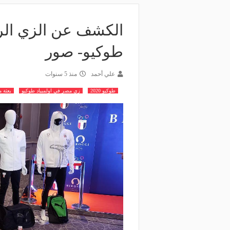
الكشف عن الزي الرس
طوكيو- صور
علي أحمد
منذ 5 سنوات
طوكيو 2020
زي مصر في اولمبياد طوكيو
بعثة 