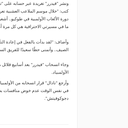
ونشر "فيدرر" تغريدة عبر حسابه على "تو
كتب: "خلال موسم الملاعب العشبية تع
دورة الألعاب الأولمبية في طوكيو.. أشعر
ما في مسيرتي الاحترافية هي كل مرة أم
وأضاف: "لقد بدأت بالفعل في إعادة الت
الصيف.. وأتمنى حظًا سعيدًا للفريق الس
وجاء انسحاب "فيدرر" بعد أسابيع قلائل 
الأولمبياد.
وأرجع "نادال" قرار انسحابه من الأولمب
في نفس الوقت عدم خوض منافسات بطولة 
دجوكوفيتش".