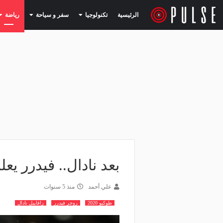
(current)
(current)
الرئيسية
تكنولوجيا
سفر و سياحة
رياضة
بعد نادال.. فيدرر يع
علي أحمد
منذ 5 سنوات
طوكيو 2020
روجر فيدرر
رافاييل نادال