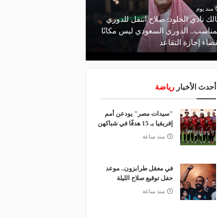
منذ يوم
منذ يوم
لك نادي الخلود: صلاح انتقل للدوري
البورصة كلمة السر.. لماذ
مناسب.. الدوري السعودي ليس مكانًا
طرابزون سبور رسميًا ع
ضاء إجازة التقاعد
صلاح؟
أحدث الأخبار
رياضة
"سيدات مصر" يودعن أمم
إفريقيا بـ 15 هدفًا في شباكهن
منذ ساعة
في معقل طرابزون.. موعد
حفل توقيع صلاح الليلة
منذ ساعة