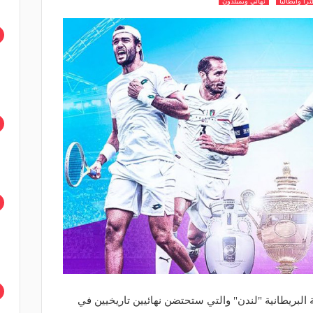
ترا وايطاليا
نهائي ويمبلدون
 البريطانية "لندن" والتي ستحتضن نهائيين تاريخيين في