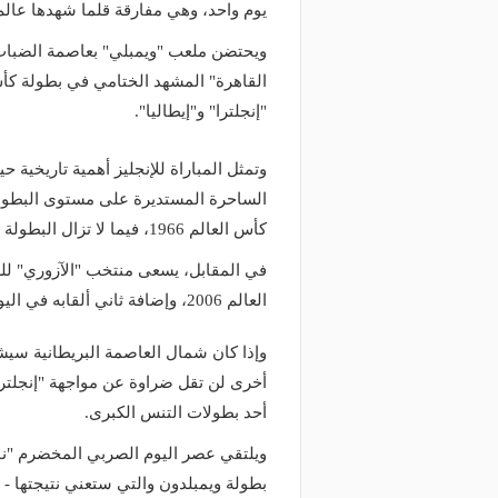
يوم واحد، وهي مفارقة قلما شهدها عالم
ويحتضن ملعب "ويمبلي" بعاصمة الضباب 
"إنجلترا" و"إيطاليا".
وتمثل المباراة للإنجليز أهمية تاريخية
الساحرة المستديرة على مستوى البطولا
كأس العالم 1966، فيما لا تزال البطولة الأوروبية الأعرق عصية على الإنجليز.
في المقابل، يسعى منتخب "الآزوري" للع
العالم 2006، وإضافة ثاني ألقابه في اليورو بعد فوزه بنسخة 1968.
وإذا كان شمال العاصمة البريطانية سي
أخرى لن تقل ضراوة عن مواجهة "إنجلترا"
أحد بطولات التنس الكبرى.
ويلتقي عصر اليوم الصربي المخضرم "نوف
بطولة ويمبلدون والتي ستعني نتيجتها - أي