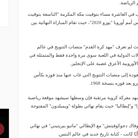
 الرياضة.
في العاشرة مساء بتوقيت مكة المكرمة "التاسعة بتوقيت
القاهرة" المشهد الختامي في بطولة كأس أمم أوروبا "يورو 2020"، حيث تقام المباراة النهائية بين
 حيث لم تعرف "مهد كرة القدم" منصات التتويج في عالم
ت الدولية في اللعبة سوى مرة واحدة فقط والمتمثلة في
ودة إلى منصات التتويج التي غاب عنها منذ فوزه بكأس
شهد معركة كروية مرتقبة فإن وسطها سيشهد موقعة رياضية
 و"إيطاليا" حيث يقام نهائي بطولة "ويمبلدون" المفتوحة
اك دجوكوفيتش" مع الإيطالي "ماتيو بيريتيني" في نهائي
ًا كانت - كتابة تاريخ جديد في عالم التنس.