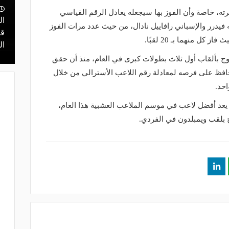
منذ يوم
ه، خاصة وأن الفوز بها سيجعله يعادل الرقم القياسي
 أعلن
مالك نادي الخلود: صلاح انتقل للدوري
ال
يدرر والإسباني رافاييل نادال، من حيث عدد مرات الفوز
ن مفاوضات
المناسب.. الدوري السعودي ليس مكانًا
قر
كل منهما بـ 20 لقبًا.
لقضاء إجازة التقاعد
ال
 بألقاب أول ثلاث بطولات كبرى في العام، منذ أن حقق
ام 1969، كما أنه سيحافظ على فرصه لمعادلة رقم اللاعب الأسترالي من خلال
احد.
 يعد أفضل لاعب في موسم الملاعب العشبية هذا العام،
 بلقب ويمبلدون في الفردي.