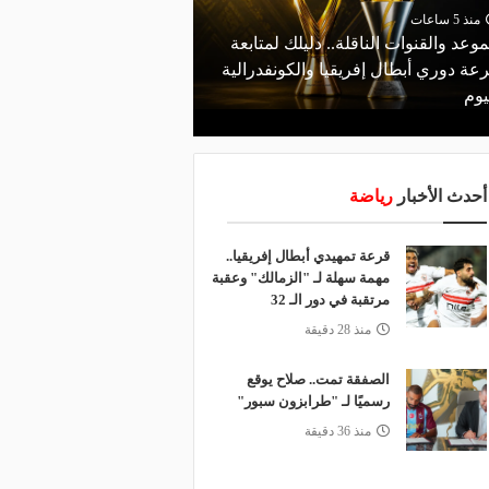
منذ 5 ساعات
منذ يوم
موعد والقنوات الناقلة.. دليلك لمتابعة
البورصة كلمة السر.. لماذ
عة دوري أبطال إفريقيا والكونفدرالية
طرابزون سبور رسميًا ع
يوم
صلاح؟
أحدث الأخبار
رياضة
قرعة تمهيدي أبطال إفريقيا..
مهمة سهلة لـ "الزمالك" وعقبة
مرتقبة في دور الـ 32
منذ 28 دقيقة
الصفقة تمت.. صلاح يوقع
رسميًا لـ "طرابزون سبور"
منذ 36 دقيقة