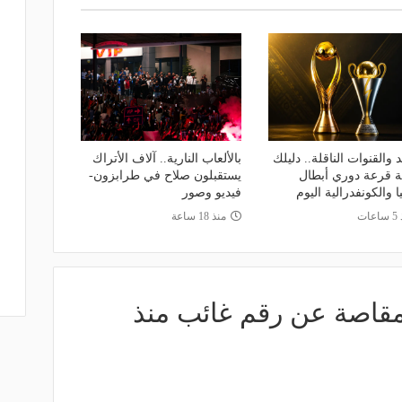
 والقنوات الناقلة.. دليلك
بالألعاب النارية.. آلاف الأتراك
عة قرعة دوري أبطال
يستقبلون صلاح في طرابزون-
ا والكونفدرالية اليوم
فيديو وصور
عات
منذ 18 ساعة
لمقاصة عن رقم غائب منذ