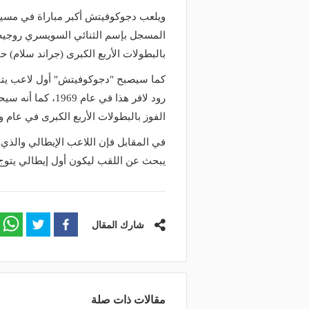
منذ 5 ساعات
منذ يوم
ويلعب دجوكوفيتش أكبر مباراة في مسيرت
وعد والقنوات الناقلة.. دليلك لمتابعة
البورصة كلمة السر.. لماذا
المسجل بإسم الثنائي السويسري روجيه ف
عة دوري أبطال إفريقيا والكونفدرالية
طرابزون سبور رسميًا ع
بالبطولات الأربع الكبرى (جراند سلام) حيث فاز 
وم
صلاح؟
كما سيصبح "دجوكوفيتش" أول لاعب يتوج
رود لافر هذا في ع
الفوز بالبطولات الأربع الكبرى في عام و
في المقابل فإن اللاعب الإيطالي والذي
يبحث عن اللقب ليكون أول إيطالي يتوج
شارك المقال
مقالات ذات صلة