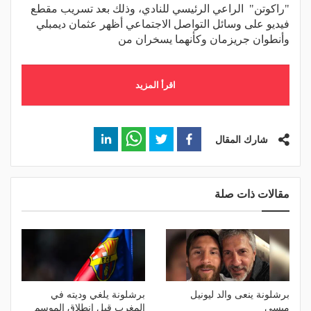
"راكوتن" الراعي الرئيسي للنادي، وذلك بعد تسريب مقطع
فيديو على وسائل التواصل الاجتماعي أظهر عثمان ديمبلي
وأنطوان جريزمان وكأنهما يسخران من
اقرأ المزيد
شارك المقال
مقالات ذات صلة
برشلونة ينعى والد ليونيل
برشلونة يلغي وديته في
ميسي
المغرب قبل انطلاق الموسم