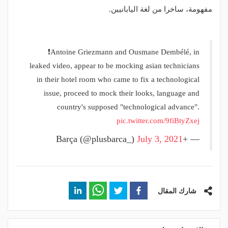
مفهومة، ساخرا من لغة اليابانيين.
❗️Antoine Griezmann and Ousmane Dembélé, in
leaked video, appear to be mocking asian technicians
in their hotel room who came to fix a technological
issue, proceed to mock their looks, language and
country's supposed "technological advance".
pic.twitter.com/9fiBtyZxej
July 3, 2021
— +Barça (@plusbarca_)
شارك المقال