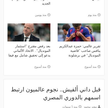
الجديد
منذ يوم
منذ يومين
تقرير عالمي: حمزة عبدالكريم
بعد رفض مقترح "استثمار
ينافس صاحب "قاضية
المونديال".. الاتحاد الألماني
المونديال" في برشلونة
يدعو إلى تحقيق شامل مع فيفا
منذ أسبوع
منذ أسبوع
قبل داني ألفيش.. نجوم عالميون ارتبط
اسمهم بالدوري المصري
معتز محمد
منذ 5 سنوات