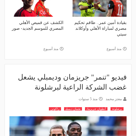
بقيادة أمين عمر.. طاقم تحكيم
الكشف عن قميص الأهلي
مصري لمباراة الأهلي وأوكلاند
المصري للموسم الجديد- صور
سيتي
منذ أسبوع
منذ أسبوع
فيديو "تنمر" جريزمان وديمبلي يشعل
غضب الشركة الراعية لبرشلونة
معتز محمد
منذ 5 سنوات
برشلونة
أنطوان جريزمان
عثمان ديمبلي
راكوتن