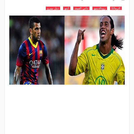
الزمالك
رونالدينيو
داني الفيش
ايتو
ديل بييرو