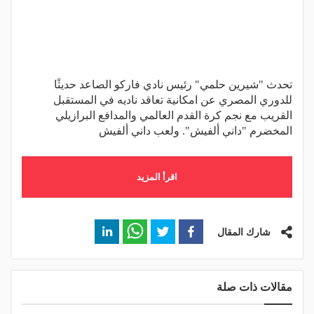
تحدث "شيرين حلمي" رئيس نادي فاركو الصاعد حديثًا
للدوري المصري عن امكانية تعاقد ناديه في المستقبل
القريب مع نجم كرة القدم العالمي والمدافع البرازيلي
المخضرم "داني ألفيش". ولعب داني ألفيش
اقرأ المزيد
شارك المقال
مقالات ذات صلة