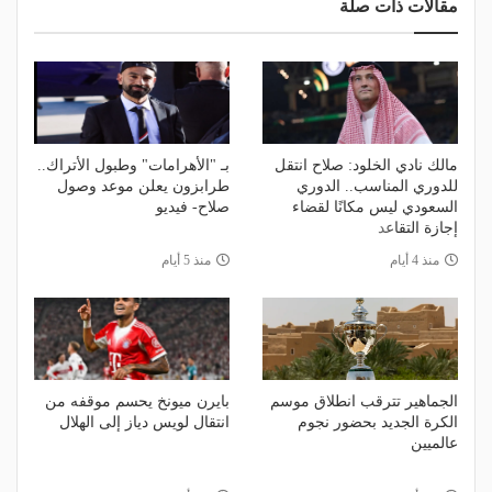
مقالات ذات صلة
مالك نادي الخلود: صلاح انتقل
بـ "الأهرامات" وطبول الأتراك..
للدوري المناسب.. الدوري
طرابزون يعلن موعد وصول
السعودي ليس مكانًا لقضاء
صلاح- فيديو
إجازة التقاعد
منذ 4 أيام
منذ 5 أيام
الجماهير تترقب انطلاق موسم
بايرن ميونخ يحسم موقفه من
الكرة الجديد بحضور نجوم
انتقال لويس دياز إلى الهلال
عالميين