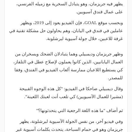
يظهر فيه جريزمان، وهو يتبادل السخرية مع زميله الفرنسي،
على عمال فندق آسيويين.
وبحسب موقع GOAL، فإن الفيديو يعود إلى 2019، ويظهر
عاملين في فندق في اليابان، وهم يحاولون حل مشكلة تقنية في
غرفة للاعبين، خلال جولة آسيوية لبرشلونة.
وظهر جريزمان وديمبيلي وهما يتبادلان الضحك ويسخران من
العمال اليابانيين، الذين كانوا يعملون لإصلاح عطل في التلفاز،
كي يستطيع اللاعبان ممارسة ألعاب الفيديو في الفندق، وفقا
للمصدر.
وقال ديمبيلي ضاحكا في الفيديو: "كل هذه الوجوه القبيحة
(مشيرا للعمال الآسيويين) كي تلعب أنت لعبتك اللعينة".
ثم أضاف "ما هذه اللغة الرجعية التي يتحدثونها؟"
وفي فيديو آخر، من نفس الجولة الآسيوية لبرشلونة، يظهر
جريزمان وهو في حمام السباحة، يتحدث بكلمات آسيوية غير