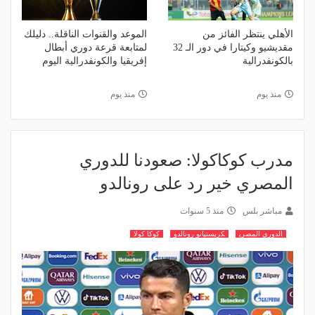
الأهلي ينتظر الفائز من
الموعد والقنوات الناقلة.. دليلك
مقديشيو وكيتارا في دور الـ 32
لمتابعة قرعة دوري أبطال
بالكونفدرالية
إفريقيا والكونفدرالية اليوم
منذ يوم
منذ يوم
مدرب كوكاكولا: صعودنا للدوري
المصري خير رد على رونالدو
مباشر بلس
منذ 5 سنوات
الدوري المصري
كريستيانو رونالدو
كوكا كولا