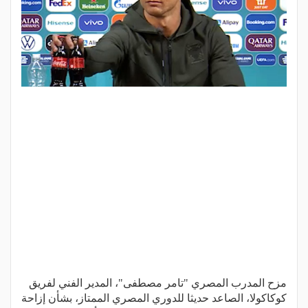
مزح المدرب المصري "تامر مصطفى"، المدير الفني لفريق
كوكاكولا، الصاعد حديثا للدوري المصري الممتاز، بشأن إزاحة