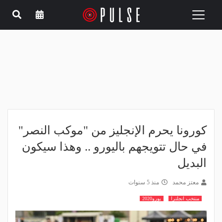
Toggle
navigation
كورونا يحرم الإنجليز من "موكب النصر"
في حال تتويجهم باليورو .. وهذا سيكون
البديل
معتز محمد
منذ 5 سنوات
منتخب انجلترا
يورو2020