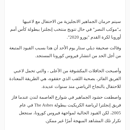
سيتم حرمان الجماهير الانجليزية من الاحتفال مع لاعبيها
بـ"موكب النصر" في حال تتويج منتخب إنجلترا ببطولة كأس أمم
أوروبا لكرة القدم "يورو 2020".
وقالت صحيفة ديلي ستار يوم الأحد أن هذا بسبب القيود المتبعة
من أجل الحد من انتشار فيروس كورونا المستجد.
وأصبحت الحافلات المكشوفة من الأعلى ، والتي تحمل لاعبي
الفريق الفائز، بصحبة اللقب الذي حققوه، هي الطريقة المعتادة
للاحتفال بالنجاح الرياضي منذ سنوات عديدة.
واصطفت حشود الجماهير في شوارع العاصمة لندن عندما فاز
فريق إنجلترا لرياضة الكريكيت ببطولة The Ashes في عام
2005، لكن القيود الحالية لمواجهة فيروس كورونا، ستجعل
تكرار تلك المشاهد المبهجة أمرًا غير ممكن.