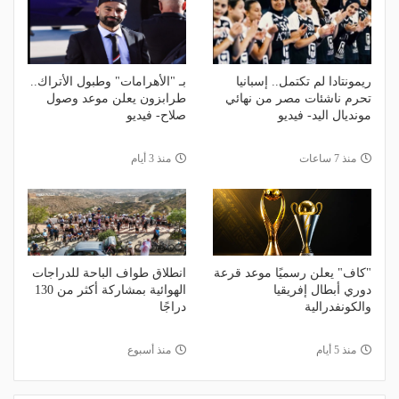
ريمونتادا لم تكتمل.. إسبانيا
بـ "الأهرامات" وطبول الأتراك..
تحرم ناشئات مصر من نهائي
طرابزون يعلن موعد وصول
مونديال اليد- فيديو
صلاح- فيديو
منذ 7 ساعات
منذ 3 أيام
"كاف" يعلن رسميًا موعد قرعة
انطلاق طواف الباحة للدراجات
دوري أبطال إفريقيا
الهوائية بمشاركة أكثر من 130
والكونفدرالية
دراجًا
منذ 5 أيام
منذ أسبوع