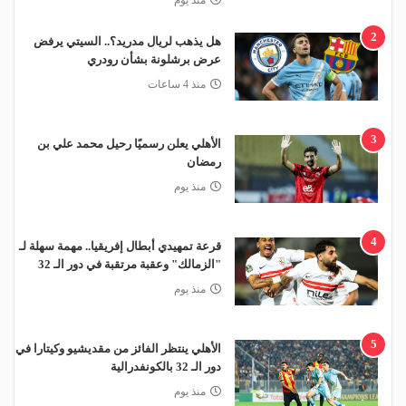
2
هل يذهب لريال مدريد؟.. السيتي يرفض
عرض برشلونة بشأن رودري
منذ 4 ساعات
3
الأهلي يعلن رسميًا رحيل محمد علي بن
رمضان
منذ يوم
4
قرعة تمهيدي أبطال إفريقيا.. مهمة سهلة لـ
"الزمالك" وعقبة مرتقبة في دور الـ 32
منذ يوم
5
الأهلي ينتظر الفائز من مقديشيو وكيتارا في
دور الـ 32 بالكونفدرالية
منذ يوم