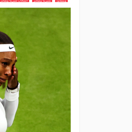
ويمبلدون
سيرينا ويليامز
انسحاب سيرينا ويليامز