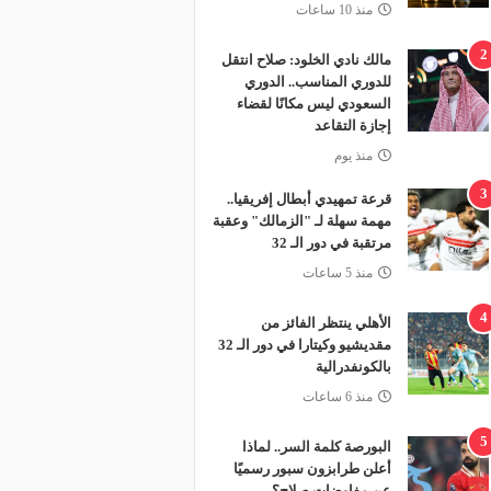
منذ 10 ساعات
2
مالك نادي الخلود: صلاح انتقل
للدوري المناسب.. الدوري
السعودي ليس مكانًا لقضاء
إجازة التقاعد
منذ يوم
3
قرعة تمهيدي أبطال إفريقيا..
مهمة سهلة لـ "الزمالك" وعقبة
مرتقبة في دور الـ 32
منذ 5 ساعات
4
الأهلي ينتظر الفائز من
مقديشيو وكيتارا في دور الـ 32
بالكونفدرالية
منذ 6 ساعات
5
البورصة كلمة السر.. لماذا
أعلن طرابزون سبور رسميًا
عن مفاوضات صلاح؟