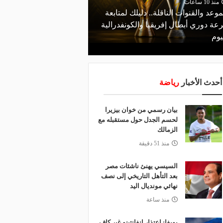
منذ 10 ساعات
موعد والقنوات الناقلة.. دليلك لمتابعة
منذ 5 ساعات
عة دوري أبطال إفريقيا والكونفدرالية
قرعة تمهيدي أبطال إفريق
يوم
لـ "الزمالك" وعقبة مرتقبة 
أحدث الأخبار
رياضة
بيان رسمي من خوان بيزيرا
لحسم الجدل حول مستقبله مع
الزمالك
منذ 51 دقيقة
السيسي يهنئ ناشئات مصر
بعد التأهل التاريخي إلى نصف
نهائي مونديال اليد
منذ ساعة
يويفا: اعتذار إنفانتينو غير كافٍ