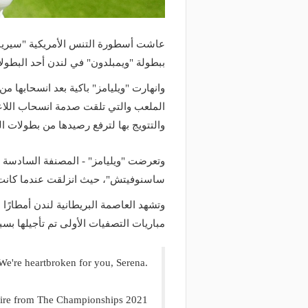
عاشت أسطورة التنس الأمريكية "سيرينا و
ببطولة "ويمبلدون" في لندن أحد البطولات
وانهارت "ويليامز" باكية بعد انسحابها
الملعب والتي تلقت صدمة انسحاب اللاع
والتتويج بها لترفع رصيدها من بطولات الجر
وتعرضت "ويليامز" - المصنفة السادسة عالم
ساسنوفيتش"، حيث انزلقت عندما كانت النتيجة تشير للت
وتشهد العاصمة البريطانية لندن أمطارًا
مباريات التصفيات الأولى تم تأجيلها بسب
We're heartbroken for you, Serena.
etire from The Championships 2021