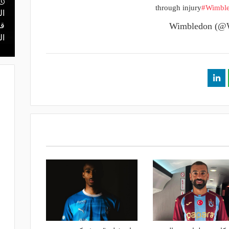
منذ يوم
through injury
#Wimbl
مالك نادي الخلود: صلاح انتقل للدوري
ال
يا.. مهمة سهلة
المناسب.. الدوري السعودي ليس مكانًا
قر
في دور الـ 32
لقضاء إجازة التقاعد
ال