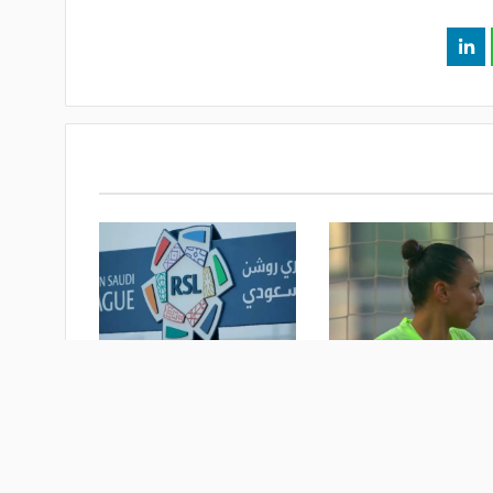
ية.. خسارة قاسية لـ
360 ألف ريال للطاقم
ت مصر" أمام زامبيا-
السداسي.. الاتحاد السعودي
يعتمد آلية طلب حكام أجانب
للموسم الجديد
 أسبوع
منذ أسبوع