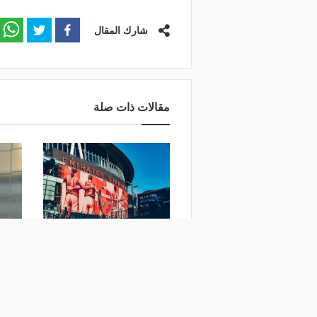
شارك المقال
مقالات ذات صلة
بزيادة مالية قياسية.. تمديد
بسداس
الشراكة بين آرسنال وطيران
"سيدا
الإمارات حتى 2033
فيديو
منذ 7 ساعات
منذ