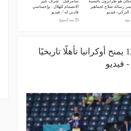
كان هو طرابزون بالنسبة
سامرفيل: "شرف كبير
 سر رسالة صلاح لجماهير
الانضمام للهلال.. وإحساسي
 التركي- فيديو
قادني له"- فيديو
 يوم
منذ أسبوع
هدف في الدقيقة 120 يمنح أوكرانيا تأهلًا تاريخيًا
- فيديو