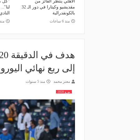
الأهلي ينتظر الفائز من
"كل م
مقديشيو وكيتارا في دور الـ 32
لنا"..
بالكونفدرالية
النادي
منذ 6 ساعات
منذ
إلى ربع نهائي اليورو 
معتز محمد
منذ 5 سنوات
يورو 2020