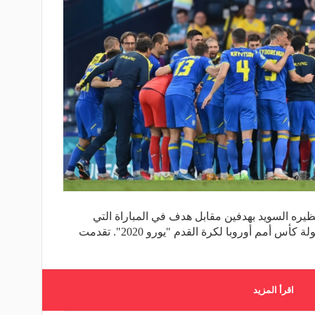
نظيره السويد بهدفين مقابل هدف في المباراة التي
أقيمت يوم الثلاثاء ضمن ثمن نهائي بطولة كأس أمم أوروبا لكرة القدم "يورو 2020". تقدمت
اقرأ المزيد