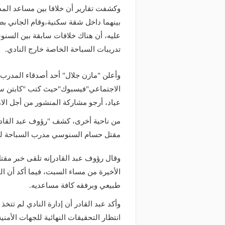
وكشفت تقارير أن خلافا بين مساعد ال
بينهما داخل شقة سكنية،وقام الجاني ب
عليه، أن هناك خلافات سابقة بين السنو
تدريبات السباحة الخاصة خارج النادي.
وأعلن "مازن جلال" أحد أصدقاء المدرب
الاجتماعي"فيسبوك"حيث كتب "كابتن سن
عياد، أرجو مشاركة المنشور من أجل الام
من ناحية أخرى، كشف "رؤوف عبد القادر
مقتل حسام السنوسي مدرب السباحة لفريق 2007، ومتى علمت إدارة النادي ب
الأخيرة من مساء السبت، فيما أكد أن 
طبيعي وبرفقه كافة مساعديه.
وأكد عبد القادر أن إدارة النادي لم تت
انتظار التحقيقات النهائية للجهات الأمنية
منذ يومين