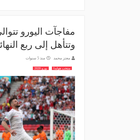
مفاجآت اليورو تتوالى
وتتأهل إلى ربع النهائ
معتز محمد
منذ 5 سنوات
منتخب هولندا
يورو 2020