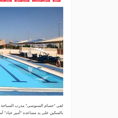
الاهلي
الاهلي المصري
النادي الاهلي
مقتل مدرب
لقى "حسام السنوسى" مدرب السباحة با
بالسكين على يد مساعده "أمير عياد" أم