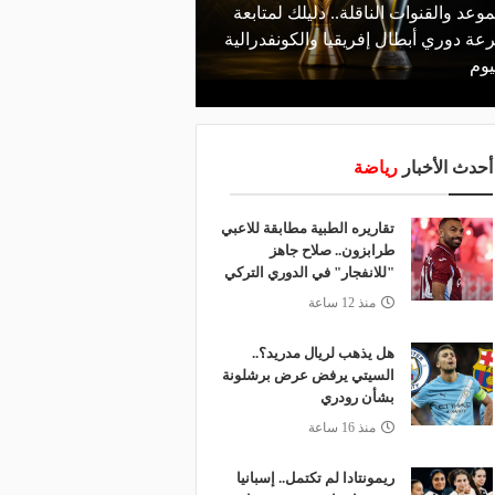
موعد والقنوات الناقلة.. دليلك لمتابعة
منذ يوم
عة دوري أبطال إفريقيا والكونفدرالية
الأهلي يعلن رسميًا رحيل
يوم
رمضان
أحدث الأخبار
رياضة
تقاريره الطبية مطابقة للاعبي
طرابزون.. صلاح جاهز
"للانفجار" في الدوري التركي
منذ 12 ساعة
هل يذهب لريال مدريد؟..
السيتي يرفض عرض برشلونة
بشأن رودري
منذ 16 ساعة
ريمونتادا لم تكتمل.. إسبانيا