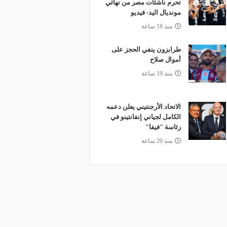
تحرم ناشئات مصر من نهائي
مونديال اليد- فيديو
منذ 18 ساعة
طرابزون ينفي الحجز على
أموال صلاح
منذ 19 ساعة
الاتحاد الأرجنتيني يعلن دعمه
الكامل لجياني إنفانتينو في
رئاسة "فيفا"
منذ 20 ساعة