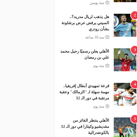
منذ يومين
2
هل يذهب لريال مدريد؟..
السيتي يرفض عرض برشلونة
بشأن رودري
منذ 16 ساعة
3
الأهلي يعلن رسميًا رحيل محمد
علي بن رمضان
منذ يوم
4
قرعة تمهيدي أبطال إفريقيا..
مهمة سهلة لـ "الزمالك" وعقبة
مرتقبة في دور الـ 32
منذ يوم
5
الأهلي ينتظر الفائز من
مقديشيو وكيتارا في دور الـ 32
بالكونفدرالية