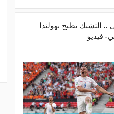
 .. التشيك تطيح بهولندا
ي- فيديو