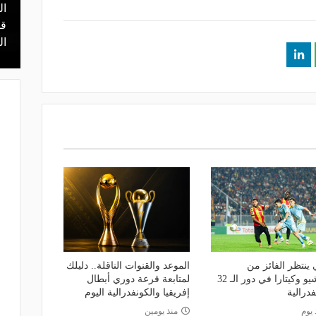
ال
منذ 16 ساعة
 محمد علي بن
هل يذهب لريال مدريد؟.. السيتي يرفض
قر
عرض برشلونة بشأن رودري
ال
 ينتظر الفائز من
الموعد والقنوات الناقلة.. دليلك
مقديشيو وكيتارا في دور الـ 32
لمتابعة قرعة دوري أبطال
فدرالية
إفريقيا والكونفدرالية اليوم
 يوم
منذ يومين