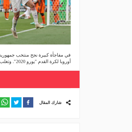
في مفاجأة كبيرة نجح منتخب جمهورية
أوروبا لكرة القدم "يورو 2020". وتغلب منتخب التشيك على هولندا بهدفين دون رد في المباراة
شارك المقال