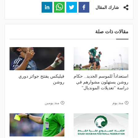
شارك المقال
مقالات ذات صلة
استعداداً للموسم الجديد.. حكام
فيليكس يفتتح جوائز دوري
روشن يستهلون مشوارهم في
روشن
دراسة "تعديلات المونديال"
منذ يوم
منذ يومين