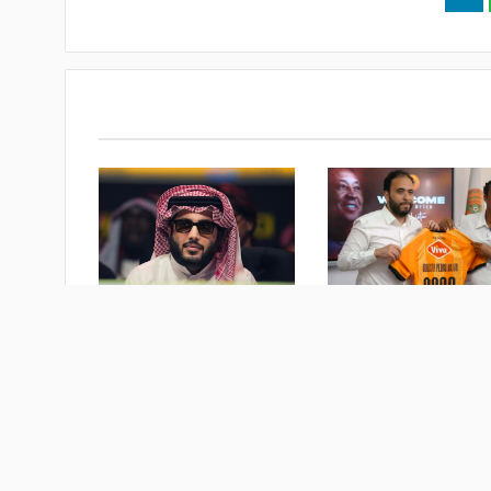
معجزة الرأس الأخضر
آل الشيخ يعلن إطلاق بطولة
نهضة بركان المغربي
التنس «Six Kings Slam» ضمن
موسم الرياض- فيديو
ام
منذ أسبوع