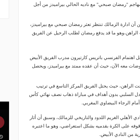
اجم "رمضان صبحي" مع ناديه الحالي بيراميدز من أجل
 أن ادارة الزمالك تنتظر تعثر رمضان صبحي مع بيراميدز،
ت الراهن،وهو ما قد يدفع رمضان لطلب الرحيل عن الفريق
 اهتمام الفرنسي باتريس كارتيرون مدرب الفريق الأبيض
ضات معه الآن، حيث أن عقده ممتد مع بيراميدز، ويحصل
قت الراهن، حيث يحتل الفريق المركز التاسع في ترتيب
عادل السلبي بدون أهداف في مباراة ذهاب نصف نهائي كأس
 أمام الرجاء البيضاوي المغربي.
الأهلي الغريم اللدود والتاريخي للزمالك، وسبق أن أثار
قوفه على الكرة بقدميه بشكل استعراضي، وهو ما اعتبره
ية من النادي الأبيض.