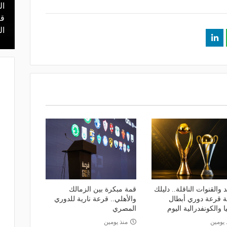
ال
منذ 16 ساعة
 محمد علي بن
هل يذهب لريال مدريد؟.. السيتي يرفض
قر
عرض برشلونة بشأن رودري
ال
 والقنوات الناقلة.. دليلك
قمة مبكرة بين الزمالك
عة قرعة دوري أبطال
والأهلي.. قرعة نارية للدوري
ا والكونفدرالية اليوم
المصري
 يومين
منذ يومين