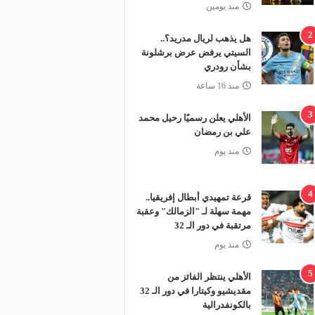
منذ يومين
2
هل يذهب لريال مدريد؟..
السيتي يرفض عرض برشلونة
بشأن رودري
منذ 16 ساعة
3
الأهلي يعلن رسميًا رحيل محمد
علي بن رمضان
منذ يوم
4
قرعة تمهيدي أبطال إفريقيا..
مهمة سهلة لـ "الزمالك" وعقبة
مرتقبة في دور الـ 32
منذ يوم
5
الأهلي ينتظر الفائز من
مقديشيو وكيتارا في دور الـ 32
بالكونفدرالية