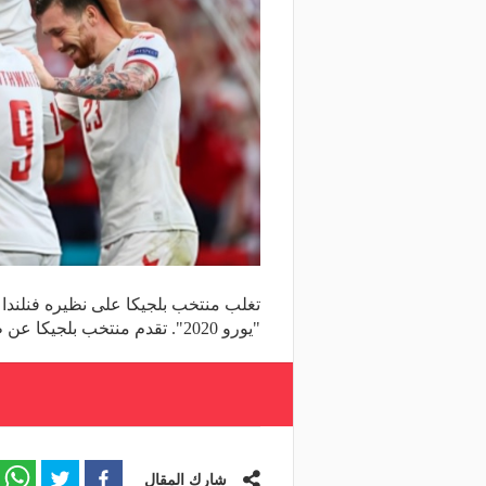
تغلب منتخب بلجيكا على نظيره فنلندا
"يورو 2020". تقدم منتخب بلجيكا عن طريق لوكاس هراديكي حارس مرمى فنلندا بالخطأ في
شارك المقال