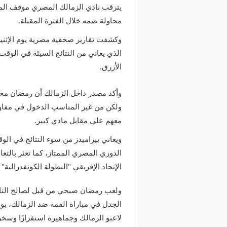
يترقب نادي الزمالك المصري موقف المه
محاولة ضمه خلال الفترة المقبلة.
وكشفت تقارير صحفية مصرية يوم الإثنين
الذي يعاني من النتائج السيئة في الوق
الأزرق.
وأكد مصدر داخل الزمالك أن رمضان محل
ولكن من غير المناسب الدخول في مفاو
معهم على مقابل مادي كبير.
ويعاني بيراميدز من سوء النتائج في الو
الدوري المصري الممتاز، كما تعثر بالت
الإتحاد الإفريقي "البطولة الكونفدرالية"
ولعب رمضان صبحي من قبل لصالح النادي 
الجدل في مباراة القمة ضد الزمالك، بو
لاعبو الزمالك وجماهيره استفزازًا وسخر
منذ يومين