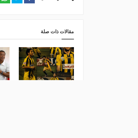
مقالات ذات صلة
أول تعليق من المقاولون العرب
صانع 
على انتقال صلاح إلى طرابزون
يقود 
منذ يومين
منذ 4 أي