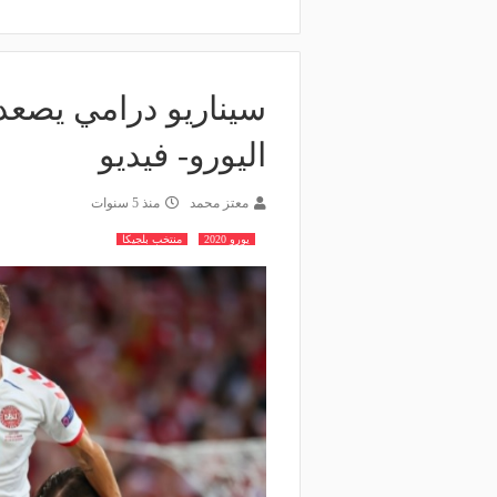
سيناريو درامي يصعد 
اليورو- فيديو
معتز محمد
منذ 5 سنوات
يورو 2020
منتخب بلجيكا