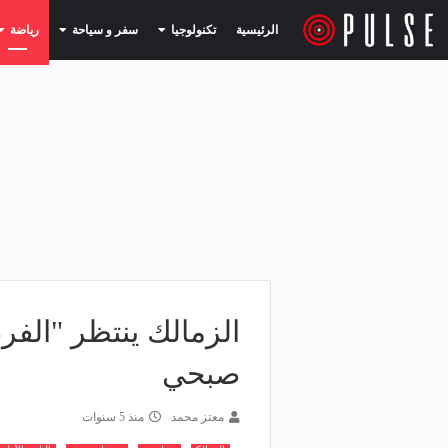
(current)
(current)
الرئيسية
تكنولوجيا
سفر و سياحة
رياضة
الزمالك ينتظر "الف
صبحي
معتز محمد
منذ 5 سنوات