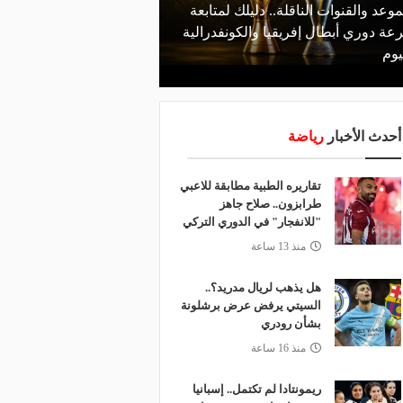
موعد والقنوات الناقلة.. دليلك لمتابعة
منذ يوم
عة دوري أبطال إفريقيا والكونفدرالية
الأهلي يعلن رسميًا رحيل
يوم
رمضان
أحدث الأخبار
رياضة
تقاريره الطبية مطابقة للاعبي
طرابزون.. صلاح جاهز
"للانفجار" في الدوري التركي
منذ 13 ساعة
هل يذهب لريال مدريد؟..
السيتي يرفض عرض برشلونة
بشأن رودري
منذ 16 ساعة
ريمونتادا لم تكتمل.. إسبانيا