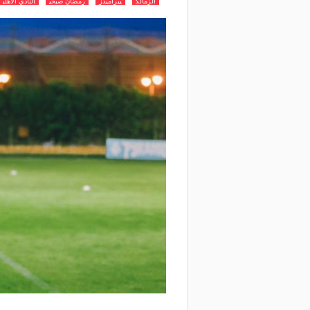
الزمالك
بيراميدز
رمضان صبحي
النادي الأهلي