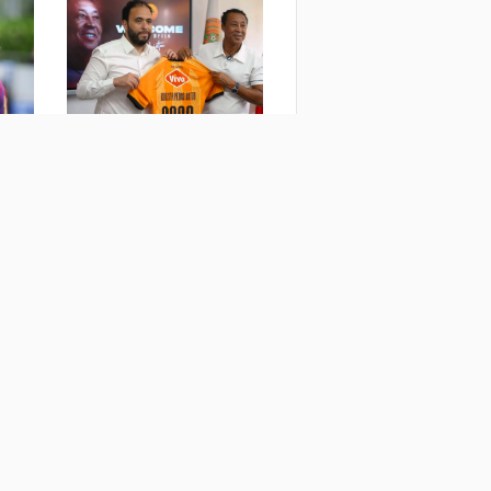
صانع معجزة الرأس الأخضر
تقرير
يقود نهضة بركان المغربي
ينافس
المون
منذ يومين
منذ 5 أي
جميع الحقوق تعود لشركة مباشر ميديا © 2019