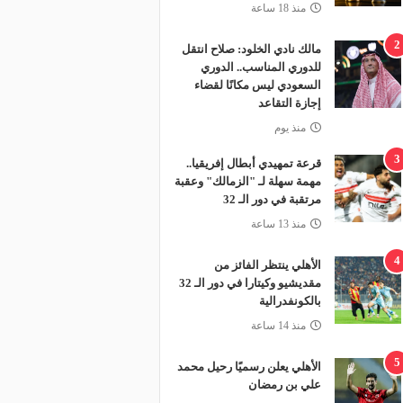
منذ 18 ساعة
2
مالك نادي الخلود: صلاح انتقل
للدوري المناسب.. الدوري
السعودي ليس مكانًا لقضاء
إجازة التقاعد
منذ يوم
3
قرعة تمهيدي أبطال إفريقيا..
مهمة سهلة لـ "الزمالك" وعقبة
مرتقبة في دور الـ 32
منذ 13 ساعة
4
الأهلي ينتظر الفائز من
مقديشيو وكيتارا في دور الـ 32
بالكونفدرالية
منذ 14 ساعة
5
الأهلي يعلن رسميًا رحيل محمد
علي بن رمضان