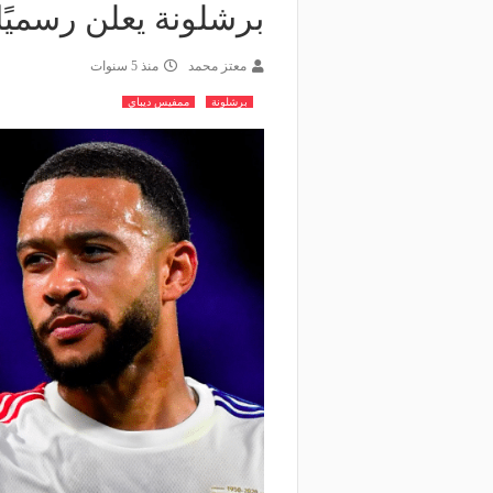
برشلونة يعلن رسميًا 
معتز محمد
منذ 5 سنوات
برشلونة
ممفيس ديباي