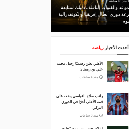
منذ 18 ساعة
موعد والقنوات الناقلة.. دليلك لمتابعة
منذ 13 ساعة
عة دوري أبطال إفريقيا والكونفدرالية
قرعة تمهيدي أبطال إفريق
يوم
لـ "الزمالك" وعقبة مرتقبة 
أحدث الأخبار
رياضة
الأهلي يعلن رسميًا رحيل محمد
علي بن رمضان
منذ 4 ساعات
راتب صلاح القياسي يضعه على
قمة الأعلى أجرًا في الدوري
التركي
منذ 6 ساعات
إعلان جدول مباريات "خليجي