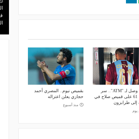
منذ يوم
مالك نادي الخلود: صلاح انتقل للدوري
ال
يا.. مهمة سهلة
المناسب.. الدوري السعودي ليس مكانًا
قر
في دور الـ 32
لقضاء إجازة التقاعد
ال
هوس وصل لـ "ATM".. سر
بقميص نيوم.. المصري أحمد
الرقم 61 على قميص صلاح في
حجازي يعلن اعتزاله
 إلى طرابزون
منذ أسبوع
 يوم