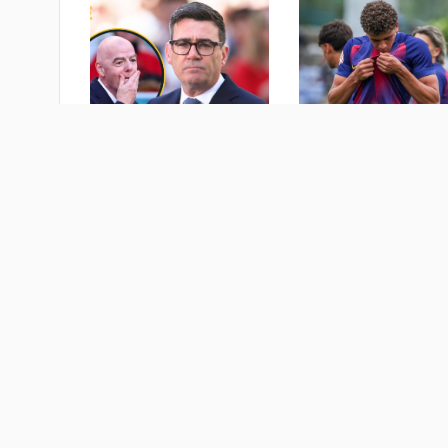
 عالمي: حمزة عبدالكريم
"مقترحاته تدعو للعار".. رئيس
 صاحب "قاضية
الوزراء البريطاني يدعو إنفانتينو
ديال" في برشلونة
إلى الاستقالة
ام
منذ 6 أيام
تكنولوجيا
سفر و سياحة
ريا