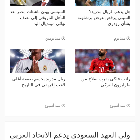
هل يذهب لريال مدريد؟..
السيسي يهنئ ناشئات مصر بعد
السيتي يرفض عرض برشلونة
التأهل التاريخي إلى نصف
بشأن رودري
نهائي مونديال اليد
منذ يوم
منذ يومين
راتب فلكي يقرب صلاح من
ريال مدريد يحسم صفقة أغلى
طرابزون التركي
لاعب إفريقي في التاريخ
منذ أسبوع
منذ أسبوع
ولي العهد السعودي يدعم الاتحاد العربي