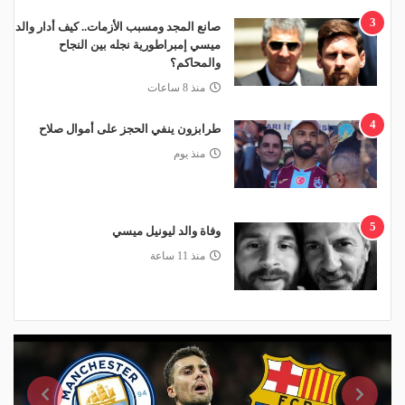
3
صانع المجد ومسبب الأزمات.. كيف أدار والد
ميسي إمبراطورية نجله بين النجاح
والمحاكم؟
منذ 8 ساعات
4
طرابزون ينفي الحجز على أموال صلاح
منذ يوم
5
وفاة والد ليونيل ميسي
منذ 11 ساعة