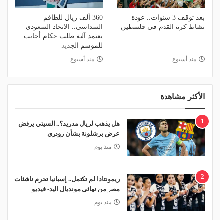
بعد توقف 3 سنوات.. عودة
360 ألف ريال للطاقم
نشاط كرة القدم في فلسطين
السداسي.. الاتحاد السعودي
يعتمد آلية طلب حكام أجانب
للموسم الجديد
منذ أسبوع
منذ أسبوع
الأكثر مشاهدة
1
هل يذهب لريال مدريد؟.. السيتي يرفض
عرض برشلونة بشأن رودري
منذ يوم
2
ريمونتادا لم تكتمل.. إسبانيا تحرم ناشئات
مصر من نهائي مونديال اليد- فيديو
منذ يوم