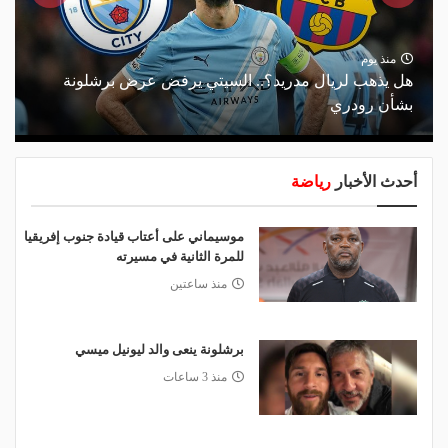
منذ يوم
هل يذهب لريال مدريد؟.. السيتي يرفض عرض برشلونة
بشأن رودري
أحدث الأخبار
رياضة
موسيماني على أعتاب قيادة جنوب إفريقيا
للمرة الثانية في مسيرته
منذ ساعتين
برشلونة ينعى والد ليونيل ميسي
منذ 3 ساعات