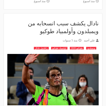
منذ أسبوع
منذ أسبوع
نادال يكشف سبب انسحابه من
ويمبلدون وأولمبياد طوكيو
علي أحمد
منذ 5 سنوات
ويمبلدون
طوكيو 2020
اولمبياد طوكيو
رافاييل نادال