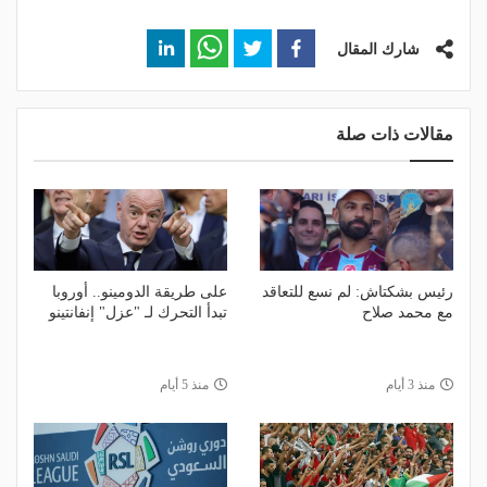
شارك المقال
مقالات ذات صلة
رئيس بشكتاش: لم نسع للتعاقد
على طريقة الدومينو.. أوروبا
مع محمد صلاح
تبدأ التحرك لـ "عزل" إنفانتينو
منذ 3 أيام
منذ 5 أيام