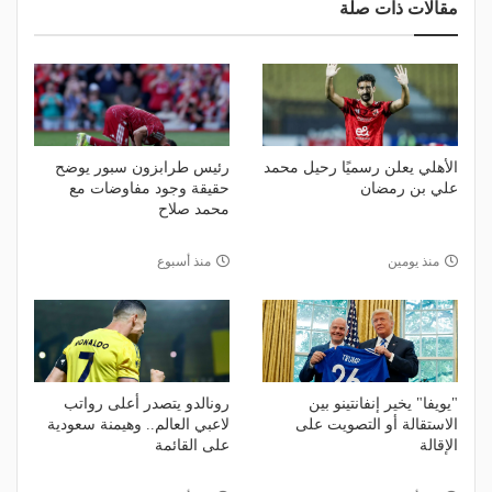
مقالات ذات صلة
الأهلي يعلن رسميًا رحيل محمد
رئيس طرابزون سبور يوضح
علي بن رمضان
حقيقة وجود مفاوضات مع
محمد صلاح
منذ يومين
منذ أسبوع
"يويفا" يخير إنفانتينو بين
رونالدو يتصدر أعلى رواتب
الاستقالة أو التصويت على
لاعبي العالم.. وهيمنة سعودية
الإقالة
على القائمة