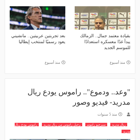
بقيادة معتمد جمال.. الزمالك
بعد تجربتين عربيتين.. مانشيني
يبدأ غدًا معسكره استعدادًا
يعود رسميًا لمنتخب إيطاليا
للموسم الجديد
منذ أسبوع
منذ أسبوع
"وعد.. ودموع".. راموس يودع ريال
مدريد- فيديو وصور
منذ 5 سنوات
ريال مدريد
سيرجيو راموس
رحيل راموس من ريال مدريد
راموس يودع ريال
مدريد