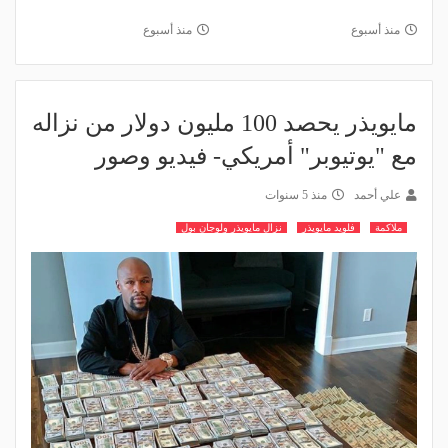
منذ أسبوع
منذ أسبوع
مايويذر يحصد 100 مليون دولار من نزاله
مع "يوتيوبر" أمريكي- فيديو وصور
علي أحمد
منذ 5 سنوات
ملاكمة
فلويد مايويذر
نزال مايويذر ولوجان بول