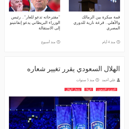
قمة مبكرة بين الزمالك
"مقترحاته تدعو للعار".. رئيس
والأهلي.. قرعة نارية للدوري
الوزراء البريطاني يدعو إنفانتينو
المصري
إلى الاستقالة
منذ 4 أيام
منذ أسبوع
الهلال السعودي يقرر تغيير شعاره
علي أحمد
منذ 5 سنوات
الدوري السعودي
الهلال
شعار الهلال