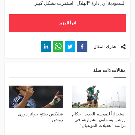
السعودية أن إدارة "الهلال" استقرت بشكل كبير
اقرأ المزيد
شارك المقال
مقالات ذات صلة
استعداداً للموسم الجديد.. حكام
فيليكس يفتتح جوائز دوري
روشن يستهلون مشوارهم في
روشن
دراسة "تعديلات المونديال"