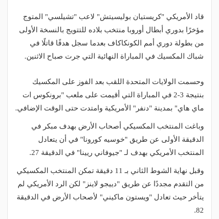
قاد الأمريكي "كريستيان بوليسيتش" لاعب "تشيلسي" المتوج
مؤخرًا بدوري أبطال أوروبا منتخب بلاده للتتويج بالنسخة الأولى
من بطولة دوري أمم الكونكاكاف بعدما سجل هدفًا قاتلًا في
شباك المكسيك في المباراة النهائية التي جرت صباح الاثنين.
وحسمت الولايات المتحدة اللقب بعد الفوز على المكسيك
بنتيجة 3-2 في المباراة التي أقيمت على ملعب "برونكوس ات
ماي هاي" بمدينة "دنفر" الأمريكية وامتدت حتى الوقت الإضافي.
وباغت المنتخب المكسيكي أصحاب الأرض بهدف مبكر في
الدقيقة الأولى عن طريق "خوسيه كورونا" في أن يتعادل
المنتخب الأمريكي بهدف لـ "جيوفاني ريينا" في الدقيقة 27.
وقبل نهاية الشوط الثاني بـ 11 دقيقة تمكن المنتخب المكسيكي
من التقدم مجددًا عن طريق "دييجو لاينز" لكن الرد الأمريكي لم
يتأخر حيث تعادل "ويستون ماكيني" لأصحاب الأرض في الدقيقة
82.