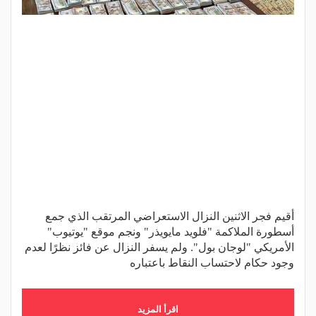
أقيم فجر الاثنين النزال الاستعراضي المرتقب الذي جمع
أسطورة الملاكمة "فلويد مايويذر" ونجم موقع "يوتيوب"
الأمريكي "لوجان بول". ولم يسفر النزال عن فائز نظرًا لعدم
وجود حكام لاحتساب النقاط باعتباره
اقرأ المزيد