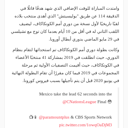
وامتدت المباراة للوقت الإضافي الذي شهد هدفًا قاتلًا في
الدقيقة 114 عن طريق "بوليسيتش" الذي أهدى منتخب بلاده
لقبًا تاريخيًا لأول نسخة من دوري أمم الكونكاكاف، ليضيف
اللقب الثاني له في أقل من 10 أيام بعدما كان توج مع تشيلسي
في 29 مايو الماضي بدوري أبطال أوروبا.
وكانت بطولة دوري أمم الكونكاكاف تم استحداثها لتقام بنظام
الدوري، حيث انطلقت في 2019 بمشاركة 41 منتخبًا الأعضاء
في الكونكاكاف، حيث أقيمت التصفيات الأولية ثم مرحلة
المجموعات في 2019 فيما كان مقررًا أن تقام البطولة النهائية
في يونيو 2020 قبل أن يتم تأجيلها بسبب فيروس كورونا.
Mexico take the lead 62 seconds into the
@CNationsLeague
Final 😳
📺📱
@paramountplus
& CBS Sports Network
pic.twitter.com/1owqOaDjM3