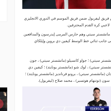
 فريق ليفربول ضمن فريق الموسم في الدوري الانجليزي
 لاعبي كرة القدم المحترفين.
 لاعبين من البطل مانشستر سيتي وهم حارس المرمى إيدرسون والمدافعين
لى جانب ثنائي خط الوسط كيفين دي بروين وإيلكاي
نشستر سيتي) ؛ جواو كانسيلو (مانشستر سيتي) ، جون
نشستر سيتي) ، لوك شو (مانشستر يونايتد) ؛ كيفين دي
ن (مانشستر سيتي) ، برونو فرنانديز (مانشستر يونايتد) ؛
 سون (توتنهام هوتسبر) ، محمد صلاح (ليفربول).