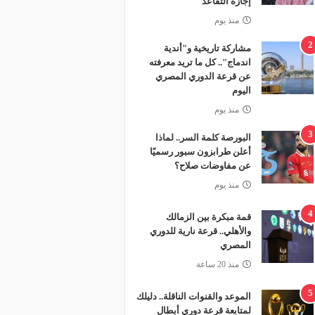
إجازة التقاعد
منذ يوم
2
مشاركة تاريخية و"أندية
اندماج".. كل ما تريد معرفته
عن قرعة الدوري المصري
اليوم
منذ يوم
3
البورصة كلمة السر.. لماذا
أعلن طرابزون سبور رسميًا
عن مفاوضات صلاح؟
منذ يوم
4
قمة مبكرة بين الزمالك
والأهلي.. قرعة نارية للدوري
المصري
منذ 20 ساعة
5
الموعد والقنوات الناقلة.. دليلك
لمتابعة قرعة دوري أبطال