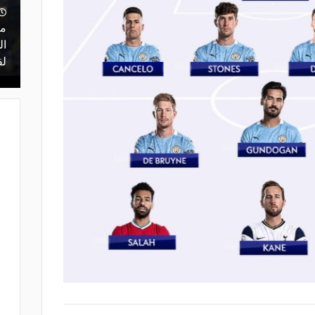
منذ يوم
 أعلن
مشاركة تاريخية و"أندية اندماج".. كل ما
ما
ن مفاوضات
تريد معرفته عن قرعة الدوري المصري
ال
اليوم
لق