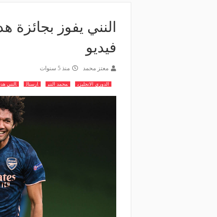
النني يفوز بجائزة 
فيديو
معتز محمد
منذ 5 سنوات
الدوري الانجليزي
محمد النني
ارسنال
النني ه