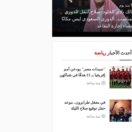
منذ يوم
منذ يوم
لك نادي الخلود: صلاح انتقل للدوري
البورصة كلمة السر.. لماذ
مناسب.. الدوري السعودي ليس مكانًا
طرابزون سبور رسميًا ع
ضاء إجازة التقاعد
صلاح؟
أحدث الأخبار
رياضة
"سيدات مصر" يودعن أمم
إفريقيا بـ 15 هدفًا في شباكهن
منذ ساعة
في معقل طرابزون.. موعد
حفل توقيع صلاح الليلة
منذ ساعة