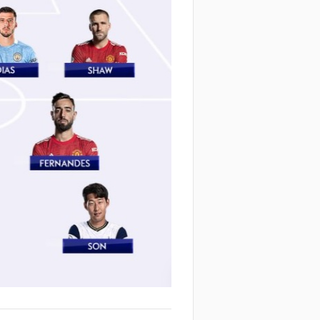
منذ يوم
منذ يوم
لك نادي الخلود: صلاح انتقل للدوري
البورصة كلمة السر.. لماذا
مناسب.. الدوري السعودي ليس مكانًا
طرابزون سبور رسميًا ع
ضاء إجازة التقاعد
صلاح؟