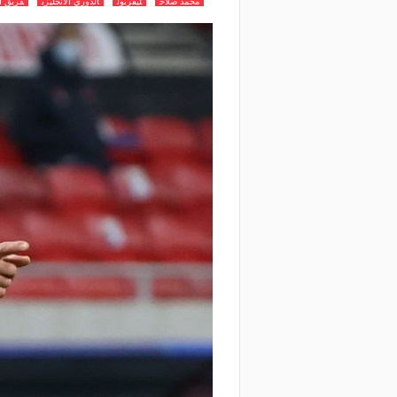
محمد صلاح
ليفربول
الدوري الانجليزي
فريق ال