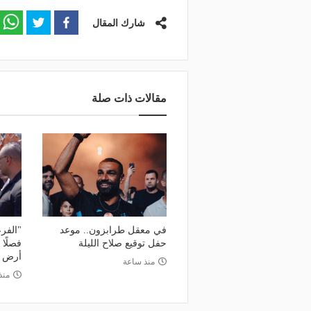
شارك المقال
مقالات ذات صلة
في معقل طرابزون.. موعد
"الفرع
حفل توقيع صلاح الليلة
فصلًا 
أرض ط
منذ ساعة
منذ 12 س