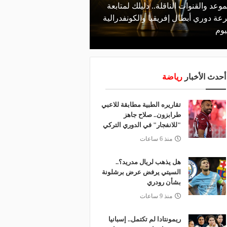
موعد والقنوات الناقلة.. دليلك لمتابعة
منذ يوم
عة دوري أبطال إفريقيا والكونفدرالية
الأهلي يعلن رسميًا رحيل
يوم
رمضان
أحدث الأخبار
رياضة
تقاريره الطبية مطابقة للاعبي
طرابزون.. صلاح جاهز
"للانفجار" في الدوري التركي
منذ 6 ساعات
هل يذهب لريال مدريد؟..
السيتي يرفض عرض برشلونة
بشأن رودري
منذ 9 ساعات
ريمونتادا لم تكتمل.. إسبانيا