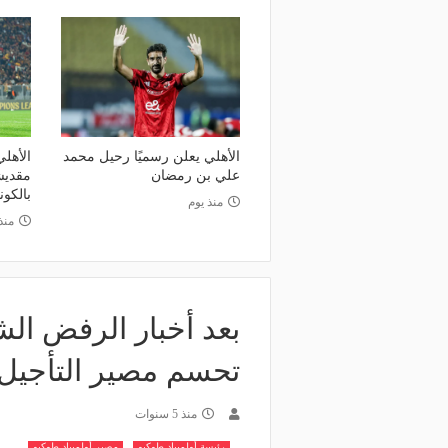
وعد والقنوات الناقلة.. دليلك لمتابعة
منذ يوم
عة دوري أبطال إفريقيا والكونفدرالية
الأهلي يعلن رسميًا رحيل
وم
رمضان
الأهلي يعلن رسميًا رحيل محمد
الأهلي
علي بن رمضان
بالكون
منذ يوم
منذ
بعد أخبار الرفض الش
تحسم مصير التأجيل أو
منذ 5 سنوات
رئيسة أولمبياد طوكيو
مصير أولمبياد طوكيو