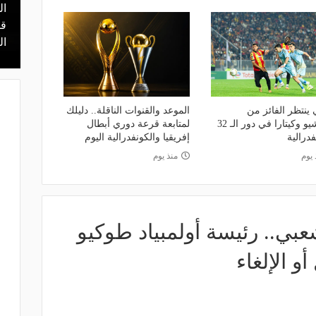
ال
منذ 9 ساعات
 محمد علي بن
هل يذهب لريال مدريد؟.. السيتي يرفض
قر
عرض برشلونة بشأن رودري
ال
 ينتظر الفائز من
الموعد والقنوات الناقلة.. دليلك
مقديشيو وكيتارا في دور الـ 32
لمتابعة قرعة دوري أبطال
فدرالية
إفريقيا والكونفدرالية اليوم
 يوم
منذ يوم
عبي.. رئيسة أولمبياد طوكيو
 الإلغاء