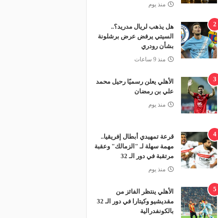
منذ يوم
2
هل يذهب لريال مدريد؟..
السيتي يرفض عرض برشلونة
بشأن رودري
منذ 9 ساعات
3
الأهلي يعلن رسميًا رحيل محمد
علي بن رمضان
منذ يوم
4
قرعة تمهيدي أبطال إفريقيا..
مهمة سهلة لـ "الزمالك" وعقبة
مرتقبة في دور الـ 32
منذ يوم
5
الأهلي ينتظر الفائز من
مقديشيو وكيتارا في دور الـ 32
بالكونفدرالية