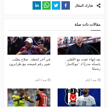
شارك المقال
مقالات ذات صلة
بعد إنهاء عقده مع الأهلي..
في آخر لحظة.. صلاح يطلب
يايسله مدربًا لـ "نيوكاسل"
تغيير رقم قميصه مع طرابزون
رسميًا
منذ 3 أيام
منذ 3 أيام