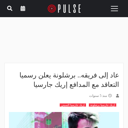
Toggle
navigation
عاد إلى فريقه.. برشلونة يعلن رسميا
التعاقد مع المدافع إريك جارسيا
منذ 5 سنوات
إريك جارسيا برشلونة
إريك جارسيا السيتي