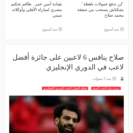
"لن ندفع عمولات باهظة"..
بقيادة أمين عمر.. طاقم تحكيم
بشكتاش ينسحب من صفقة
مصري لمباراة الأهلي وأوكلاند
محمد صلاح
سيتي
منذ أسبوع
منذ أسبوع
صلاح ينافس 6 لاعبين على جائزة أفضل
لاعب في الدوري الإنجليزي
منذ 5 سنوات
روبن دياز لاعب السنة
صلاح أفضل لاعب الدوري الانجليزي