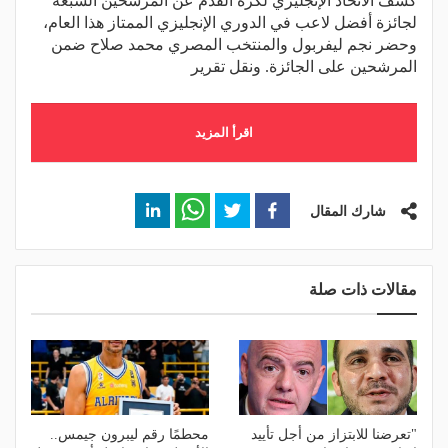
كشف الاتحاد الإنجليزي لكرة القدم عن المرشحين السبعة
لجائزة أفضل لاعب في الدوري الإنجليزي الممتاز هذا العام،
وحضر نجم ليفربول والمنتخب المصري محمد صلاح ضمن
المرشحين على الجائزة. ونقل تقرير
اقرأ المزيد
شارك المقال
مقالات ذات صلة
"تعرضنا للابتزاز من أجل تأييد
محطمًا رقم ليبرون جيمس..