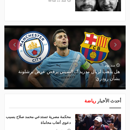
منذ 22 ساعة
منذ يوم
هل يذهب لريال مدريد؟.. السيتي يرفض عرض برشلونة
بشأن رودري
أحدث الأخبار
رياضة
محكمة مصرية تستدعي محمد صلاح بسبب
دعوى أتعاب محاماة