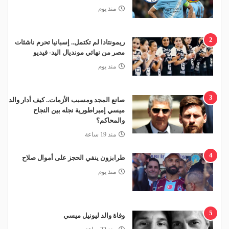
منذ يوم
2
ريمونتادا لم تكتمل.. إسبانيا تحرم ناشئات
مصر من نهائي مونديال اليد- فيديو
منذ يوم
3
صانع المجد ومسبب الأزمات.. كيف أدار والد
ميسي إمبراطورية نجله بين النجاح
والمحاكم؟
منذ 19 ساعة
4
طرابزون ينفي الحجز على أموال صلاح
منذ يوم
5
وفاة والد ليونيل ميسي