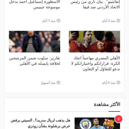
إنفانتينو".. بيان ناري من رئيس
الأسطورة إسماعيل أحمد يدخل
الاتحاد الأردني ضد فيفا
موسوعة جينيس
منذ 4 أيام
منذ 5 أيام
الأهلي المصري مهاجماً اتحاد
تقارير: سلوت ضمن المرشحين
الكرة: قراراتكم واختياراتكم لا
لخلافة يايسله في الأهلي
تدعو للتفاؤل أو التعاون
منذ 6 أيام
منذ أسبوع
الأكثر مشاهدة
1
هل يذهب لريال مدريد؟.. السيتي يرفض
عرض برشلونة بشأن رودري