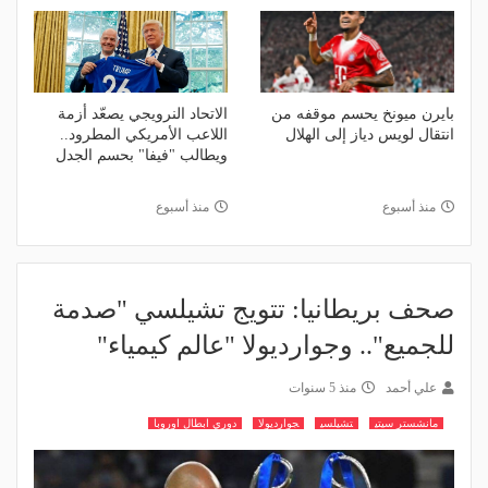
بايرن ميونخ يحسم موقفه من
الاتحاد النرويجي يصعّد أزمة
انتقال لويس دياز إلى الهلال
اللاعب الأمريكي المطرود..
ويطالب "فيفا" بحسم الجدل
منذ أسبوع
منذ أسبوع
صحف بريطانيا: تتويج تشيلسي "صدمة
للجميع".. وجوارديولا "عالم كيمياء"
علي أحمد
منذ 5 سنوات
مانشستر سيتي
تشيلسي
جوارديولا
دوري ابطال اوروبا