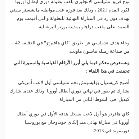
توج فريق تشيلسي الانجليزي بلقب بطولة دوري أبطال أوروبا
لكرة القدم 2021 ، وذلك بعد فوزه على مواطنه مانشستر سيتي
بهدف دون رد في المباراة النهائية للبطولة والتي أقيمت يوم
السبت على ملعب دراجاو بمدينة بورتو البرتغالية.
وجاء هدف تشيلسي عن طريق "كاي هافيرتز" في الدقيقة 42
من صناعة زميله ماسون ماونت.
ونستعرض معكم فيما يلي أبرز الأرقام القياسية والمميزة التي
تحققت في هذا اللقاء :
أصبح كريستيان بوليسيتش نجم تشيلسي أول لاعب أمريكي
يشارك ثم يفوز في نهائي دوري أبطال أوروبا وذلك عندما شارك
كبديل في الشوط الثاني من المباراة.
كاي هافرتز هو أول لاعب يسجل هدفه الأول في دوري أبطال
أوروبا في مباراة نهائي منذ إلكاي جوندوجان مع بوروسيا
دورتموند في 2013.