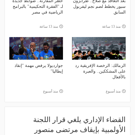
بعد التعاقد مع صلاح.. طرابزون
حظر المقارنة.. ضوابط جديدة
سبور يخطط لضم نجم ليفربول
لـ "الفقرة التحكيمية" بالبرامج
السابق
الرياضية في مصر
منذ 13 ساعة
منذ 13 ساعة
الزمالك: الرخصة الإفريقية رد
جوارديولا يرفض مهمة "إنقاذ
على المشككين.. والعبرة
إيطاليا"
بالأفعال
منذ أسبوع
منذ أسبوع
القضاء الإداري يلغي قرار اللجنة
الأولمبية بإيقاف مرتضى منصور