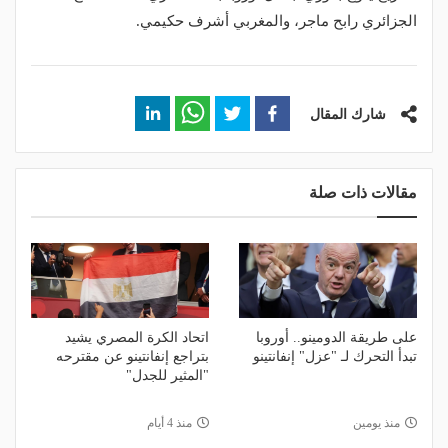
الجزائري رابح ماجر، والمغربي أشرف حكيمي.
شارك المقال
مقالات ذات صلة
على طريقة الدومينو.. أوروبا
اتحاد الكرة المصري يشيد
تبدأ التحرك لـ "عزل" إنفانتينو
بتراجع إنفانتينو عن مقترحه
"المثير للجدل"
منذ يومين
منذ 4 أيام