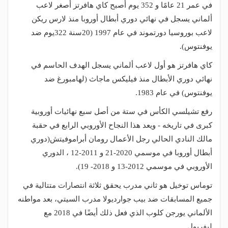
في عمر 21 عامًا و 352 يوم أصبح كاي هافرتز أصغر لاعب
ألماني يسجل في نهائي دوري أبطال أوروبا منذ لارس ريكن
لاعب بوروسيا دورتموند في عام 1997 (20سنة 322يوم ضد
يوفنتوس).
كاي هافرتز هو أول لاعب ألماني يسجل الهدف الحاسم في
نهائي دوري الأبطال منذ فيليكس ماجاث (لهامبورغ ضد
يوفنتوس) في عام 1983.
رفع تشيلسي الكأس في ستة من أصل سبع نهائيات أوروبية
كبرى في تاريخه - ويعد هذا النجاح الأوروبي الرابع في حقبة
مالك النادي الحالي رجل الأعمال رومان أبراموفيتش(دوري
أبطال أوروبا في موسمي 2020-21 و 2011-12 ، الدوري
الأوروبي في موسمي 2012-13 و 2018- 19).
توماس توخيل هو ثاني مدرب يحقق ثلاثة انتصارات متتالية في
جميع المسابقات ضد بيب جوارديولا مدرب السيتي، بعد مواطنه
الألماني يورجن كلوب الذي فعل ذلك أيضًا في 2018 مع
ليفربول.