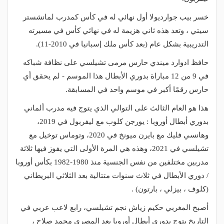
خسر بيب جوارديولا أول نهائي له في كأس كمدرب لمانشستر
سيتي ، وتعد هذه ثاني هزيمة له في نهائي كأس في مسيرته
التدريبية بشكل عام (بعد كأس ملك إسبانيا في 2010-11).
حافظ ادوارد ميندي حارس مرمى تشيلسي على نظافة شباكه
في 9 من 12 مباراة بدوري الأبطال هذا الموسم - لم يحقق أي
حارس رقمًا أكبر في موسم واحد في المسابقة.
هذا هو العام الثالث على التوالي الذي يتوج فيه مدرب ألماني
بدوري أبطال أوروبا : يورجن كلوب مع ليفربول في 2019،
وهانسي فليك مع بايرن ميونخ في 2020، وتوماس توخيل مع
تشيلسي في 2021، وهذه هي المرة الأولى التي يفوز فيها ثلاثة
مدربين مختلفين من نفس الجنسية منذ 1980-1982 بكأس أوروبا
/ دوري الأبطال في ثلاث سنوات متتالية بعد الثلاثي البريطاني
(كلوف ، بيزلي ، بارتون) .
أصبح المغربي حكيم زياش نجم تشيلسي، رابع لاعب عربي في
التاريخ يتوج بدوري أبطال أوروبا بعد المصري محمد صلاح ،