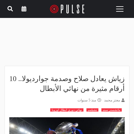
Toggle
navigation
زياش يعادل صلاح وصدمة جوارديولا.. 10
أرقام مثيرة من نهائي الأبطال
معتز محمد
منذ 5 سنوات
مانشستر سيتي
تشيلسي
نهائي دوري ابطال اوروبا