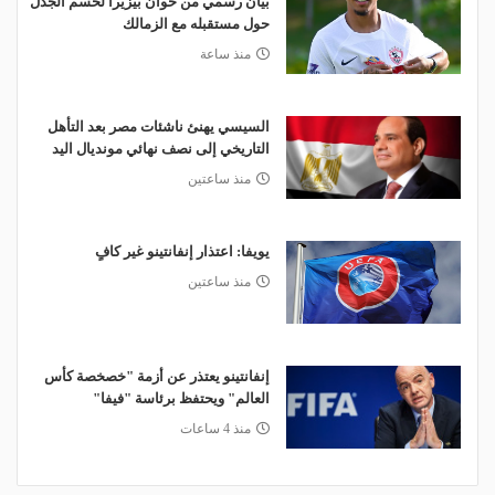
بيان رسمي من خوان بيزيرا لحسم الجدل
حول مستقبله مع الزمالك
منذ ساعة
السيسي يهنئ ناشئات مصر بعد التأهل
التاريخي إلى نصف نهائي مونديال اليد
منذ ساعتين
يويفا: اعتذار إنفانتينو غير كافٍ
منذ ساعتين
إنفانتينو يعتذر عن أزمة "خصخصة كأس
العالم" ويحتفظ برئاسة "فيفا"
منذ 4 ساعات