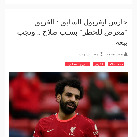
حارس ليفربول السابق : الفريق
"معرض للخطر" بسبب صلاح .. ويجب
بيعه
معتز محمد
منذ 5 سنوات
محمد صلاح
ليفربول
الدوري الانجليزي