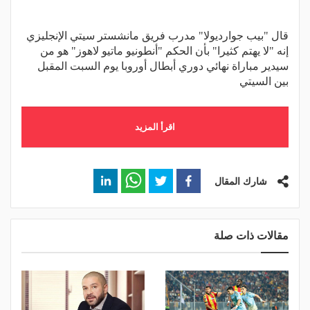
قال "بيب جوارديولا" مدرب فريق مانشستر سيتي الإنجليزي
إنه "لا يهتم كثيرا" بأن الحكم "أنطونيو ماتيو لاهوز" هو من
سيدير مباراة ​​نهائي دوري أبطال أوروبا يوم السبت المقبل
بين السيتي
اقرأ المزيد
شارك المقال
مقالات ذات صلة