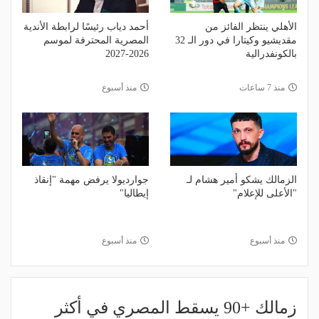
الأهلي ينتظر الفائز من
أحمد دياب رئيسًا لرابطة الأندية
مقديشيو وكيتارا في دور الـ 32
المصرية المحترفة لموسم
بالكونفدرالية
2026-2027
منذ 7 ساعات
منذ أسبوع
الزمالك يشكو أمير هشام لـ
جوارديولا يرفض مهمة "إنقاذ
"الأعلى للإعلام"
إيطاليا"
منذ أسبوع
منذ أسبوع
زمالك +90 يسقط المصري في أكثر