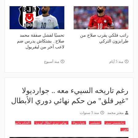
راتب فلكي يقرب صلاح من
تحسبًا لفشل صفقة محمد
طرابزون التركي
صلاح.. بشتكاش يدرس ضم
لاعب آخر من ليفربول
منذ 5 أيام
منذ أسبوع
رغم تاريخه السييء معه .. جوارديولا
"غير قلق" من حكم نهائي دوري الأبطال
معتز محمد
منذ 5 سنوات
مانشستر سيتي
تشيلسي
جوارديولا
نهائي دوري ابطال اوروبا
الحكم ماتيو
لاهوز