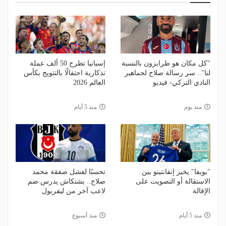
"كل مكان هو طرابزون بالنسبة
إسبانيا تطرح 50 ألف عملة
لنا".. سر رسالة صلاح لجماهير
تذكارية احتفالًا بالتتويج بكأس
النادي التركي- فيديو
العالم 2026
منذ يوم
منذ 5 أيام
"يويفا" يخير إنفانتينو بين
تحسبًا لفشل صفقة محمد
الاستقالة أو التصويت على
صلاح.. بشتكاش يدرس ضم
الإقالة
لاعب آخر من ليفربول
منذ 5 أيام
منذ أسبوع