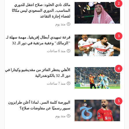
2
مالك نادي الخلود: صلاح انتقل للدوري
المناسب.. الدوري السعودي ليس مكانًا
لقضاء إجازة التقاعد
منذ يوم
3
قرعة تمهيدي أبطال إفريقيا.. مهمة سهلة لـ
"الزمالك" وعقبة مرتقبة في دور الـ 32
منذ 6 ساعات
4
الأهلي ينتظر الفائز من مقديشيو وكيتارا في
دور الـ 32 بالكونفدرالية
منذ 7 ساعات
5
البورصة كلمة السر.. لماذا أعلن طرابزون
سبور رسميًا عن مفاوضات صلاح؟
منذ يوم