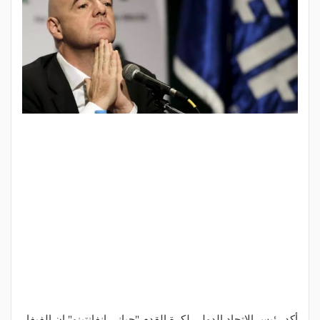
أكد رئيس الاتحاد الدولي لكرة القدم "جياني إنفانتينو" إن الفيفا