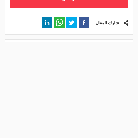
شارك المقال
مقالات ذات صلة
تقارير: الفتح مهتم بالتعاقد مع
الأهلي يعلن رسميًا رحيل محمد
أحمد فتوح مدافع الزمالك
علي بن رمضان
منذ يوم
منذ 3 أيام