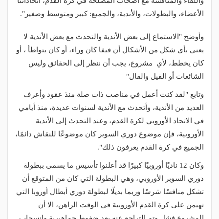
واللقاء والمناقشة مع أصحاب المصلحة في كرة القدم، اتحاداتنا
الأعضاء، والبطولات، والأندية، والجميع: كبير ومتوسط ​​وصغير".
وأوضح "الاستماع إلى بعض الأندية والتحدث مع بعض الأندية لا
يعني بأي شكل من الأشكال أن فيفا كان وراء، أو كان يتواطأ ، أو
كان يخطط، لأي مشروع، يجب أن ننظر إلى الحقائق وليس
الشائعات أو القيل والقال"
وتابع "لقد كنت أعمل في مناصب ذات صلة منذ عقود وأعرف
العديد من الأندية، وأتحدث مع الأندية لسنوات عديدة، منذ أيامي
في الاتحاد الأوروبي لكرة القدم، وعند التحدث إلى الأندية
الأوروبية، فإن موضوع دوري السوبر كان موضوعًا للنقاش دائمًا،
الجميع في كرة القدم يعرفون ذلك".
وكان 12 ناديًا أوروبيًا كبيرًا قد أعلنوا تأسيس ما يسمى ببطولة
دوري السوبر الأوروبي، وهي البطولة التي كان من المتوقع أن
تشكل منافسًا شرسًا وربما بديلًا لبطولة دوري أبطال أوروبا التي
تهيمن على كرة القدم الأوروبية في الوقت الراهن، الا أن
المشروع فشل وتم التراجع عنه بعد ضغوط جماهيرية وانسحاب