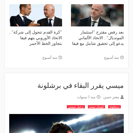
بعد رفض مقترح "استثمار
"كرة القدم تتحول إلى شركة"..
المونديال".. الاتحاد الألماني
الاتحاد الأوروبي يتهم فيفا
يدعو إلى تحقيق شامل مع فيفا
بتجاوز الخط الأحمر
منذ أسبوع
منذ أسبوع
ميسي يقرر البقاء في برشلونة
معتز حسن
منذ 5 سنوات
برشلونة
ليونيل ميسي
رحيل ميسي