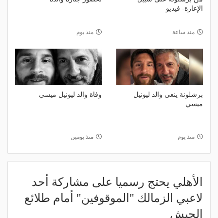
الإعارة- فيديو
منذ ساعة
منذ يوم
برشلونة ينعى والد ليونيل
وفاة والد ليونيل ميسي
ميسي
منذ يوم
منذ يومين
الأهلي يحتج رسميا على مشاركة أحد
لاعبي الزمالك "الموقوفين" أمام طلائع
الجيش