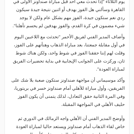
يوم الثلاثاء "إذا تحدث معي أحد قبل مباراة صنداونز الأولى في
القاهرة وسألني هل الفوز بهدف أو اثنين نتيجة جيدة سيكون
ردي نعم ستكون جيدة، الفوز مهم بشكل عام ولكن لا يوجد
شيء مضمون في كرة القدم، والفوز بهدفين لم يحسم تأهلنا".
وأضاف المدير الفني لفريق الأحمر "تحدثت مع اللاعبين اليوم
في أول مقابلة جمعتنا، بعد مباراة الذهاب وهنأتهم على الفوز،
وقلت لهم إننا حققنا الفوز في شوط واحد، ولكن هناك شوط
ثان، وركزت على الجوانب الإيجابية في بداية تحضيرات الفريق
لمباراة العودة".
وأكد موسيماني أن مواجهة صنداونز ستكون صعبة بلا شك على
الفريقين، وأول مباراة للأهلي أمام صنداونز خسر في بريتوريا،
وفي المرة الثانية حقق التعادل، لذلك يتمنى أن يكون الفوز
حليف الأهلي في المواجهة المقبلة.
وأوضح المدير الفني أن الأهلي واجه الزمالك في الدوري ثم
خاض لقاء الذهاب أمام صنداونز ويستعد حاليا لمباراة العودة