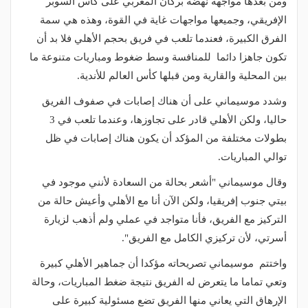
ومن بعدها مواجهة نهضة بركان المغربي على كأس السوبر
الإفريقي، وجميعها مواجهات غاية في القوة، وهذه هي سمة
الفرق الكبيرة، فعندما تلعب في فريق بحجم الأهلي فلا بد أن
تكون جاهزا دائما للمنافسة وسط ضغوط ومباريات متنوعة ما
بين المحلية والقارية ومن قبلها كأس العالم للأندية.
وشدد موسيماني على أن هناك إصابات في صفوف الفريق
حاليا، ولكن الأهلي قادر على تجاوزها، وعندما تلعب في 3
بطولات مختلفة من المؤكد أن يكون هناك إصابات في ظل
توالي المباريات.
وقال موسيماني "أشعر بحالة من السعادة لأنني موجود في
بيتي جنوب إفريقيا، ولكن الآن أنا مع الأهلي وأعيش حالة من
التركيز مع الفريق، فأنا متواجد في عملي ولم أذهب لزيارة
أسرتي، لأن تركيزي الكامل مع الفريق".
واختتم موسيماني تصريحاته مؤكدا أن جماهير الأهلي كبيرة
وتعي تماما ما يتعرض له الفريق نتيجة ضغط المباريات، وحالة
الإرهاق التي يعاني منها الفريق تضع مسئولية كبيرة على