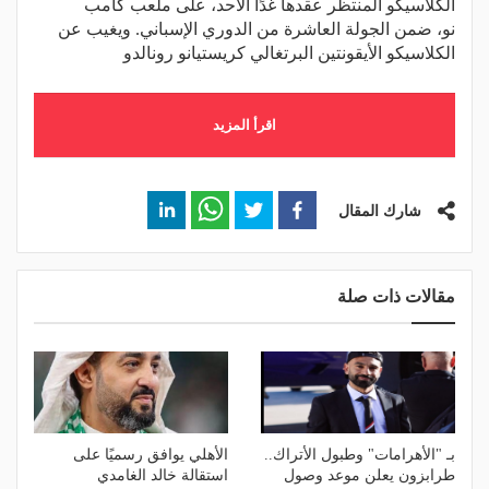
الكلاسيكو المنتظر عقدها غدًا الأحد، على ملعب كامب
نو، ضمن الجولة العاشرة من الدوري الإسباني. ويغيب عن
الكلاسيكو الأيقونتين البرتغالي كريستيانو رونالدو
اقرأ المزيد
شارك المقال
مقالات ذات صلة
بـ "الأهرامات" وطبول الأتراك..
الأهلي يوافق رسميًا على
طرابزون يعلن موعد وصول
استقالة خالد الغامدي