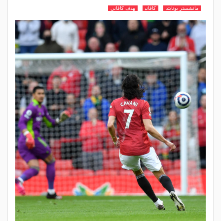
مانشستر يونايتد
كافاني
هدف كافاني