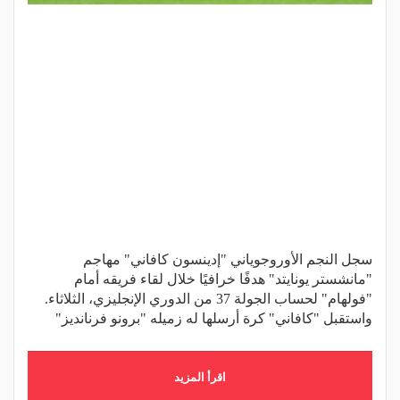
سجل النجم الأوروجوياني "إدينسون كافاني" مهاجم
"مانشستر يونايتد" هدفًا خرافيًا خلال لقاء فريقه أمام
"فولهام" لحساب الجولة 37 من الدوري الإنجليزي، الثلاثاء.
واستقبل "كافاني" كرة أرسلها له زميله "برونو فرنانديز"
اقرأ المزيد