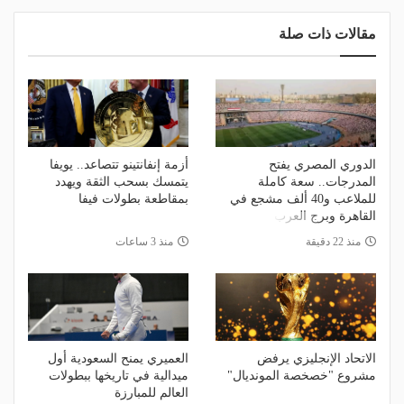
مقالات ذات صلة
الدوري المصري يفتح
أزمة إنفانتينو تتصاعد.. يويفا
المدرجات.. سعة كاملة
يتمسك بسحب الثقة ويهدد
للملاعب و40 ألف مشجع في
بمقاطعة بطولات فيفا
القاهرة وبرج العرب
منذ 22 دقيقة
منذ 3 ساعات
الاتحاد الإنجليزي يرفض
العميري يمنح السعودية أول
مشروع "خصخصة المونديال"
ميدالية في تاريخها ببطولات
العالم للمبارزة