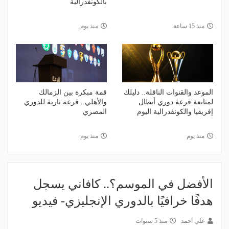
بالكونفدرالية
منذ 15 ساعة
منذ يوم
الموعد والقنوات الناقلة.. دليلك
قمة مبكرة بين الزمالك
لمتابعة قرعة دوري أبطال
والأهلي.. قرعة نارية للدوري
إفريقيا والكونفدرالية اليوم
المصري
منذ يوم
منذ يوم
الأفضل في الموسم؟.. كافاني يسجل
هدفًا خرافيًا بالدوري الإنجليزي- فيديو
علي أحمد
منذ 5 سنوات