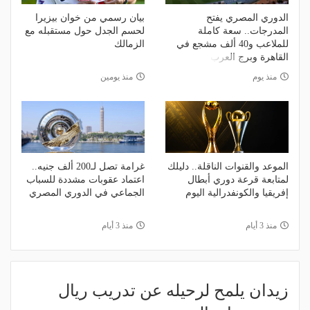
الدوري المصري يفتح
بيان رسمي من خوان بيزيرا
المدرجات.. سعة كاملة
لحسم الجدل حول مستقبله مع
للملاعب و40 ألف مشجع في
الزمالك
القاهرة وبرج العرب
منذ يوم
منذ يومين
الموعد والقنوات الناقلة.. دليلك
غرامة تصل لـ200 ألف جنيه..
لمتابعة قرعة دوري أبطال
اعتماد عقوبات مشددة للسباب
إفريقيا والكونفدرالية اليوم
الجماعي في الدوري المصري
منذ 3 أيام
منذ 3 أيام
زيدان يلمح لرحيله عن تدريب ريال