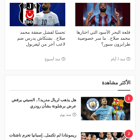
قلعة البحر الأسود التي اختارها
تحسبًا لفشل صفقة محمد
محمد صلاح.. ما سر خصوصية
صلاح.. بشتكاش يدرس ضم
طرابزون سبور؟
لاعب آخر من ليفربول
منذ 3 أيام
منذ أسبوع
الأكثر مشاهدة
1
هل يذهب لريال مدريد؟.. السيتي يرفض
عرض برشلونة بشأن رودري
منذ يوم
2
ريمونتادا لم تكتمل.. إسبانيا تحرم ناشئات