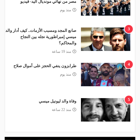
مصر من نهائي مونديال اليد- فيديو
منذ يوم
3
صانع المجد ومسبب الأزمات.. كيف أدار والد
ميسي إمبراطورية نجله بين النجاح
والمحاكم؟
منذ 19 ساعة
4
طرابزون ينفي الحجز على أموال صلاح
منذ يوم
5
وفاة والد ليونيل ميسي
منذ 22 ساعة