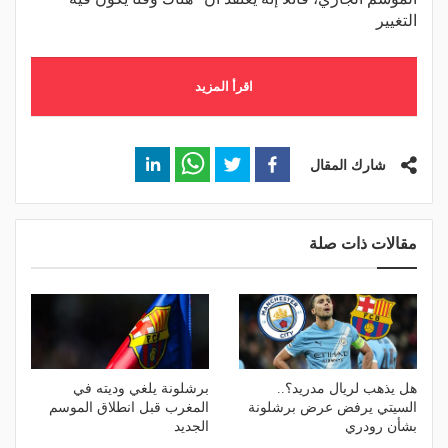
التغيير
اقرأ المزيد
شارك المقال
مقالات ذات صلة
هل يذهب لريال مدريد؟..
برشلونة يلغي وديته في
السيتي يرفض عرض برشلونة
المغرب قبل انطلاق الموسم
بشأن رودري
الجديد