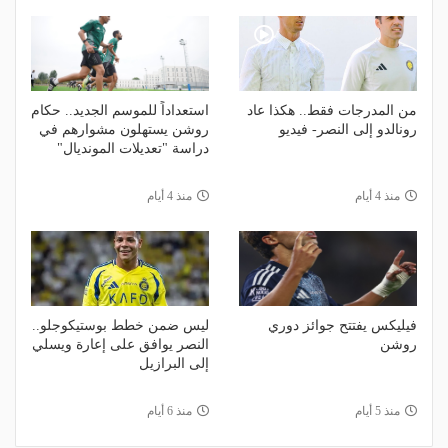
من المدرجات فقط.. هكذا عاد
استعداداً للموسم الجديد.. حكام
رونالدو إلى النصر- فيديو
روشن يستهلون مشوارهم في
دراسة "تعديلات المونديال"
منذ 4 أيام
منذ 4 أيام
فيليكس يفتتح جوائز دوري
ليس ضمن خطط بوستيكوجلو..
روشن
النصر يوافق على إعارة ويسلي
إلى البرازيل
منذ 5 أيام
منذ 6 أيام