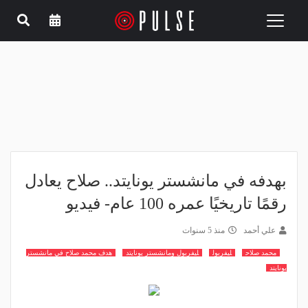
Toggle
navigation
بهدفه في مانشستر يونايتد.. صلاح يعادل
رقمًا تاريخيًا عمره 100 عام- فيديو
علي أحمد
منذ 5 سنوات
محمد صلاح
ليفربول
ليفربول ومانشستر يونايتد
هدف محمد صلاح في مانشستر
يونايتد