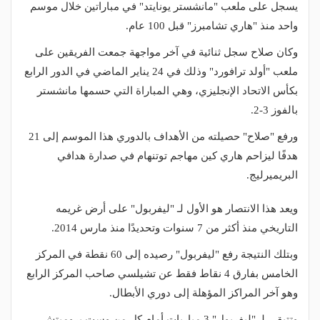
يسجل على ملعب "مانشستر يونايتد" في مباراتين خلال موسم
واحد منذ "هاري تشامبرز" قبل 100 عام.
وكان صلاح سجل ثنائية في آخر مواجهة جمعت الفريقين على
ملعب "أولد ترافورد" وذلك في 24 يناير الماضي في الدور الرابع
بكأس الاتحاد الإنجليزي، وهي المباراة التي حسمها مانشستر
بالفوز 3-2.
ورفع "صلاح" حصيلته من الأهداف بالدوري هذا الموسم إلى 21
هدفًا ليزاحم هاري كين مهاجم توتنهام في صدارة هدافي
البريميرليج.
ويعد هذا الانتصار هو الأول لـ "ليفربول" على أرض غريمه
التاريخي منذ أكثر من 7 سنوات وتحديدًا منذ مارس 2014.
وبتلك النتيجة رفع "ليفربول" رصيده إلى 60 نقطة في المركز
الخامس بفارق 4 نقاط فقط عن تشيلسي صاحب المركز الرابع
وهو آخر المراكز المؤهلة إلى دوري الأبطال.
وتتبقى لـ "ليفربول" 3 مباريات أمام كل من وست بروميتش،