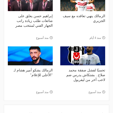
الزمالك ينهي تعاقده مع سيف
إبراهيم حسن يعلق على
الجزيري
شائعات طلب زيادة راتب
الجهاز الفني لمنتخب مصر
منذ 4 أيام
منذ أسبوع
تحسبًا لفشل صفقة محمد
الزمالك يشكو أمير هشام لـ
صلاح.. بشتكاش يدرس ضم
"الأعلى للإعلام"
لاعب آخر من ليفربول
منذ أسبوع
منذ أسبوع