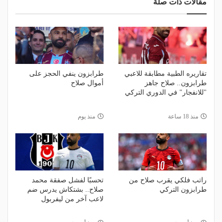
مقالات ذات صلة
تقاريره الطبية مطابقة للاعبي
طرابزون ينفي الحجز على
طرابزون.. صلاح جاهز
أموال صلاح
"للانفجار" في الدوري التركي
منذ 18 ساعة
منذ يوم
راتب فلكي يقرب صلاح من
تحسبًا لفشل صفقة محمد
طرابزون التركي
صلاح.. بشتكاش يدرس ضم
لاعب آخر من ليفربول