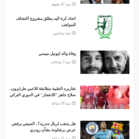
منذ 47 دقيقة
اتحاد كرة اليد يطلق مشروع اكتشاف
للمواهب
منذ ساعتين
وفاة والد ليونيل ميسي
منذ 3 ساعات
تقاريره الطبية مطابقة للاعبي طرابزون..
صلاح جاهز "للانفجار" في الدوري التركي
منذ 18 ساعة
هل يذهب لريال مدريد؟.. السيتي يرفض
عرض برشلونة بشأن رودري
منذ 21 ساعة