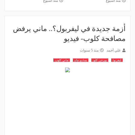
منذ أسبوع
منذ أسبوع
أزمة جديدة في ليفربول؟.. ماني يرفض
مصافحة كلوب- فيديو
علي أحمد
منذ 5 سنوات
ليفربول
يورجن كلوب
ساديو ماني
ماني كلوب