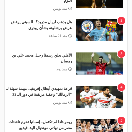
اليوم
منذ يومين
2
هل يذهب لريال مدريد؟.. السيتي يرفض
عرض برشلونة بشأن رودري
منذ 21 ساعة
3
الأهلي يعلن رسميًا رحيل محمد علي بن
رمضان
منذ يوم
4
قرعة تمهيدي أبطال إفريقيا.. مهمة سهلة لـ
"الزمالك" وعقبة مرتقبة في دور الـ 32
منذ يومين
5
ريمونتادا لم تكتمل.. إسبانيا تحرم ناشئات
مصر من نهائي مونديال اليد- فيديو