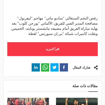
رفض النجم السنغالي "ساديو ماني" مهاجم "ليفربول"
مصافحة المدير الفني للفريق، الألماني "يورجن كلوب" بعد
نهاية مباراة الفريق أمام مضيفه مانشستر يونايتد، الخميس.
ونقلت كاميرات شبكة "بي إن سبورتس" لقطة
اقرأ المزيد
شارك المقال
مقالات ذات صلة