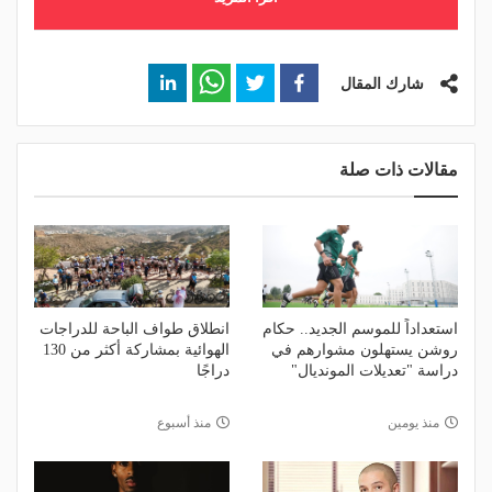
شارك المقال
مقالات ذات صلة
استعداداً للموسم الجديد.. حكام
انطلاق طواف الباحة للدراجات
روشن يستهلون مشوارهم في
الهوائية بمشاركة أكثر من 130
دراسة "تعديلات المونديال"
دراجًا
منذ يومين
منذ أسبوع