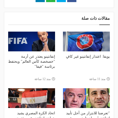
مقالات ذات صلة
يويفا: اعتذار إنفانتينو غير كافٍ
إنفانتينو يعتذر عن أزمة
"خصخصة كأس العالم" ويحتفظ
برئاسة "فيفا"
منذ 11 ساعة
منذ 12 ساعة
"تعرضنا للابتزاز من أجل تأييد
اتحاد الكرة المصري يشيد