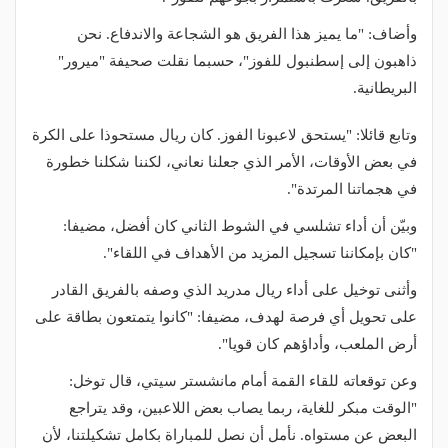
وأضاف: "ما يميز هذا الفريق هو الشجاعة والاندفاع. نحن
ذاهبون إلى إسطنبول للفوز"، حسبما نقلت صحيفة "ميرور"
البريطانية.
وتابع قائلا: "يستحق لاعبونا الفوز. كان ريال مستحوذا على الكرة
في بعض الأوقات، الأمر الذي جعلنا نعاني، لكننا شكلنا خطورة
في هجماتنا المرتدة".
وبيّن أن أداء تشلسي في الشوط الثاني كان أفضل، مضيفا:
"كان بإمكاننا تسجيل المزيد من الأهداف في اللقاء".
وأثنى توخيل على أداء ريال مدريد الذي وصفه بالفريق القادر
على تحويل أي فرصة لهدف، مضيفا: "كانوا يتمتعون بطاقة على
أرض الملعب، وأداؤهم كان قويا".
وعن توقعاته للقاء القمة أمام مانشستر سيتي، قال توخل:
"الوقت مبكر للغاية، ربما يصاب بعض اللاعبين، وقد يتراجع
البعض عن مستواه. نأمل أن نصل للمباراة بكامل تشكيلتنا، لأن