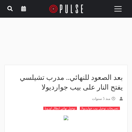
Toggle
navigation
بعد الصعود للنهائي.. مدرب تشيلسي
يفتح النار على بيب جوارديولا
منذ 5 سنوات
تصريحات توخيل بيب جوارديولا
توخيل نهائي ابطال اوروبا