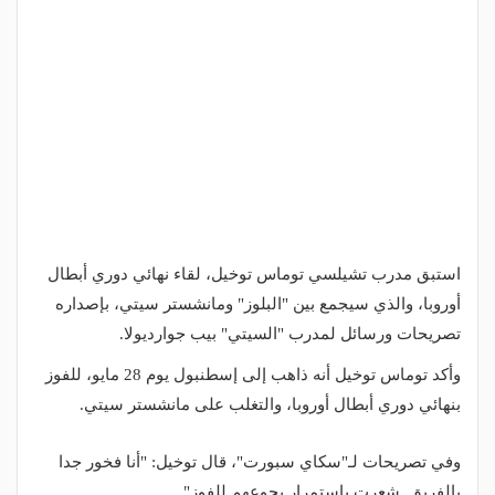
استبق مدرب تشيلسي توماس توخيل، لقاء نهائي دوري أبطال
أوروبا، والذي سيجمع بين "البلوز" ومانشستر سيتي، بإصداره
تصريحات ورسائل لمدرب "السيتي" بيب جوارديولا.
وأكد توماس توخيل أنه ذاهب إلى إسطنبول يوم 28 مايو، للفوز
بنهائي دوري أبطال أوروبا، والتغلب على مانشستر سيتي.
وفي تصريحات لـ"سكاي سبورت"، قال توخيل: "أنا فخور جدا
بالفريق. شعرت باستمرار بجوعهم للفوز".