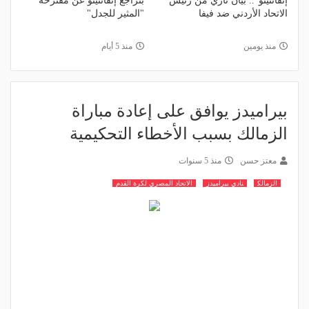
إنفانتينو".. بيان ناري من رئيس
بتراجع إنفانتينو عن مقترحه
الاتحاد الأردني ضد فيفا
"المثير للجدل"
منذ يومين
منذ 5 أيام
بيراميدز يوافق على إعادة مباراة
الزمالك بسبب الأخطاء التحكيمية
معتز حسن
منذ 5 سنوات
الزمالك
نادي بيراميدز
الاتحاد المصري لكرة القدم