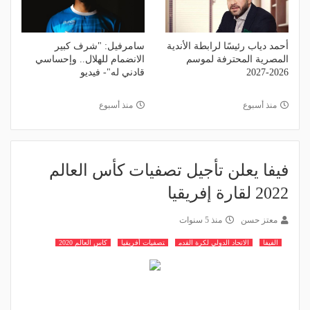
أحمد دياب رئيسًا لرابطة الأندية
سامرفيل: "شرف كبير
المصرية المحترفة لموسم
الانضمام للهلال.. وإحساسي
2026-2027
قادني له"- فيديو
منذ أسبوع
منذ أسبوع
فيفا يعلن تأجيل تصفيات كأس العالم
2022 لقارة إفريقيا
معتز حسن
منذ 5 سنوات
الفيفا
الاتحاد الدولي لكرة القدم
تصفيات أفريقيا
كاس العالم 2020