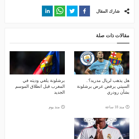
شارك المقال
مقالات ذات صلة
هل يذهب لريال مدريد؟..
برشلونة يلغي وديته في
السيتي يرفض عرض برشلونة
المغرب قبل انطلاق الموسم
بشأن رودري
الجديد
منذ 18 ساعة
منذ يوم