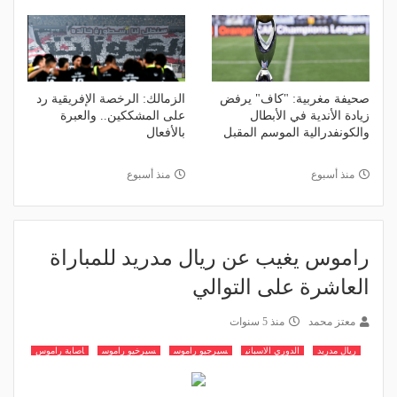
صحيفة مغربية: "كاف" يرفض
الزمالك: الرخصة الإفريقية رد
زيادة الأندية في الأبطال
على المشككين.. والعبرة
والكونفدرالية الموسم المقبل
بالأفعال
منذ أسبوع
منذ أسبوع
راموس يغيب عن ريال مدريد للمباراة
العاشرة على التوالي
معتز محمد
منذ 5 سنوات
ريال مدريد
الدوري الاسباني
سيرجيو راموس
سيرخيو راموس
اصابة راموس