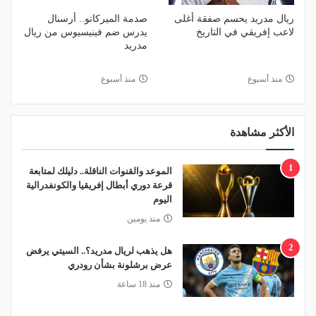
ريال مدريد يحسم صفقة أغلى
صدمة الميركاتو.. أرسنال
لاعب إفريقي في التاريخ
يدرس ضم فينيسيوس من ريال
مدريد
منذ أسبوع
منذ أسبوع
الأكثر مشاهدة
1
الموعد والقنوات الناقلة.. دليلك لمتابعة
قرعة دوري أبطال إفريقيا والكونفدرالية
اليوم
منذ يومين
2
هل يذهب لريال مدريد؟.. السيتي يرفض
عرض برشلونة بشأن رودري
منذ 18 ساعة