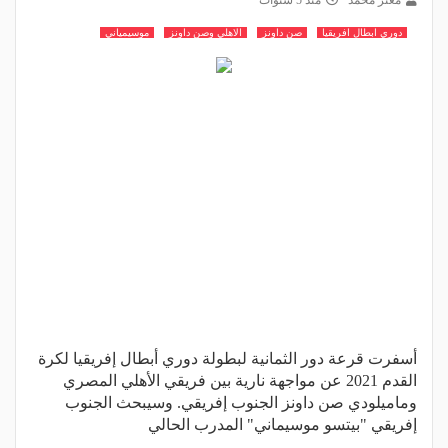
معتز محمد
منذ 5 سنوات
دوري ابطال افريقيا
صن داونز
الاهلي وصن داونز
موسيمياني
أسفرت قرعة دور الثمانية لبطولة دوري أبطال إفريقيا لكرة
القدم 2021 عن مواجهة نارية بين فريقي الأهلي المصري
وماميلودي صن داونز الجنوب إفريقي. وسيبحث الجنوب
إفريقي "بيتسو موسيماني" المدرب الحالي