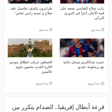
راتب صلاح القياسي يضعه على
طرابزون يكشف تفاصيل عقد
قمة الأعلى أجرًا في الدوري
صلاح و"نسبة رامي عباس"
التركي
منذ يوم
منذ يوم
حمزة عبدالكريم يسجل ثنائية
الجماهير تترقب انطلاق موسم
مع برشلونة- فيديو
الكرة الجديد بحضور نجوم
عالميين
منذ أسبوع
منذ أسبوع
قرعة أبطال إفريقيا.. الصدام يتكرر بين