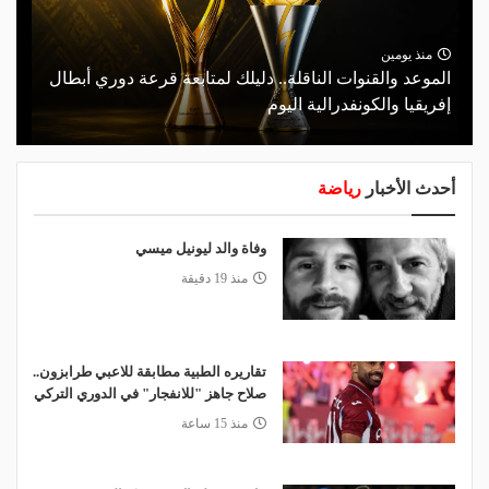
منذ يومين
الموعد والقنوات الناقلة.. دليلك لمتابعة قرعة دوري أبطال
إفريقيا والكونفدرالية اليوم
أحدث الأخبار
رياضة
وفاة والد ليونيل ميسي
منذ 19 دقيقة
تقاريره الطبية مطابقة للاعبي طرابزون..
صلاح جاهز "للانفجار" في الدوري التركي
منذ 15 ساعة