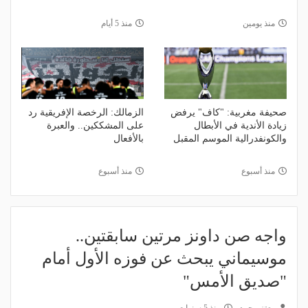
منذ يومين
منذ 5 أيام
صحيفة مغربية: "كاف" يرفض
الزمالك: الرخصة الإفريقية رد
زيادة الأندية في الأبطال
على المشككين.. والعبرة
والكونفدرالية الموسم المقبل
بالأفعال
منذ أسبوع
منذ أسبوع
واجه صن داونز مرتين سابقتين..
موسيماني يبحث عن فوزه الأول أمام
"صديق الأمس"