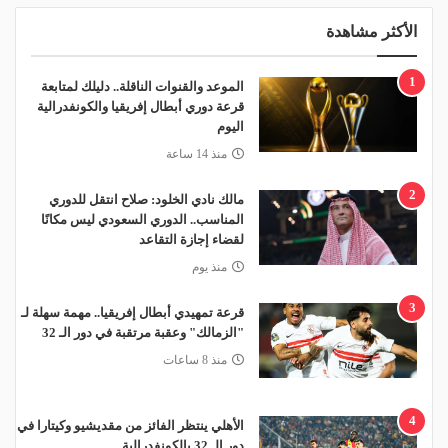
الأكثر مشاهدة
1
الموعد والقنوات الناقلة.. دليلك لمتابعة
قرعة دوري أبطال إفريقيا والكونفدرالية
اليوم
منذ 14 ساعة
2
مالك نادي الخلود: صلاح انتقل للدوري
المناسب.. الدوري السعودي ليس مكانًا
لقضاء إجازة التقاعد
منذ يوم
3
قرعة تمهيدي أبطال إفريقيا.. مهمة سهلة لـ
"الزمالك" وعقبة مرتقبة في دور الـ 32
منذ 8 ساعات
4
الأهلي ينتظر الفائز من مقديشيو وكيتارا في
دور الـ 32 بالكونفدرالية