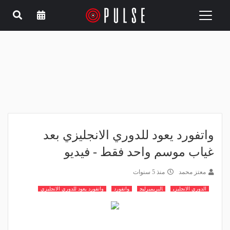
Toggle
navigation
واتفورد يعود للدوري الانجليزي بعد
غياب موسم واحد فقط - فيديو
معتز محمد
منذ 5 سنوات
الدوري الانجليزي
البريميرليج
واتفورد
واتفورد يعود للدوري الانجليزي