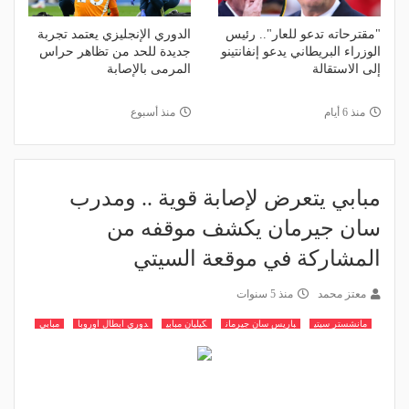
"مقترحاته تدعو للعار".. رئيس
الدوري الإنجليزي يعتمد تجربة
الوزراء البريطاني يدعو إنفانتينو
جديدة للحد من تظاهر حراس
إلى الاستقالة
المرمى بالإصابة
منذ 6 أيام
منذ أسبوع
مبابي يتعرض لإصابة قوية .. ومدرب
سان جيرمان يكشف موقفه من
المشاركة في موقعة السيتي
معتز محمد
منذ 5 سنوات
مانشستر سيتي
باريس سان جيرمان
كيليان مبابي
دوري ابطال اوروبا
مبابي