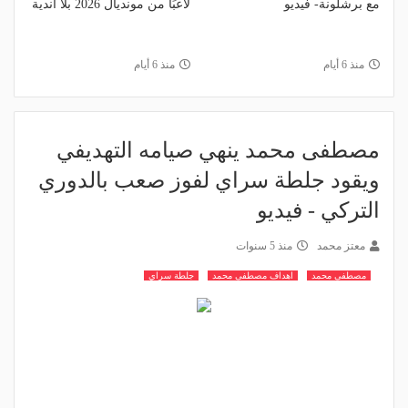
مع برشلونة- فيديو
لاعبًا من مونديال 2026 بلا أندية
منذ 6 أيام
منذ 6 أيام
مصطفى محمد ينهي صيامه التهديفي
ويقود جلطة سراي لفوز صعب بالدوري
التركي - فيديو
معتز محمد
منذ 5 سنوات
مصطفى محمد
اهداف مصطفى محمد
جلطة سراي