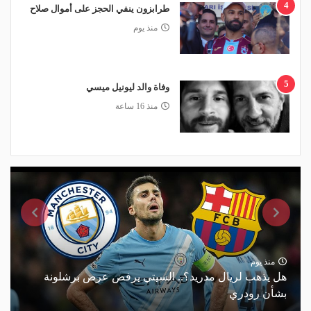
4
طرابزون ينفي الحجز على أموال صلاح
منذ يوم
5
وفاة والد ليونيل ميسي
منذ 16 ساعة
منذ يوم
هل يذهب لريال مدريد؟.. السيتي يرفض عرض برشلونة
بشأن رودري