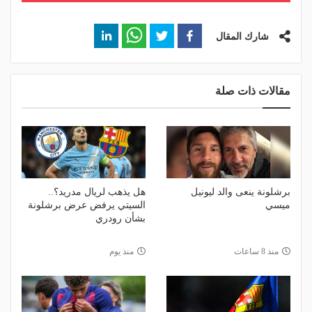
شارك المقال
مقالات ذات صلة
برشلونة ينعى والد ليونيل
هل يذهب لريال مدريد؟..
ميسي
السيتي يرفض عرض برشلونة
بشأن رودري
منذ 8 ساعات
منذ يوم