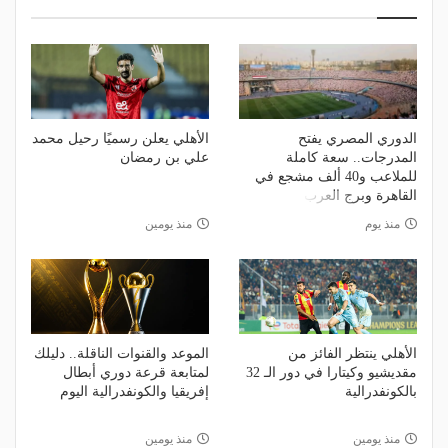
الدوري المصري يفتح
الأهلي يعلن رسميًا رحيل محمد
المدرجات.. سعة كاملة
علي بن رمضان
للملاعب و40 ألف مشجع في
القاهرة وبرج العرب
منذ يوم
منذ يومين
الأهلي ينتظر الفائز من
الموعد والقنوات الناقلة.. دليلك
مقديشيو وكيتارا في دور الـ 32
لمتابعة قرعة دوري أبطال
بالكونفدرالية
إفريقيا والكونفدرالية اليوم
منذ يومين
منذ يومين