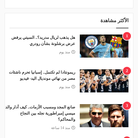
الأكثر مشاهدة
1
هل يذهب لريال مدريد؟.. السيتي يرفض
عرض برشلونة بشأن رودري
منذ يوم
2
ريمونتادا لم تكتمل.. إسبانيا تحرم ناشئات
مصر من نهائي مونديال اليد- فيديو
منذ يوم
3
صانع المجد ومسبب الأزمات.. كيف أدار والد
ميسي إمبراطورية نجله بين النجاح
والمحاكم؟
منذ 14 ساعة