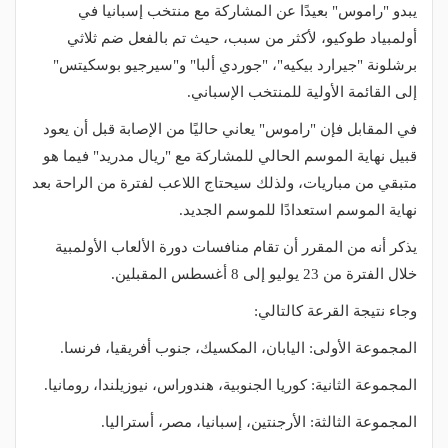
يبدو "راموس" بعيدًا عن المشاركة مع منتخب إسبانيا في
أولمبياد طوكيو، لأكثر من سبب، حيث تم بالفعل ضم ثلاثي
برشلونة "جيرارد بيكيه"، "جوردي ألبا" و"سيرجيو بوسكيتس"
إلى القائمة الأولية للمنتخب الإسباني.
في المقابل فإن "راموس" يعاني حاليًا من الإصابة قبل أن يعود
قبيل نهاية الموسم الحالي للمشاركة مع "ريال مدريد" فيما هو
متبقي من مباريات، ولذلك سيحتاج اللاعب لفترة من الراحة بعد
نهاية الموسم استعدادًا للموسم الجديد.
يذكر أنه من المقرر أن تقام منافسات دورة الألعاب الأولمبية
خلال الفترة من 23 يوليو إلى 8 أغسطس المقبلين.
وجاء نتيجة القرعة كالتالي:
المجموعة الأولى: اليابان، المكسيك، جنوب أفريقيا، فرنسا.
المجموعة الثانية: كوريا الجنوبية، هندوراس، نيوزيلندا، رومانيا.
المجموعة الثالثة: الأرجنتين، إسبانيا، مصر، أستراليا.