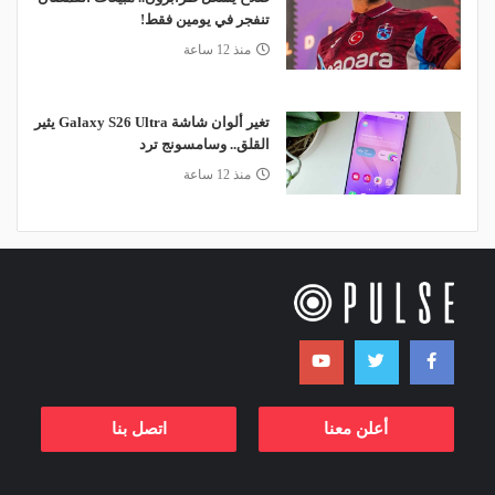
تنفجر في يومين فقط!
منذ 12 ساعة
تغير ألوان شاشة Galaxy S26 Ultra يثير
القلق.. وسامسونج ترد
منذ 12 ساعة
أعلن معنا
اتصل بنا