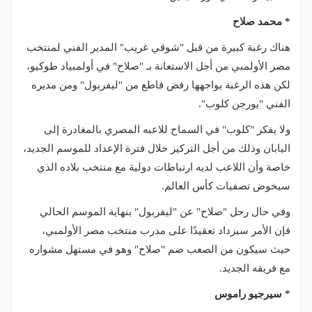
* محمد صلاح
هناك رغبة كبيرة من قبل "شوقي غريب" المدير الفني لمنتخب
مصر الأولمبي من أجل الاستعانة بـ "صلاح" في أولمبياد طوكيو،
لكن هذه الرغبة يواجهها رفض قاطع من "ليفربول" ومن مديره
الفني "يورجن كلوب".
ولا يفكر "كلوب" في السماح للاعبه المصري بالمغادرة إلى
اليابان وذلك من أجل التركيز خلال فترة الإعداد للموسم الجديد،
خاصة وأن اللاعب لديه ارتباطات دولية مع منتخب بلاده الذي
سيخوض تصفيات كأس العالم.
وفي حال رحل "صلاح" عن "ليفربول" بنهاية الموسم الحالي
فإن الأمر سيزداد تعقيدًا على مدرب منتخب مصر الأولمبي،
حيث سيكون من الصعب ضم "صلاح" وهو في مستهل مشواره
مع فريقه الجديد.
* سيرجيو راموس