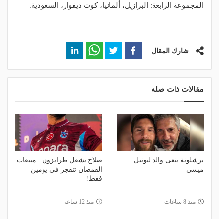
المجموعة الرابعة: البرازيل، ألمانيا، كوت ديفوار، السعودية.
شارك المقال
مقالات ذات صلة
برشلونة ينعى والد ليونيل
صلاح يشعل طرابزون.. مبيعات
ميسي
القمصان تنفجر في يومين
فقط!
منذ 8 ساعات
منذ 12 ساعة