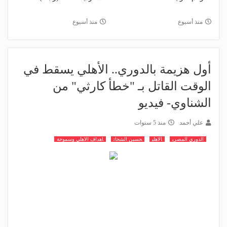
منذ أسبوع
منذ أسبوع
أول هزيمة بالدوري.. الأهلي يسقط في
الوقت القاتل بـ "خطأ كارثي" من
الشناوي- فيديو
علي أحمد
منذ 5 سنوات
الدوري المصري
الاهلي
حسين الشحات
اهداف الاهلي وسموحة