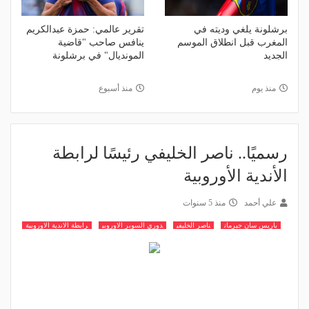
برشلونة يلغي وديته في
تقرير عالمي: حمزة عبدالكريم
المغرب قبل انطلاق الموسم
ينافس صاحب "قاضية
الجديد
المونديال" في برشلونة
منذ يوم
منذ أسبوع
رسميًا.. ناصر الخليفي رئيسًا لرابطة
الأندية الأوروبية
علي أحمد
منذ 5 سنوات
باريس سان جيرمان
ناصر الخليفي
دوري السوبر الاوروبي
رابطة الاندية الاوروبية