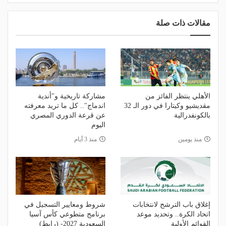
مقالات ذات صلة
الأهلي ينتظر الفائز من
مشاركة تاريخية و"أندية
مقديشيو وكيتارا في دور الـ 32
اندماج".. كل ما تريد معرفته
بالكونفدرالية
عن قرعة الدوري المصري
اليوم
منذ يومين
منذ 3 أيام
إغلاق باب الترشح لانتخابات
شروط ومعايير التسجيل في
اتحاد الكرة.. وتحديد موعد
برنامج متطوعي كأس آسيا
القوائم الأولية
السعودية 2027- (رابط)