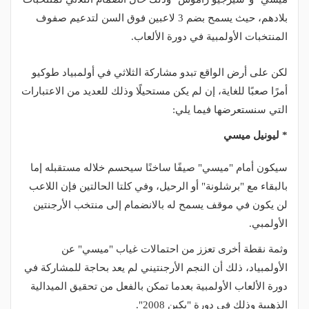
بلادهم، حيث يسمح بضم 3 لاعبين فوق السن لتدعيم صفوف
المنتخبات الأولمبية في دورة الألعاب.
لكن على أرض الواقع تبدو مشاركة الثلاثي في أولمبياد طوكيو
أمرًا صعبًا للغاية، إن لم يكن مستحيلًا وذلك للعديد من الاعتبارات
التي سنستعرضها فيما يلي:
* ليونيل ميسي
سيكون أمام "ميسي" صيفًا ساخنًا سيحسم خلاله مستقبله إما
بالبقاء مع "برشلونة" أو الرحيل، وفي كلتا الحالتين فإن اللاعب
لن يكون في موقف يسمح له بالانضمام إلى منتخب الأرجنتين
الأولمبي.
وثمة نقطة أخرى تعزز من احتمالات غياب "ميسي" عن
الأولمبياد، ذلك أن النجم الأرجنتيني لم يعد بحاجة للمشاركة في
دورة الألعاب الأولمبية بعدما تمكن بالفعل من تحقيق الميدالية
الذهبية وذلك في دورة "بكين 2008".