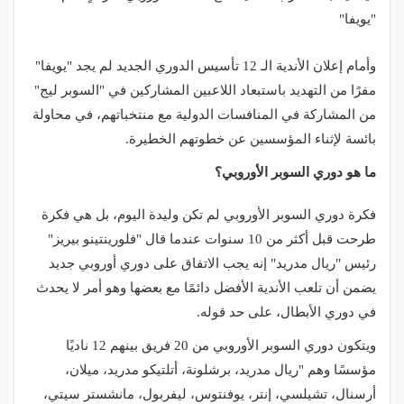
"يويفا"
وأمام إعلان الأندية الـ 12 تأسيس الدوري الجديد لم يجد "يويفا"
مفرًا من التهديد باستبعاد اللاعبين المشاركين في "السوبر ليج"
من المشاركة في المنافسات الدولية مع منتخباتهم، في محاولة
بائسة لإثناء المؤسسين عن خطوتهم الخطيرة.
ما هو دوري السوبر الأوروبي؟
فكرة دوري السوبر الأوروبي لم تكن وليدة اليوم، بل هي فكرة
طرحت قبل أكثر من 10 سنوات عندما قال "فلورينتينو بيريز"
رئيس "ريال مدريد" إنه يجب الاتفاق على دوري أوروبي جديد
يضمن أن تلعب الأندية الأفضل دائمًا مع بعضها وهو أمر لا يحدث
في دوري الأبطال، على حد قوله.
ويتكون دوري السوبر الأوروبي من 20 فريق بينهم 12 ناديًا
مؤسسًا وهم "ريال مدريد، برشلونة، أتلتيكو مدريد، ميلان،
أرسنال، تشيلسي، إنتر، يوفنتوس، ليفربول، مانشستر سيتي،