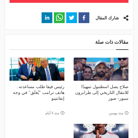
شارك المقال
مقالات ذات صلة
صلاح يصل اسطنبول تمهيدًا
رئيس فيفا طلب مساعدته..
للانتقال التاريخي إلى طرابزون
هاتف ترامب "يُغلَق" في وجه
سبور- صور
إنفانتينو
منذ يومين
منذ 4 أيام