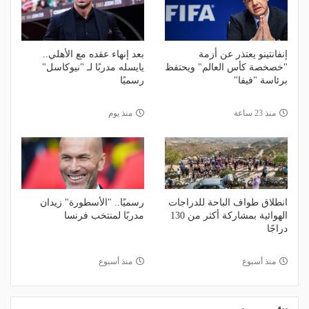
إنفانتينو يعتذر عن أزمة
بعد إنهاء عقده مع الأهلي..
"خصخصة كأس العالم" ويحتفظ
يايسله مدربًا لـ "نيوكاسل"
برئاسة "فيفا"
رسميًا
منذ 23 ساعة
منذ يوم
انطلاق طواف الباحة للدراجات
رسميًا.. "الأسطورة" زيدان
الهوائية بمشاركة أكثر من 130
مدربًا لمنتخب فرنسا
دراجًا
منذ أسبوع
منذ أسبوع