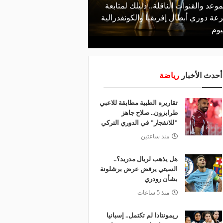
موعد والقنوات الناقلة.. دليلك لمتابعة
منذ يوم
عة دوري أبطال إفريقيا والكونفدرالية
قرعة تمهيدي أبطال إفريق
يوم
لـ "الزمالك" وعقبة مرتقبة 
أحدث الأخبار
رياضة
تقاريره الطبية مطابقة للاعبي
طرابزون.. صلاح جاهز
"للانفجار" في الدوري التركي
منذ ساعتين
هل يذهب لريال مدريد؟..
السيتي يرفض عرض برشلونة
بشأن رودري
منذ 5 ساعات
ريمونتادا لم تكتمل.. إسبانيا