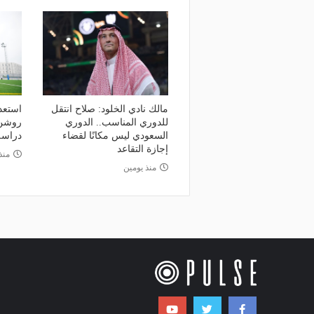
مالك نادي الخلود: صلاح انتقل
استعدا
للدوري المناسب.. الدوري
روشن 
السعودي ليس مكانًا لقضاء
دراسة 
إجازة التقاعد
منذ 3 أي
منذ يومين