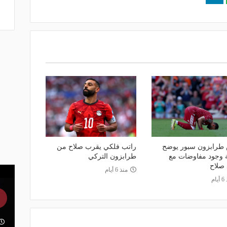
طرابزون سبور يوضح
راتب فلكي يقرب صلاح من
 وجود مفاوضات مع
طرابزون التركي
صلاح
منذ 6 أيام
ام