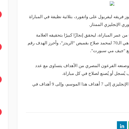
ريقه ليفربول على واتفورد، بثلاثية نظيفة في المباراة
وسجل محمد صلاح هدفًا في الدقيقة 67 من عمر المباراة، ليحقق إنجازًا كبيرًا بتحقيقه العلامة
التهديفية الكاملة، حيث أن هذه المباراة هي الـ70 لمحمد صلاح بقميص "الريدز"، وأحرز الهدف رقم
 وصنعه الفرعون المصري من الأهداف يتساوى مع عدد
 يُسجل أو يُصنع لصلاح في كل مباراة.
وارتفع رصيد أهداف "صلاح" في الدوري الإنجليزي إلى 7 أهداف هذا الموسم، وإلى 9 أهداف في