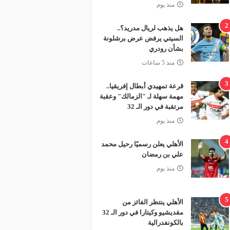
منذ يوم
2
هل يذهب لريال مدريد؟..
السيتي يرفض عرض برشلونة
بشأن رودري
منذ 5 ساعات
3
قرعة تمهيدي أبطال إفريقيا..
مهمة سهلة لـ "الزمالك" وعقبة
مرتقبة في دور الـ 32
منذ يوم
4
الأهلي يعلن رسميًا رحيل محمد
علي بن رمضان
منذ يوم
5
الأهلي ينتظر الفائز من
مقديشيو وكيتارا في دور الـ 32
بالكونفدرالية