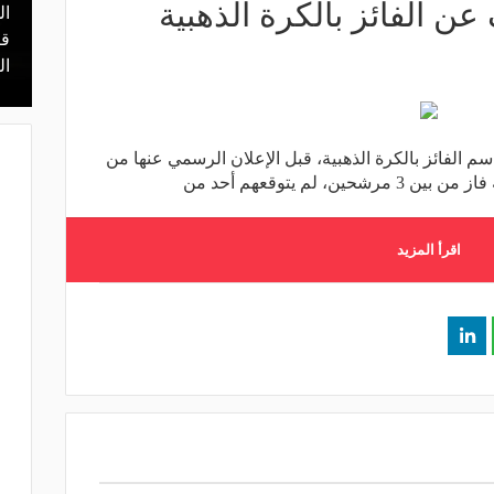
عن الفائز بالكرة الذهبية
ال
منذ 5 ساعات
يا.. مهمة سهلة
هل يذهب لريال مدريد؟.. السيتي يرفض
قر
في دور الـ 32
عرض برشلونة بشأن رودري
ال
سم الفائز بالكرة الذهبية، قبل الإعلان الرسمي عنها من
 لم يتوقعهم أحد من
اقرأ المزيد