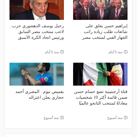
إبراهيم حسن يعلق على
رحيل يوسف الدهشوري حرب..
شائعات طلب زيادة راتب
لاعب منتخب مصر السابق
الجهاز الفني لمنتخب مصر
ورئيس اتحاد الكرة الأسبق
منذ 6 أيام
منذ 6 أيام
قناة أرجنتينية تضع حسام حسن
بقميص نيوم.. المصري أحمد
ضمن قائمة أكثر 10 شخصيات
حجازي يعلن اعتزاله
معاداةً لمنتخب التانجو عالميًا
منذ أسبوع
منذ أسبوع