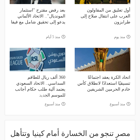
أول تعليق من المقاولون
بعد رفض مقترح "استثمار
العرب على انتقال صلاح إلى
المونديال".. الاتحاد الألماني
طرابزون
يدعو إلى تحقيق شامل مع فيفا
منذ يوم
منذ 5 أيام
اتحاد الكرة يعقد اجتماعًا
360 ألف ريال للطاقم
تنسيقيًا استعدادًا لانطلاق كأس
السداسي.. الاتحاد السعودي
خادم الحرمين الشريفين
يعتمد آلية طلب حكام أجانب
للموسم الجديد
منذ أسبوع
منذ أسبوع
مصر تنجو من الخسارة أمام كينيا وتتأهل