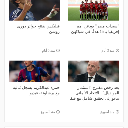
"سيدات مصر" يودعن أمم
فيليكس يفتتح جوائز دوري
إفريقيا بـ 15 هدفًا في شباكهن
روشن
منذ 3 أيام
منذ 5 أيام
بعد رفض مقترح "استثمار
حمزة عبدالكريم يسجل ثنائية
المونديال".. الاتحاد الألماني
مع برشلونة- فيديو
يدعو إلى تحقيق شامل مع فيفا
منذ أسبوع
منذ أسبوع