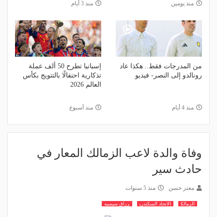
منذ يومين
منذ 3 أيام
من المدرجات فقط.. هكذا عاد
إسبانيا تطرح 50 ألف عملة
رونالدو إلى النصر- فيديو
تذكارية احتفالًا بالتتويج بكأس
العالم 2026
منذ 4 أيام
منذ أسبوع
وفاة والدة لاعب الزمالك المعار في
حادث سير
معتز حسن
منذ 5 سنوات
الزمالك
الاتحاد السكندري
رزاق سيسيه