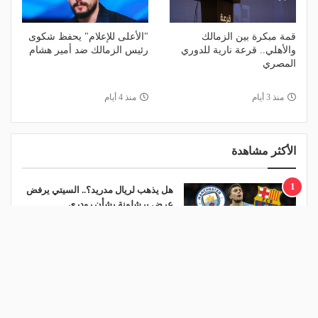
قمة مبكرة بين الزمالك
"الأعلى للإعلام" يحفظ شكوى
والأهلي.. قرعة نارية للدوري
رئيس الزمالك ضد أمير هشام
المصري
منذ 3 أيام
منذ 4 أيام
الأكثر مشاهدة
1
هل يذهب لريال مدريد؟.. السيتي يرفض
عرض برشلونة بشأن رودري
منذ يوم
2
ريمونتادا لم تكتمل.. إسبانيا تحرم ناشئات
مصر من نهائي مونديال اليد- فيديو
منذ يوم