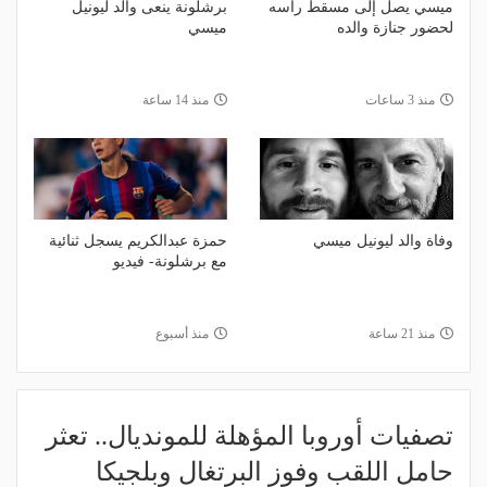
ميسي يصل إلى مسقط رأسه
برشلونة ينعى والد ليونيل
لحضور جنازة والده
ميسي
منذ 3 ساعات
منذ 14 ساعة
وفاة والد ليونيل ميسي
حمزة عبدالكريم يسجل ثنائية
مع برشلونة- فيديو
منذ 21 ساعة
منذ أسبوع
تصفيات أوروبا المؤهلة للمونديال.. تعثر
حامل اللقب وفوز البرتغال وبلجيكا