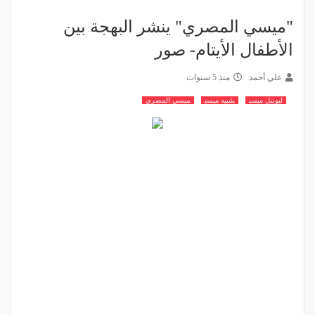
"ميسي المصري" ينشر البهجة بين
الأطفال الأيتام- صور
علي أحمد
منذ 5 سنوات
ليونيل ميسي
شبيه ميسي
ميسي المصري