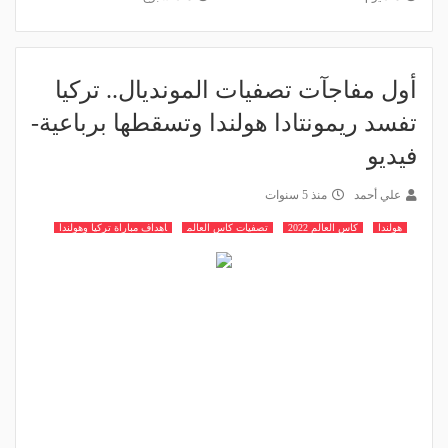
أول مفاجآت تصفيات المونديال.. تركيا
تفسد ريمونتادا هولندا وتسقطها برباعية-
فيديو
علي أحمد
منذ 5 سنوات
هولندا
كاس العالم 2022
تصفيات كاس العالم
اهداف مباراة تركيا وهولندا