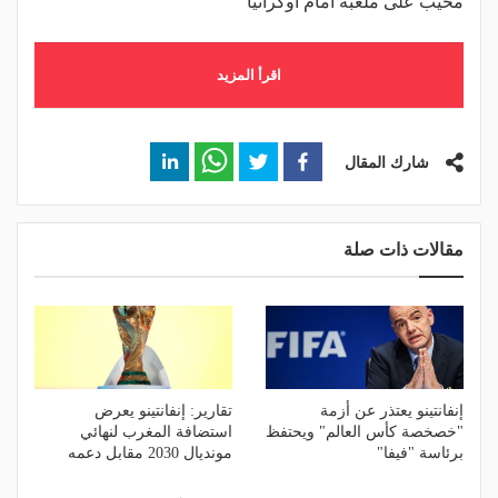
مخيب على ملعبه أمام أوكرانيا
اقرأ المزيد
شارك المقال
مقالات ذات صلة
إنفانتينو يعتذر عن أزمة
تقارير: إنفانتينو يعرض
"خصخصة كأس العالم" ويحتفظ
استضافة المغرب لنهائي
برئاسة "فيفا"
مونديال 2030 مقابل دعمه