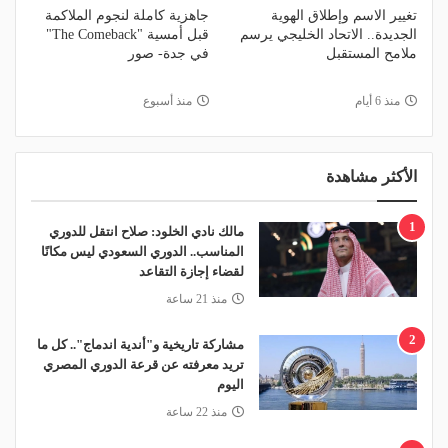
تغيير الاسم وإطلاق الهوية
جاهزية كاملة لنجوم الملاكمة
الجديدة.. الاتحاد الخليجي يرسم
قبل أمسية "The Comeback"
ملامح المستقبل
في جدة- صور
منذ 6 أيام
منذ أسبوع
الأكثر مشاهدة
1
مالك نادي الخلود: صلاح انتقل للدوري
المناسب.. الدوري السعودي ليس مكانًا
لقضاء إجازة التقاعد
منذ 21 ساعة
2
مشاركة تاريخية و"أندية اندماج".. كل ما
تريد معرفته عن قرعة الدوري المصري
اليوم
منذ 22 ساعة