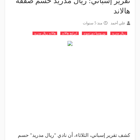
تقرير إسباني: ريال مدريد حسم صفقة
هالاند
علي أحمد
منذ 5 سنوات
ريال مدريد
بوروسيا دورتموند
ايرلنج هالاند
هالاند ريال مدريد
كشف تقرير إسباني، الثلاثاء، أن نادي "ريال مدريد" حسم