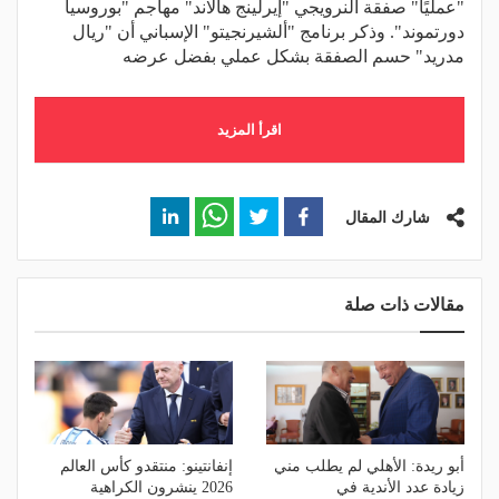
"عمليًا" صفقة النرويجي "إيرلينج هالاند" مهاجم "بوروسيا
دورتموند". وذكر برنامج "ألشيرنجيتو" الإسباني أن "ريال
مدريد" حسم الصفقة بشكل عملي بفضل عرضه
اقرأ المزيد
شارك المقال
مقالات ذات صلة
أبو ريدة: الأهلي لم يطلب مني
إنفانتينو: منتقدو كأس العالم
زيادة عدد الأندية في
2026 ينشرون الكراهية