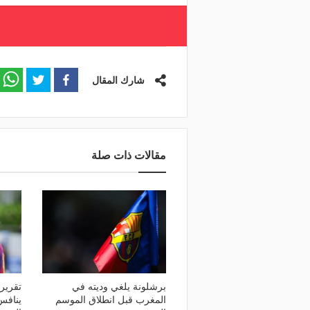
شارك المقال
مقالات ذات صلة
برشلونة يلغي وديته في
تقرير
المغرب قبل انطلاق الموسم
ينافس