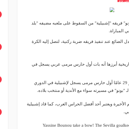
ين بونو
نو" فريقه "إشبيلية" من السقوط على ملعبه مضيفه "بلد
ي المباراة.
ل الضائع عند تنفيذ فريقه ضربة ركنية، لتصل إليه الكرة
تاريخية أبرزها أنه بات أول حارس مرمى عربي يسجل في
وأصبح الحارس المغربي البالغ من العمر 29 عامًا أول حارس مرمى يسجل لإشبيلية في الدوري
لـ "بونو" في مسيرته سواء مع الأندية أو منتخب بلاده.
 الأخيرة ويعتبر أحد أفضل الحراس العرب، كما قاد إشبيلية
ي.
Yassine Bounou take a bow! The Sevilla goalke