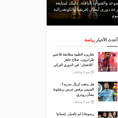
موعد والقنوات الناقلة.. دليلك لمتابعة
منذ يوم
عة دوري أبطال إفريقيا والكونفدرالية
الأهلي يعلن رسميًا رحيل
يوم
رمضان
أحدث الأخبار
رياضة
تقاريره الطبية مطابقة للاعبي
طرابزون.. صلاح جاهز
"للانفجار" في الدوري التركي
منذ 6 ساعات
هل يذهب لريال مدريد؟..
السيتي يرفض عرض برشلونة
بشأن رودري
منذ 9 ساعات
ريمونتادا لم تكتمل.. إسبانيا