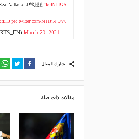
t Real Valladolid 🧤🇲🇦
#beINLIGA
ctETJ
pic.twitter.com/M11tt5PUV0
March 20, 2021
— beIN SPORTS (@beINSPORTS_EN)
شارك المقال
مقالات ذات صلة
منذ يوم