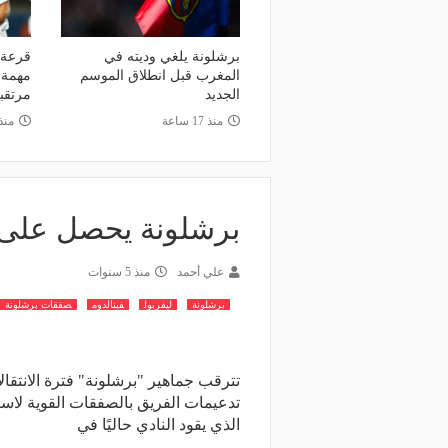
وعد والقنوات الناقلة.. دليلك لمتابعة
منذ يوم
عة دوري أبطال إفريقيا والكونفدرالية
الأهلي يعلن رسميًا رحيل
برشلونة يلغي وديته في
قرعة ت
وم
رمضان
المغرب قبل انطلاق الموسم
مهمة 
الجديد
مرتقبة
منذ 17 ساعة
منذ
برشلونة يحصل على ت
علي أحمد
منذ 5 سنوات
برشلونة
ليفربول
فينالدوم
صفقات برشلونة
تترقب جماهير "برشلونة" فترة الانتقا
تدعيمات الفريق بالصفقات القوية لاسيم
الذي يقود النادي حاليًا في