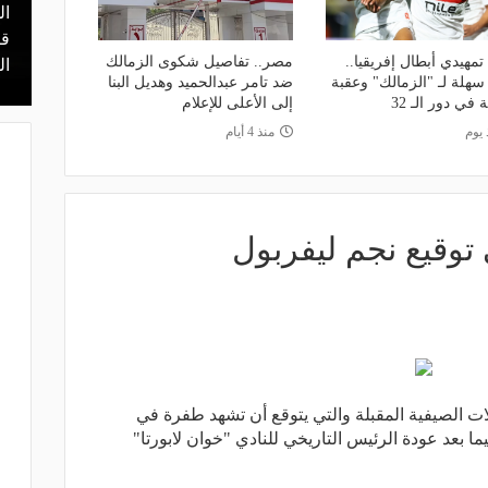
ال
منذ 9 ساعات
 محمد علي بن
هل يذهب لريال مدريد؟.. السيتي يرفض
قر
مهيدي أبطال إفريقيا..
مصر.. تفاصيل شكوى الزمالك
عرض برشلونة بشأن رودري
ال
سهلة لـ "الزمالك" وعقبة
ضد تامر عبدالحميد وهديل البنا
 في دور الـ 32
إلى الأعلى للإعلام
 يوم
منذ 4 أيام
وقيع نجم ليفربول
لات الصيفية المقبلة والتي يتوقع أن تشهد طفرة في
ا بعد عودة الرئيس التاريخي للنادي "خوان لابورتا"