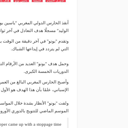
الدوري الاسباني
اشبيلية
ياسين بونو
هدف ياس
أنقذ الحارس الدولي المغربي "ياسين بو
الوليد" مسجلًا هدف التعادل في آخر ثوان
وتقدم "بونو" في آخر دقيقة من الوقت بد
التي لم يتردد في إيداعها الشباك.
وحمل هدف "بونو" العديد من الأرقام ال
الدوريات الخمسة الكبرى.
الإسباني، علمًا بأن هذا الهدف هو الأول 
ولفت "بونو" الأنظار بشدة خلال المواسم
الموسم الماضي للتتويج بالدوري الأوروب
eper came up with a stoppage time