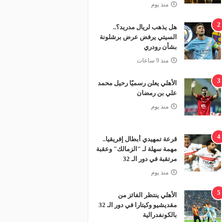
منذ يوم
2
هل يذهب لريال مدريد؟..
السيتي يرفض عرض برشلونة
بشأن رودري
منذ 9 ساعات
3
الأهلي يعلن رسميًا رحيل محمد
علي بن رمضان
منذ يوم
4
قرعة تمهيدي أبطال إفريقيا..
مهمة سهلة لـ "الزمالك" وعقبة
مرتقبة في دور الـ 32
منذ يوم
5
الأهلي ينتظر الفائز من
مقديشيو وكيتارا في دور الـ 32
بالكونفدرالية