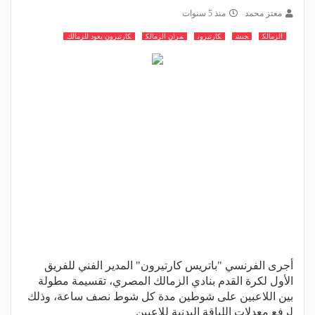
معتز محمد
منذ 5 سنوات
الزمالك
جنش
كارتيرون
مران الزمالك
كارتيرون يعود للزمالك
أجرى الفرنسي "باتريس كارتيرون" المدير الفني للفريق
الأول لكرة القدم بنادي الزمالك المصري، تقسيمة مطولة
بين اللاعبين على شوطين مدة كل شوط نصف ساعة، وذلك
لرفع معدلات اللياقة البدنية للاعبين