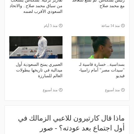
رئيس بشكتاش: لم نسع للتعاقد
تقارير تركية: بشكتاش ينسحب
مع محمد صلاح
من سباق محمد صلاح.. والاتحاد
السعودي الأقرب لضمه
منذ 14 ساعة
منذ 5 أيام
بسداسية.. خسارة قاسية لـ
العميري يمنح السعودية أول
"سيدات مصر" أمام زامبيا-
ميدالية في تاريخها ببطولات
فيديو
العالم للمبارزة
منذ أسبوع
منذ أسبوع
ماذا قال كارتيرون للاعبي الزمالك في
أول اجتماع بعد عودته؟ - صور