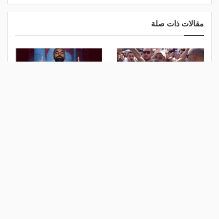
مقالات ذات صلة
"الفرعون الرابع".. صلاح يكتب
قلعة البحر الأسود التي اختارها
فصلًا جديدًا من المجد على
محمد صلاح.. ما سر خصوصية
أرض طرابزون
طرابزون سبور؟
منذ 8 ساعات
منذ 10 ساعات
راتب فلكي يقرب صلاح من
تحسبًا لفشل صفقة محمد
طرابزون التركي
صلاح.. بشتكاش يدرس ضم
لاعب آخر من ليفربول