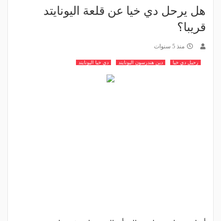
هل يرحل دي خيا عن قلعة اليونايتد
قريبا؟
منذ 5 سنوات
رحيل دي خيا
دين هندرسون اليونايتد
دي خيا اليونايتد