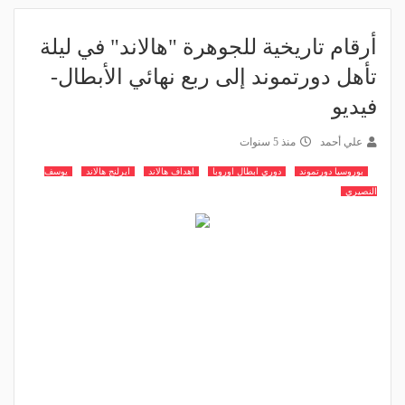
أرقام تاريخية للجوهرة "هالاند" في ليلة
تأهل دورتموند إلى ربع نهائي الأبطال-
فيديو
علي أحمد
منذ 5 سنوات
بوروسيا دورتموند
دوري ابطال اوروبا
اهداف هالاند
ايرلنج هالاند
يوسف
النصيري