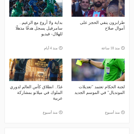
طرابزون ينفي الحجز على
بداية ولا أروع مع الزعيم..
أموال صلاح
سامرفيل يسجل هدفًا مذهلًا
للهلال- فيديو
منذ 18 ساعة
منذ 4 أيام
لجنة الحكام تعتمد "تعديلات
غدًا.. انطلاق كأس العالم لدوري
المونديال" في الموسم الجديد
الملوك في ميلانو بمشاركة
عربية
منذ أسبوع
منذ أسبوع