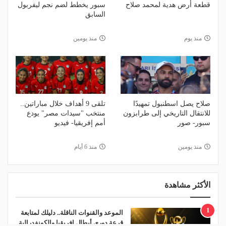
قطعة أرض هدية لمحمد صلاح
سبور يخطط لضم نجم ليفربول
السابق
منذ يوم
منذ يومين
صلاح يصل اسطنبول تمهيدًا
تلقى 9 أهداف خلال مباراتين..
للانتقال التاريخي إلى طرابزون
منتخب "سيدات مصر" يودع
سبور- صور
أمم إفريقيا- فيديو
منذ يومين
منذ 6 أيام
الأكثر مشاهدة
1
الموعد والقنوات الناقلة.. دليلك لمتابعة
قرعة دوري أبطال إفريقيا والكونفدرالية