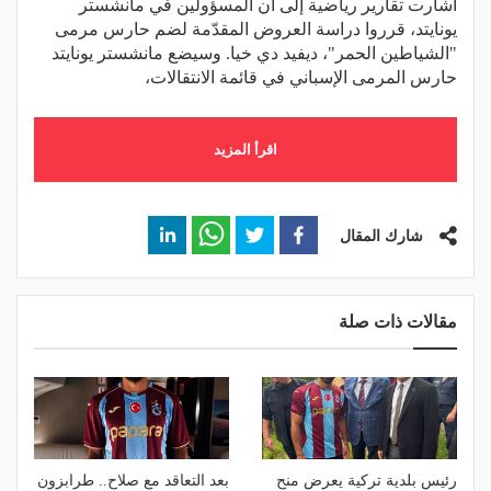
أشارت تقارير رياضية إلى أن المسؤولين في مانشستر
يونايتد، قرروا دراسة العروض المقدّمة لضم حارس مرمى
"الشياطين الحمر"، ديفيد دي خيا. وسيضع مانشستر يونايتد
حارس المرمى الإسباني في قائمة الانتقالات،
اقرأ المزيد
شارك المقال
مقالات ذات صلة
رئيس بلدية تركية يعرض منح
بعد التعاقد مع صلاح.. طرابزون