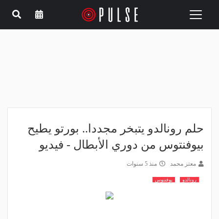
Toggle
navigation
حلم رونالدو يتبخر مجددا.. بورتو يطيح
بيوفنتوس من دوري الأبطال - فيديو
معتز محمد
منذ 5 سنوات
رونالدو
يوفنتوس