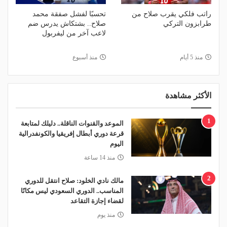
راتب فلكي يقرب صلاح من
تحسبًا لفشل صفقة محمد
طرابزون التركي
صلاح.. بشتكاش يدرس ضم
لاعب آخر من ليفربول
منذ 5 أيام
منذ أسبوع
الأكثر مشاهدة
1
الموعد والقنوات الناقلة.. دليلك لمتابعة
قرعة دوري أبطال إفريقيا والكونفدرالية
اليوم
منذ 14 ساعة
2
مالك نادي الخلود: صلاح انتقل للدوري
المناسب.. الدوري السعودي ليس مكانًا
لقضاء إجازة التقاعد
منذ يوم