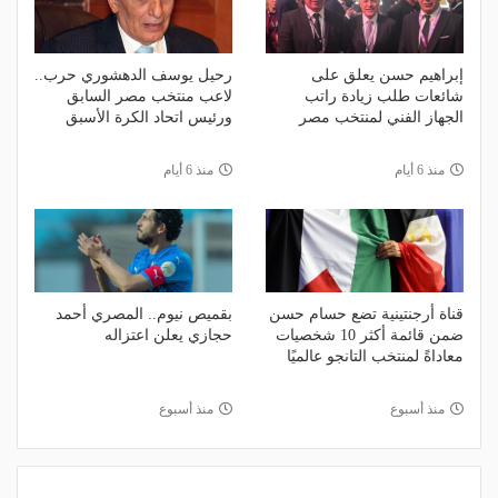
إبراهيم حسن يعلق على
رحيل يوسف الدهشوري حرب..
شائعات طلب زيادة راتب
لاعب منتخب مصر السابق
الجهاز الفني لمنتخب مصر
ورئيس اتحاد الكرة الأسبق
منذ 6 أيام
منذ 6 أيام
قناة أرجنتينية تضع حسام حسن
بقميص نيوم.. المصري أحمد
ضمن قائمة أكثر 10 شخصيات
حجازي يعلن اعتزاله
معاداةً لمنتخب التانجو عالميًا
منذ أسبوع
منذ أسبوع