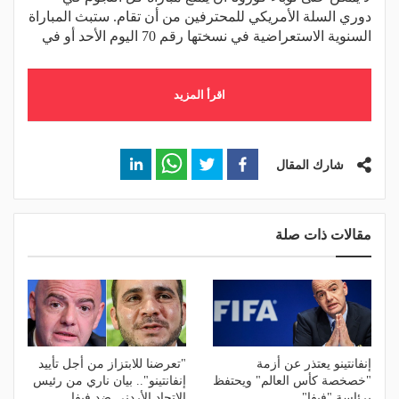
دوري السلة الأمريكي للمحترفين من أن تقام. ستبث المباراة
السنوية الاستعراضية في نسختها رقم 70 اليوم الأحد أو في
اقرأ المزيد
شارك المقال
مقالات ذات صلة
إنفانتينو يعتذر عن أزمة
"تعرضنا للابتزاز من أجل تأييد
"خصخصة كأس العالم" ويحتفظ
إنفانتينو".. بيان ناري من رئيس
برئاسة "فيفا"
الاتحاد الأردني ضد فيفا