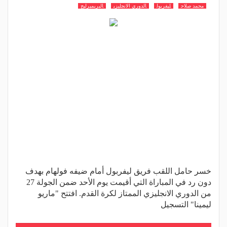
محمد صلاح
ليفربول
الدوري الانجليزي
البريميرليج
خسر حامل اللقب فريق ليفربول أمام ضيفه فولهام بهدف
دون رد في المباراة التي أقيمت يوم الأحد ضمن الجولة 27
من الدوري الانجليزي الممتاز لكرة القدم. افتتح "ماريو
ليمينا" التسجيل