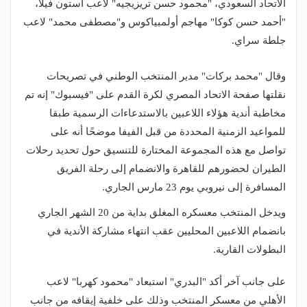
الاتحاد السعودي، "محمود حسن تريزيجيه" لاعب أستون فيلا،
"أحمد حسن كوكا" مهاجم أولمبياكوس و"مصطفى محمد" لاعب
جلطة سراي.
وقال "محمد بركات" مدير المنتخب الوطني في تصريحات
نقلتها صفحة الاتحاد المصري لكرة القدم على "فيسبوك" إنه تم
مخاطبة أندية هؤلاء اللاعبين بالاستدعاءات الرسمية طبقا
للمواعيد الزمنية المحددة من قبل الفيفا موضحًا أنه على
تواصل مع هذه المجموعة المختارة للتنسيق حول تحديد رحلات
الطيران لحضورهم للقاهرة والانضمام إلى رحلة الفريق
المسافرة إلى نيروبي يوم 23 مارس الجاري.
ويدخل المنتخب معسكره المغلق بداية من 20 الشهر الجاري
بانضمام اللاعبين المحليين عقب انتهاء مشاركة الأندية في
البطولات القارية.
على جانب آخر أكد "البدري" استبعاد "محمود كهربا" لاعب
الأهلي من معسكر المنتخب وذلك على خلفية إيقافه من جانب