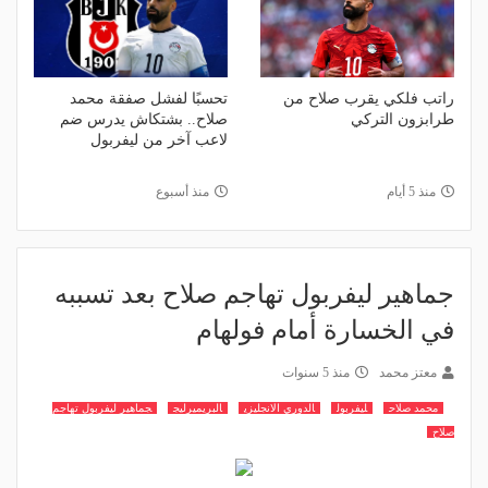
راتب فلكي يقرب صلاح من
تحسبًا لفشل صفقة محمد
طرابزون التركي
صلاح.. بشتكاش يدرس ضم
لاعب آخر من ليفربول
منذ 5 أيام
منذ أسبوع
جماهير ليفربول تهاجم صلاح بعد تسببه
في الخسارة أمام فولهام
معتز محمد
منذ 5 سنوات
محمد صلاح
ليفربول
الدوري الانجليزي
البريميرليج
جماهير ليفربول تهاجم
صلاح