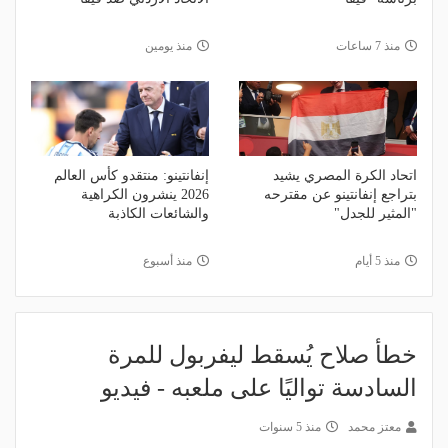
منذ 7 ساعات
منذ يومين
اتحاد الكرة المصري يشيد
إنفانتينو: منتقدو كأس العالم
بتراجع إنفانتينو عن مقترحه
2026 ينشرون الكراهية
"المثير للجدل"
والشائعات الكاذبة
منذ 5 أيام
منذ أسبوع
خطأ صلاح يُسقط ليفربول للمرة
السادسة تواليًا على ملعبه - فيديو
معتز محمد
منذ 5 سنوات