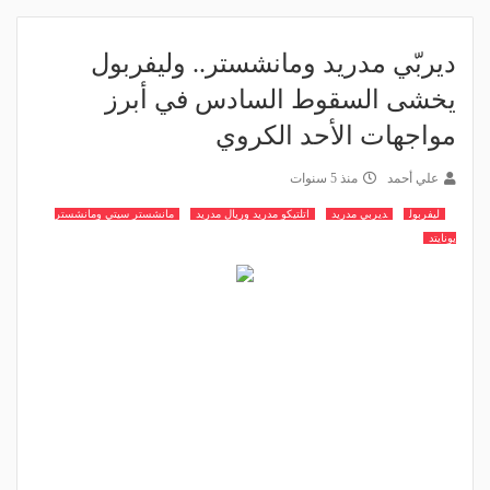
ديربّي مدريد ومانشستر.. وليفربول
يخشى السقوط السادس في أبرز
مواجهات الأحد الكروي
علي أحمد
منذ 5 سنوات
ليفربول
ديربي مدريد
اتلتيكو مدريد وريال مدريد
مانشستر سيتي ومانشستر
يونايتد