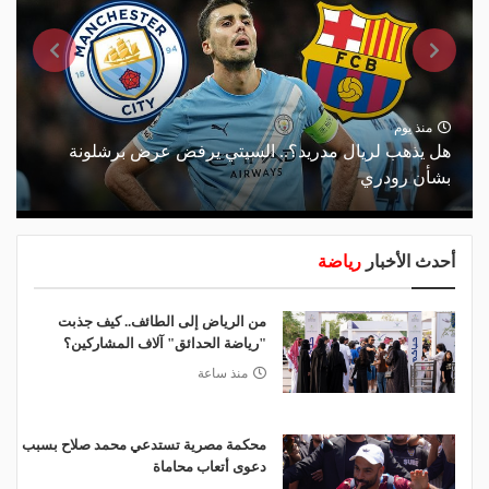
منذ يوم
هل يذهب لريال مدريد؟.. السيتي يرفض عرض برشلونة
بشأن رودري
أحدث الأخبار
رياضة
من الرياض إلى الطائف.. كيف جذبت
"رياضة الحدائق" آلاف المشاركين؟
منذ ساعة
محكمة مصرية تستدعي محمد صلاح بسبب
دعوى أتعاب محاماة