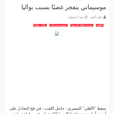
موسيماني ينفجر غضبًا بسبب بواليا
علي أحمد
منذ 5 سنوات
الاهلي
دوري ابطال افريقيا
بيتسو موسيماني
والتر بواليا
سقط "الأهلي" المصري - حامل اللقب - في فخ التعادل على
أرضه أمام ضيفه "فيتا كلوب" الكونغولي في مباراة تسابق