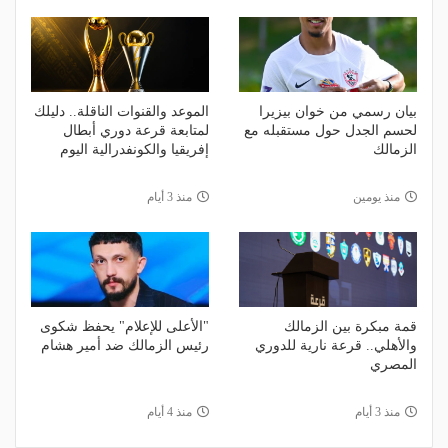
بيان رسمي من خوان بيزيرا
الموعد والقنوات الناقلة.. دليلك
لحسم الجدل حول مستقبله مع
لمتابعة قرعة دوري أبطال
الزمالك
إفريقيا والكونفدرالية اليوم
منذ يومين
منذ 3 أيام
قمة مبكرة بين الزمالك
"الأعلى للإعلام" يحفظ شكوى
والأهلي.. قرعة نارية للدوري
رئيس الزمالك ضد أمير هشام
المصري
منذ 3 أيام
منذ 4 أيام