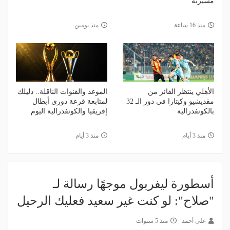
مسيرته
منذ 16 ساعة
منذ يومين
الأهلي ينتظر الفائز من
الموعد والقنوات الناقلة.. دليلك
مقديشيو وكيتارا في دور الـ 32
لمتابعة قرعة دوري أبطال
بالكونفدرالية
إفريقيا والكونفدرالية اليوم
منذ 3 أيام
منذ 3 أيام
أسطورة ليفربول موجهًا رسالة لـ
"صلاح": لو كنت غير سعيد فعليك الرحيل
علي أحمد
منذ 5 سنوات