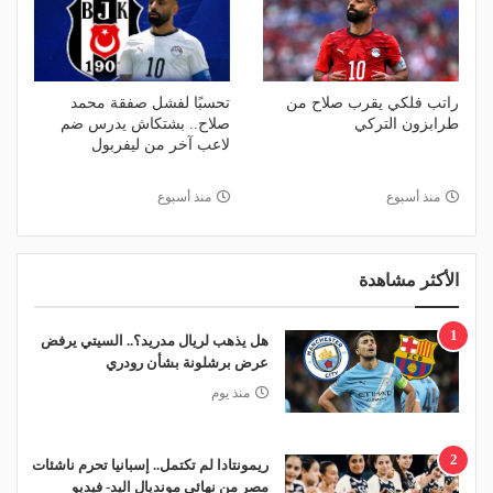
راتب فلكي يقرب صلاح من
تحسبًا لفشل صفقة محمد
طرابزون التركي
صلاح.. بشتكاش يدرس ضم
لاعب آخر من ليفربول
منذ أسبوع
منذ أسبوع
الأكثر مشاهدة
1
هل يذهب لريال مدريد؟.. السيتي يرفض
عرض برشلونة بشأن رودري
منذ يوم
2
ريمونتادا لم تكتمل.. إسبانيا تحرم ناشئات
مصر من نهائي مونديال اليد- فيديو