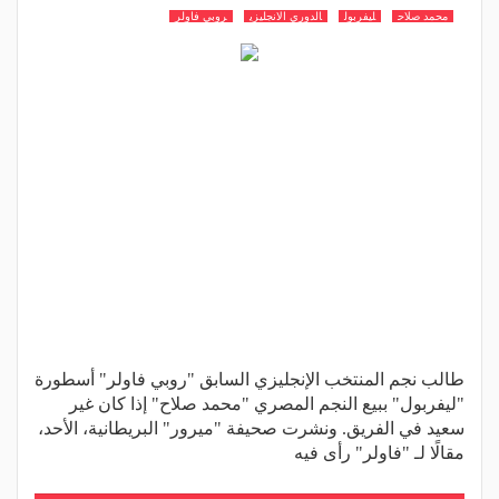
محمد صلاح
ليفربول
الدوري الانجليزي
روبي فاولر
طالب نجم المنتخب الإنجليزي السابق "روبي فاولر" أسطورة
"ليفربول" ببيع النجم المصري "محمد صلاح" إذا كان غير
سعيد في الفريق. ونشرت صحيفة "ميرور" البريطانية، الأحد،
مقالًا لـ "فاولر" رأى فيه