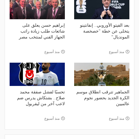
بعد الفيتو الأوروبي.. إنفانتينو
إبراهيم حسن يعلق على
يتخلى عن خطة "خصخصة
شائعات طلب زيادة راتب
المونديال"
الجهاز الفني لمنتخب مصر
منذ أسبوع
منذ أسبوع
الجماهير تترقب انطلاق موسم
تحسبًا لفشل صفقة محمد
الكرة الجديد بحضور نجوم
صلاح.. بشتكاش يدرس ضم
عالميين
لاعب آخر من ليفربول
منذ أسبوع
منذ أسبوع