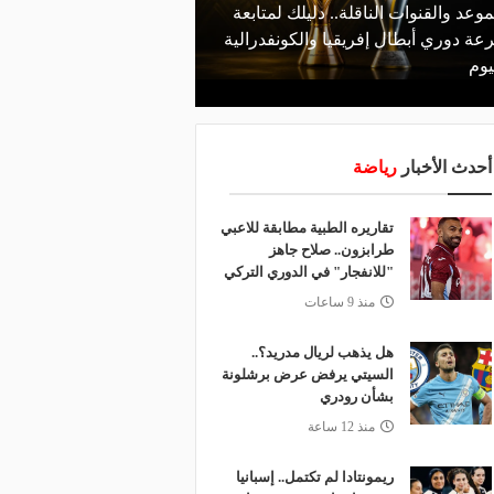
موعد والقنوات الناقلة.. دليلك لمتابعة
منذ يوم
عة دوري أبطال إفريقيا والكونفدرالية
الأهلي يعلن رسميًا رحيل
يوم
رمضان
أحدث الأخبار
رياضة
تقاريره الطبية مطابقة للاعبي
طرابزون.. صلاح جاهز
"للانفجار" في الدوري التركي
منذ 9 ساعات
هل يذهب لريال مدريد؟..
السيتي يرفض عرض برشلونة
بشأن رودري
منذ 12 ساعة
ريمونتادا لم تكتمل.. إسبانيا