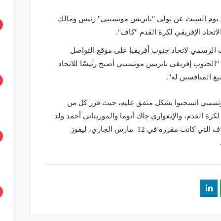
دم يوم السبت عن تولي "باتريس موتسيبي" رئيس ومالك
اتحاد الإفريقي لكرة القدم "كاف".
 الرسمي لاتحاد جنوب أفريقيا على موقع التواصل
 "الجنوب إفريقي باتريس موتسيبي أصبح رئيسًا للاتحاد
ع المنافسين له".
وتسيبي انسحبوا بشكل متفق عليه، حيث قرر كل من
رة القدم، والإيفواري جاك أنوما والموريتاني أحمد ولد
يحيى، انسحابهم من سباق انتخابات الكاف التي كانت مقررة في 12 مارس الجاري، ليفوز