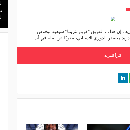
ال
منذ 12 ساعة
ما
 محمد علي بن
هل يذهب لريال مدريد؟.. السيتي يرفض
قر
عرض برشلونة بشأن رودري
ال
يد ، إن هداف الفريق "كريم بنزيما" سيعود ليخوض
​​مدريد متصدر الدوري الإسباني، معربًا عن أمله في أن
اقرأ المزيد