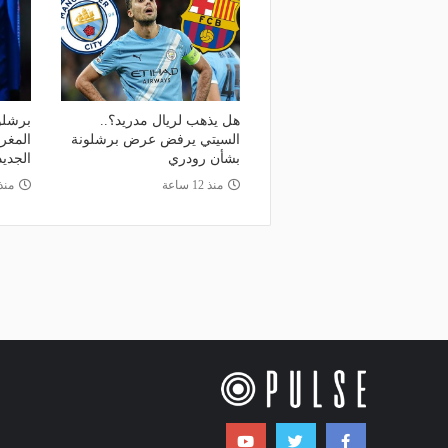
هل يذهب لريال مدريد؟..
برشلو
السيتي يرفض عرض برشلونة
المغر
بشأن رودري
الجديد
منذ 12 ساعة
منذ 21 س