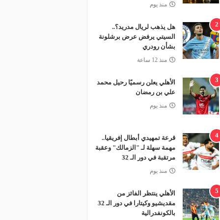
منذ يوم
2
هل يذهب لريال مدريد؟..
السيتي يرفض عرض برشلونة
بشأن رودري
منذ 12 ساعة
3
الأهلي يعلن رسميًا رحيل محمد
علي بن رمضان
منذ يوم
4
قرعة تمهيدي أبطال إفريقيا..
مهمة سهلة لـ "الزمالك" وعقبة
مرتقبة في دور الـ 32
منذ يوم
5
الأهلي ينتظر الفائز من
مقديشيو وكيتارا في دور الـ 32
بالكونفدرالية