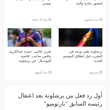
لحضور جنازة والده
ميسي
منذ ساعتين
منذ 13 ساعة
برشلونة يلغي وديته في
تقرير عالمي: حمزة عبدالكريم
المغرب قبل انطلاق الموسم
ينافس صاحب "قاضية
الجديد
المونديال" في برشلونة
منذ يوم
منذ أسبوع
أول رد فعل من برشلونة بعد اعتقال
رئيسه السابق "بارتوميو"