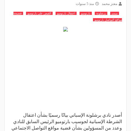
معتز محمد
منذ 5 سنوات
ميسي
برشلونة
بارتوميو
اعتقال بارتوميو
القبض على بارتوميو
فضيحة
مواقع التواصل بارتوميو
أصدر نادي برشلونة الإسباني بيانًا رسميًا بشأن اعتقال
الشرطة الإسبانية لجوسيب بارتوميو الرئيس السابق للنادي
وعدد من المسؤولين بشأن قضية مواقع التواصل الاجتماعي