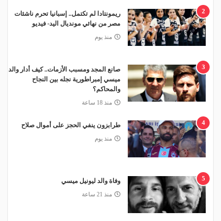
2
ريمونتادا لم تكتمل.. إسبانيا تحرم ناشئات
مصر من نهائي مونديال اليد- فيديو
منذ يوم
3
صانع المجد ومسبب الأزمات.. كيف أدار والد
ميسي إمبراطورية نجله بين النجاح
والمحاكم؟
منذ 18 ساعة
4
طرابزون ينفي الحجز على أموال صلاح
منذ يوم
5
وفاة والد ليونيل ميسي
منذ 21 ساعة