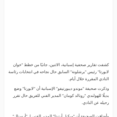
كشفت تقارير صحفية إسبانية، الاثنين، جانبًا من خطط "خوان
لابورتا" رئيس "برشلونة" السابق حال نجاحه في انتخابات رئاسة
النادي المقررة خلال أيام.
وذكرت صحيفة "موندو ديبورتيفو" الإسبانية أن "لابورتا" وضع
بديلًا للهولندي "رونالد كومان" المدير الفني للفريق حال تقرر
رحيله عن النادي.
وأضافت الصحيفة أن "ميكيل أرتيتا" المدير الفني لـ "أرسنال"