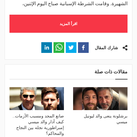
الشهيرة. وقامت الشرطة الإسبانية صباح اليوم الإثنين،
اقرأ المزيد
شارك المقال
مقالات ذات صلة
برشلونة ينعى والد ليونيل
صانع المجد ومسبب الأزمات..
ميسي
كيف أدار والد ميسي
إمبراطورية نجله بين النجاح
والمحاكم؟