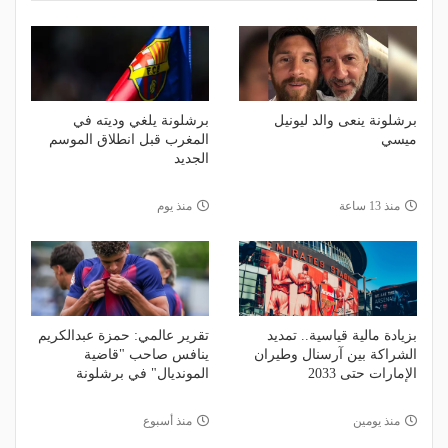
برشلونة ينعى والد ليونيل
برشلونة يلغي وديته في
ميسي
المغرب قبل انطلاق الموسم
الجديد
منذ 13 ساعة
منذ يوم
بزيادة مالية قياسية.. تمديد
تقرير عالمي: حمزة عبدالكريم
الشراكة بين آرسنال وطيران
ينافس صاحب "قاضية
الإمارات حتى 2033
المونديال" في برشلونة
منذ يومين
منذ أسبوع