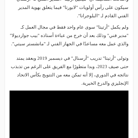
سيكون على رأس أولويات "لابورتا" فيما يتعلق بهوية المدير
الفني القادم لـ "البلوجرانا".
ولم يكمل "أرتيتا" سوى عام واحد فقط في مجال العمل كـ
"مدير فني" وذلك بعد أن خرج من عباءة أستاذه "بيب جوارديولا"
والذي عمل معه مساعدًا في الجهاز الفني لـ "مانشستر سيتي".
وتولى "أرتيتا" تدريب "أرسنال" في ديسمبر 2019 وبعقد يمتد
حتى صيف 2023، وبدا متطورًا مع الفريق على الرغم من تذبذب
نتائجه في الدوري، إلا أنه تمكن معه من التتويج بكأس الاتحاد
الإنجليزي والدرع الخيرية.