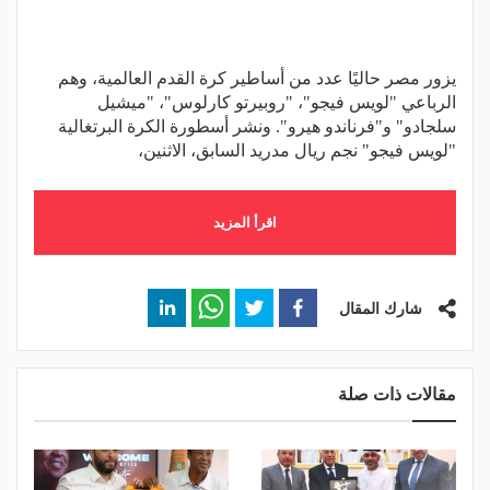
يزور مصر حاليًا عدد من أساطير كرة القدم العالمية، وهم
الرباعي "لويس فيجو"، "روبيرتو كارلوس"، "ميشيل
سلجادو" و"فرناندو هيرو". ونشر أسطورة الكرة البرتغالية
"لويس فيجو" نجم ريال مدريد السابق، الاثنين،
اقرأ المزيد
شارك المقال
مقالات ذات صلة