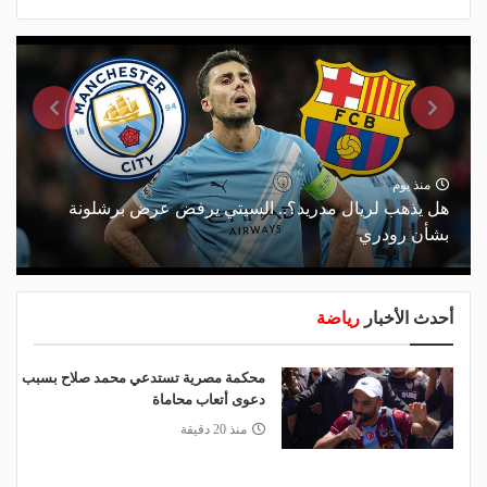
منذ يوم
هل يذهب لريال مدريد؟.. السيتي يرفض عرض برشلونة
بشأن رودري
أحدث الأخبار
رياضة
محكمة مصرية تستدعي محمد صلاح بسبب
دعوى أتعاب محاماة
منذ 20 دقيقة