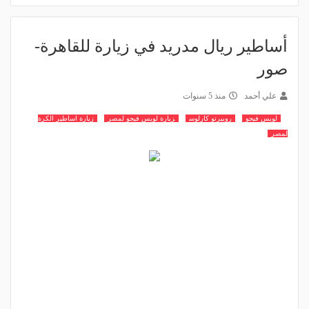
أساطير ريال مدريد في زيارة للقاهرة-
صور
علي أحمد
منذ 5 سنوات
لويس فيجو
روبيرتو كارلوس
زيارة لويس فيجو لمصر
زيارة اساطير الكرة
لمصر