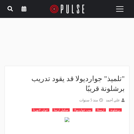
Toggle
navigation
"تلميذ" جوارديولا قد يقود تدريب
برشلونة قريبًا
علي أحمد
منذ 5 سنوات
برشلونة
ارسنال
بيب جوارديولا
ميكيل ارتيتا
خوان لابورتا