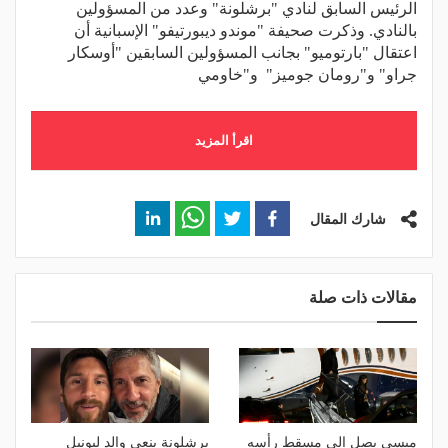
الرئيس السابق لنادي "برشلونة" وعدد من المسؤولين
بالنادي. وذكرت صحيفة "موندو ديبورتيفو" الإسبانية أن
اعتقال "بارتوميو" بجانب المسؤولين السابقين "أوسكار
جراو" و"رومان جوميز" و"خاومي
اقرأ المزيد
شارك المقال
مقالات ذات صلة
ميسي يصل إلى مسقط رأسه
برشلونة ينعى والد ليونيل