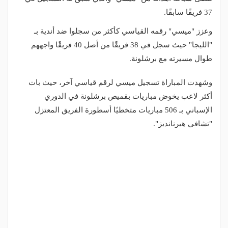
37 فريقًا سابقًا.
وعزز "ميسي" رقمه القياسي كأكثر من سجلوا ضد أندية بـ
"الليجا" حيث سجل في 38 فريقًا من أصل 40 فريقًا واجههم
طوال مسيرته مع برشلونة.
وشهدت المباراة تسجيل ميسي لرقم قياسي آخر، حيث بات
أكثر لاعب يخوض مباريات بقميص برشلونة في الدوري
الإسباني بـ 506 مباريات متخطيًا أسطورة الفريق المعتزل
"تشافي هيرنانديز".