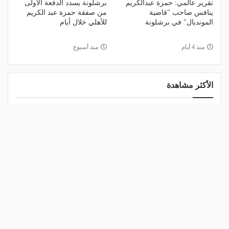
تقرير عالمي: حمزة عبدالكريم
برشلونة يسدد الدفعة الأولى
ينافس صاحب "قاضية
من صفقة حمزة عبد الكريم
المونديال" في برشلونة
للأهلي خلال أيام
منذ 4 أيام
منذ أسبوع
الأكثر مشاهدة
1
مالك نادي الخلود: صلاح انتقل للدوري
المناسب.. الدوري السعودي ليس مكانًا
لقضاء إجازة التقاعد
منذ 23 ساعة
2
مشاركة تاريخية و"أندية اندماج".. كل ما
تريد معرفته عن قرعة الدوري المصري
اليوم
منذ يوم
3
البورصة كلمة السر.. لماذا أعلن طرابزون