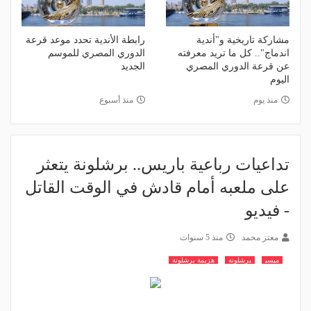
مشاركة تاريخية و"أندية
رابطة الأندية تحدد موعد قرعة
اندماج".. كل ما تريد معرفته
الدوري المصري للموسم
عن قرعة الدوري المصري
الجديد
اليوم
منذ يوم
منذ أسبوع
تداعيات رباعية باريس.. برشلونة يتعثر
على ملعبه أمام قادش في الوقت القاتل
- فيديو
معتز محمد
منذ 5 سنوات
ميسي
برشلونة
هزيمة برشلونة