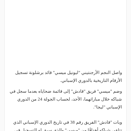
واصل النجم الأرجنتيني "ليونيل ميسي" قائد برشلونة تسجيل
الأرقام التاريخية بالدوري الإسباني.
وضم "ميسي" فريق "قادش" إلى قائمة ضحاياه بعدما سجل في
شباكه خلال مباراتهما، الأحد، لحساب الجولة 24 من الدوري
الإسباني "ليجا".
وبات "قادش" الفريق رقم 38 في تاريخ الدوري الإسباني الذي
تتلقى شباكه أهدافًا من "ميسي" والذي سبق له التسجيل في