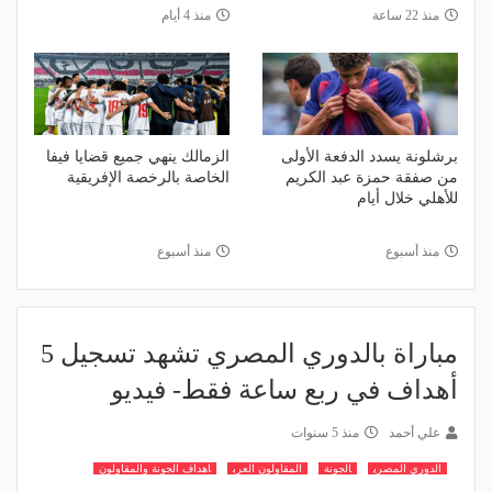
منذ 22 ساعة
منذ 4 أيام
برشلونة يسدد الدفعة الأولى
الزمالك ينهي جميع قضايا فيفا
من صفقة حمزة عبد الكريم
الخاصة بالرخصة الإفريقية
للأهلي خلال أيام
منذ أسبوع
منذ أسبوع
مباراة بالدوري المصري تشهد تسجيل 5
أهداف في ربع ساعة فقط- فيديو
علي أحمد
منذ 5 سنوات
الدوري المصري
الجونة
المقاولون العرب
اهداف الجونة والمقاولون