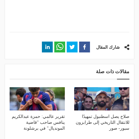
شارك المقال
مقالات ذات صلة
صلاح يصل اسطنبول تمهيدًا
تقرير عالمي: حمزة عبدالكريم
للانتقال التاريخي إلى طرابزون
ينافس صاحب "قاضية
سبور- صور
المونديال" في برشلونة