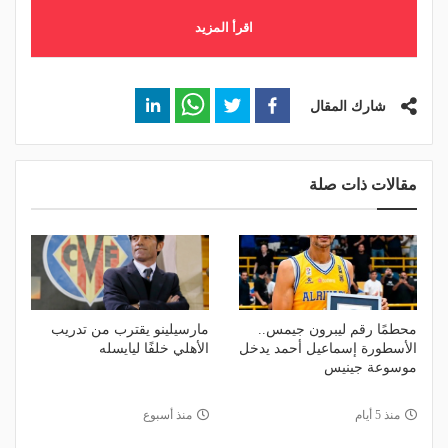
اقرأ المزيد
شارك المقال
مقالات ذات صلة
محطمًا رقم ليبرون جيمس..
مارسيلينو يقترب من تدريب
الأسطورة إسماعيل أحمد يدخل
الأهلي خلفًا ليايسله
موسوعة جينيس
منذ 5 أيام
منذ أسبوع