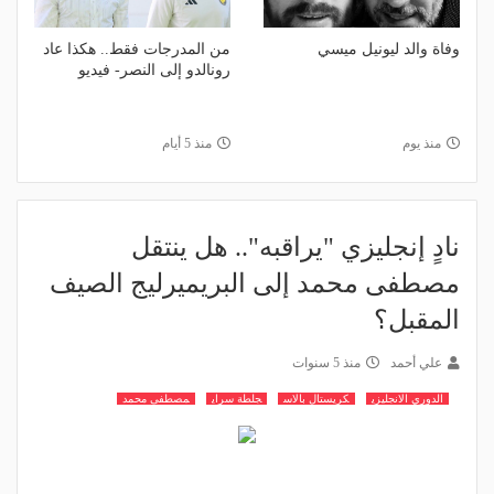
وفاة والد ليونيل ميسي
من المدرجات فقط.. هكذا عاد
رونالدو إلى النصر- فيديو
منذ يوم
منذ 5 أيام
نادٍ إنجليزي "يراقبه".. هل ينتقل
مصطفى محمد إلى البريميرليج الصيف
المقبل؟
علي أحمد
منذ 5 سنوات
الدوري الانجليزي
كريستال بالاس
جلطة سراي
مصطفى محمد