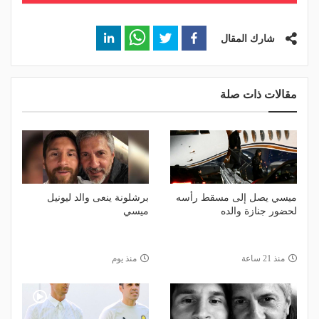
شارك المقال
مقالات ذات صلة
ميسي يصل إلى مسقط رأسه
برشلونة ينعى والد ليونيل
لحضور جنازة والده
ميسي
منذ 21 ساعة
منذ يوم