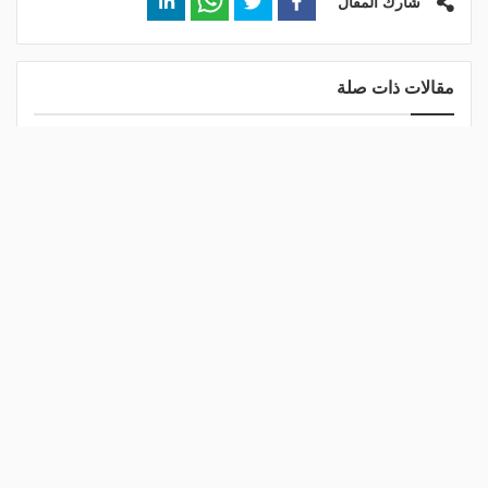
شارك المقال
مقالات ذات صلة
"الفرعون الرابع".. صلاح يكتب
رابطة الأندية المصرية: لا
فصلًا جديدًا من المجد على
تأجيلات للفرق المشاركة في
أرض طرابزون
البطولات الإفريقية
منذ 4 أيام
منذ 4 أيام
الدوري الإنجليزي يعتمد تجربة
الزمالك يشكو أمير هشام لـ