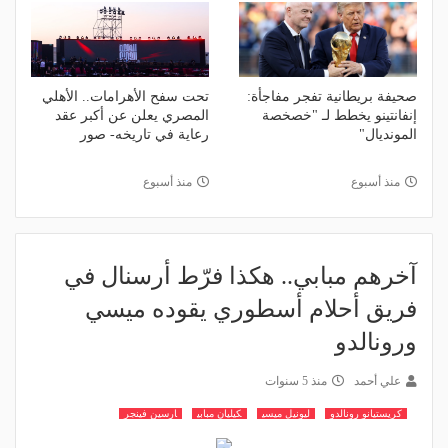
صحيفة بريطانية تفجر مفاجأة:
تحت سفح الأهرامات.. الأهلي
إنفانتينو يخطط لـ "خصخصة
المصري يعلن عن أكبر عقد
المونديال"
رعاية في تاريخه- صور
منذ أسبوع
منذ أسبوع
آخرهم مبابي.. هكذا فرّط أرسنال في
فريق أحلام أسطوري يقوده ميسي
ورونالدو
علي أحمد
منذ 5 سنوات
كريستيانو رونالدو
ليونيل ميسي
كيليان مبابي
ارسين فينجر