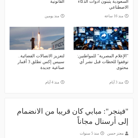
السعودية يتبنون أدوات الذكاء
القانونية
الاصطناعي
منذ 16 ساعة
منذ يومين
"الإعلام المصرية" للمواطنين:
لتعزيز الاتصالات الفضائية..
توقفوا للحظات قبل نشر أي
سبيس إكس تطلق 3 أقمار
محتوى
صناعية جديدة
منذ 3 أيام
منذ 4 أيام
"فينجر": مبابي كان قريبا من الانضمام
إلى أرسنال مجاناً
معتز حسن
منذ 5 سنوات