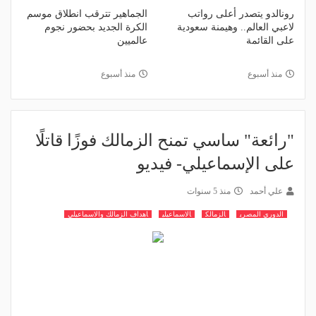
رونالدو يتصدر أعلى رواتب
الجماهير تترقب انطلاق موسم
لاعبي العالم.. وهيمنة سعودية
الكرة الجديد بحضور نجوم
على القائمة
عالميين
منذ أسبوع
منذ أسبوع
"رائعة" ساسي تمنح الزمالك فوزًا قاتلًا
على الإسماعيلي- فيديو
علي أحمد
منذ 5 سنوات
الدوري المصري
الزمالك
الاسماعيلي
اهداف الزمالك والاسماعيلي