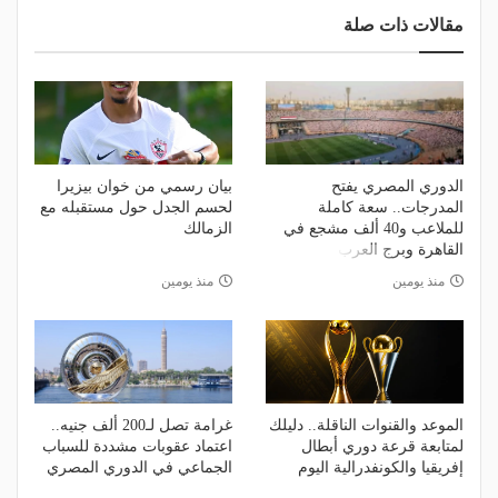
مقالات ذات صلة
الدوري المصري يفتح
بيان رسمي من خوان بيزيرا
المدرجات.. سعة كاملة
لحسم الجدل حول مستقبله مع
للملاعب و40 ألف مشجع في
الزمالك
القاهرة وبرج العرب
منذ يومين
منذ يومين
الموعد والقنوات الناقلة.. دليلك
غرامة تصل لـ200 ألف جنيه..
لمتابعة قرعة دوري أبطال
اعتماد عقوبات مشددة للسباب
إفريقيا والكونفدرالية اليوم
الجماعي في الدوري المصري