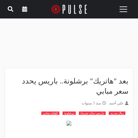
Toggle
navigation
بعد "هاتريك" برشلونة.. باريس يحدد
سعر مبابي
علي أحمد
منذ 5 سنوات
ريال مدريد
باريس سان جيرمان
برشلونة
كيليان مبابي