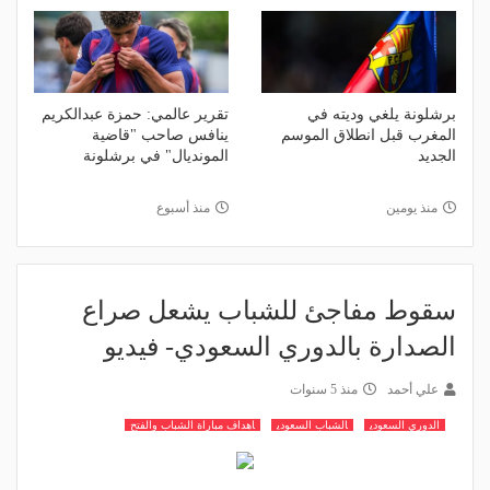
برشلونة يلغي وديته في
تقرير عالمي: حمزة عبدالكريم
المغرب قبل انطلاق الموسم
ينافس صاحب "قاضية
الجديد
المونديال" في برشلونة
منذ يومين
منذ أسبوع
سقوط مفاجئ للشباب يشعل صراع
الصدارة بالدوري السعودي- فيديو
علي أحمد
منذ 5 سنوات
الدوري السعودي
الشباب السعودي
اهداف مباراة الشباب والفتح