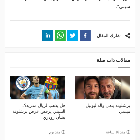
سيتي".
شارك المقال
مقالات ذات صلة
برشلونة ينعى والد ليونيل
هل يذهب لريال مدريد؟..
ميسي
السيتي يرفض عرض برشلونة
بشأن رودري
منذ 16 ساعة
منذ يوم