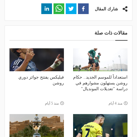
شارك المقال
مقالات ذات صلة
استعداداً للموسم الجديد.. حكام
فيليكس يفتتح جوائز دوري
روشن يستهلون مشوارهم في
روشن
دراسة "تعديلات المونديال"
منذ 4 أيام
منذ 5 أيام