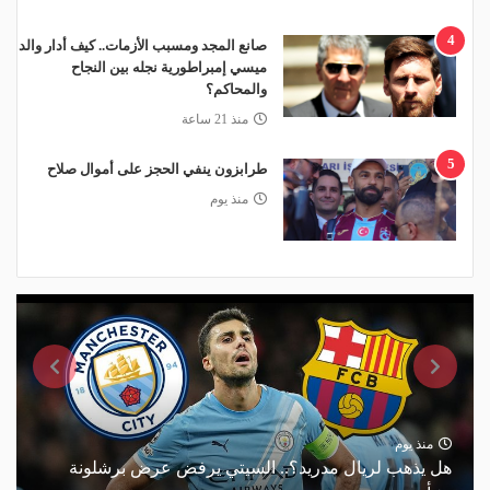
4
صانع المجد ومسبب الأزمات.. كيف أدار والد
ميسي إمبراطورية نجله بين النجاح
والمحاكم؟
منذ 21 ساعة
5
طرابزون ينفي الحجز على أموال صلاح
منذ يوم
منذ يوم
هل يذهب لريال مدريد؟.. السيتي يرفض عرض برشلونة