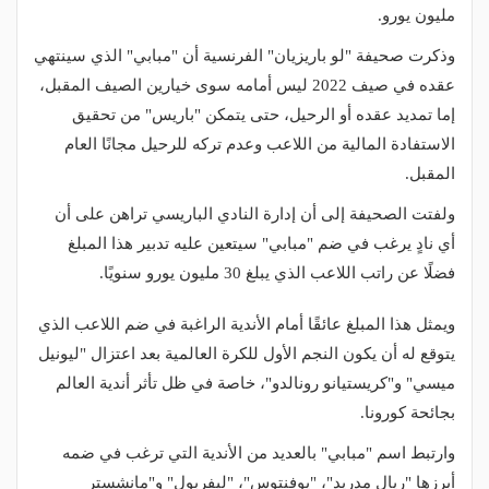
مليون يورو.
وذكرت صحيفة "لو باريزيان" الفرنسية أن "مبابي" الذي سينتهي
عقده في صيف 2022 ليس أمامه سوى خيارين الصيف المقبل،
إما تمديد عقده أو الرحيل، حتى يتمكن "باريس" من تحقيق
الاستفادة المالية من اللاعب وعدم تركه للرحيل مجانًا العام
المقبل.
ولفتت الصحيفة إلى أن إدارة النادي الباريسي تراهن على أن
أي نادٍ يرغب في ضم "مبابي" سيتعين عليه تدبير هذا المبلغ
فضلًا عن راتب اللاعب الذي يبلغ 30 مليون يورو سنويًا.
ويمثل هذا المبلغ عائقًا أمام الأندية الراغبة في ضم اللاعب الذي
يتوقع له أن يكون النجم الأول للكرة العالمية بعد اعتزال "ليونيل
ميسي" و"كريستيانو رونالدو"، خاصة في ظل تأثر أندية العالم
بجائحة كورونا.
وارتبط اسم "مبابي" بالعديد من الأندية التي ترغب في ضمه
أبرزها "ريال مدريد"، "يوفنتوس"، "ليفربول" و"مانشستر