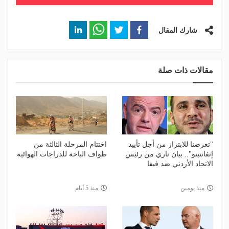
شارك المقال
مقالات ذات صلة
"تعرضنا للابتزاز من أجل تأييد
اختتام المرحلة الثالثة من
إنفانتينو".. بيان ناري من رئيس
طواف الباحة للدراجات الهوائية
الاتحاد الأردني ضد فيفا
منذ يومين
منذ 5 أيام