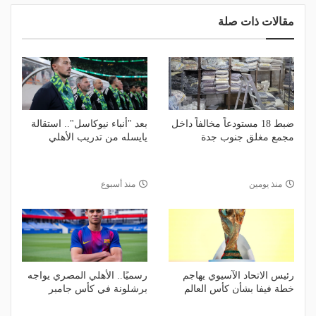
مقالات ذات صلة
ضبط 18 مستودعاً مخالفاً داخل
بعد "أنباء نيوكاسل".. استقالة
مجمع مغلق جنوب جدة
يايسله من تدريب الأهلي
منذ يومين
منذ أسبوع
رئيس الاتحاد الآسيوي يهاجم
رسميًا.. الأهلي المصري يواجه
خطة فيفا بشأن كأس العالم
برشلونة في كأس جامبر