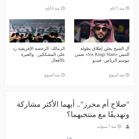
منذ 5 أيام
منذ 6 أيام
آل الشيخ يعلن إطلاق بطولة
الزمالك: الرخصة الإفريقية رد
التنس «Six Kings Slam» ضمن
على المشككين.. والعبرة
موسم الرياض- فيديو
بالأفعال
منذ أسبوع
منذ أسبوع
"صلاح أم محرز".. أيهما الأكثر مشاركة
وتهديفًا مع منتخبهما؟
منذ 7 سنوات