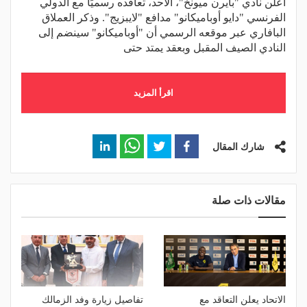
أعلن نادي "بايرن ميونخ"، الأحد، تعاقده رسميًا مع الدولي
الفرنسي "دايو أوباميكانو" مدافع "لايبزيج". وذكر العملاق
البافاري عبر موقعه الرسمي أن "أوباميكانو" سينضم إلى
النادي الصيف المقبل وبعقد يمتد حتى
اقرأ المزيد
شارك المقال
مقالات ذات صلة
الاتحاد يعلن التعاقد مع
تفاصيل زيارة وفد الزمالك