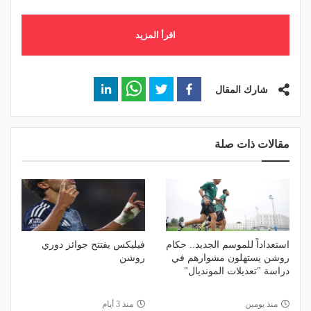
اقرأ المزيد
شارك المقال
مقالات ذات صلة
استعداداً للموسم الجديد.. حكام
فيليكس يفتتح جوائز دوري
روشن يستهلون مشوارهم في
روشن
دراسة "تعديلات المونديال"
منذ يومين
منذ 3 أيام