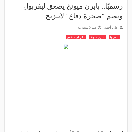
رسميًا.. بايرن ميونخ يصعق ليفربول
ويضم "صخرة دفاع" لايبزيج
علي أحمد
منذ 5 سنوات
ليفربول
بايرن ميونخ
دايو اوباميكانو