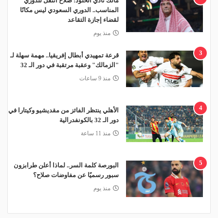
مالك نادي الخلود: صلاح انتقل للدوري
المناسب.. الدوري السعودي ليس مكانًا
لقضاء إجازة التقاعد
منذ يوم
3
قرعة تمهيدي أبطال إفريقيا.. مهمة سهلة لـ
"الزمالك" وعقبة مرتقبة في دور الـ 32
منذ 9 ساعات
4
الأهلي ينتظر الفائز من مقديشيو وكيتارا في
دور الـ 32 بالكونفدرالية
منذ 11 ساعة
5
البورصة كلمة السر.. لماذا أعلن طرابزون
سبور رسميًا عن مفاوضات صلاح؟
منذ يوم