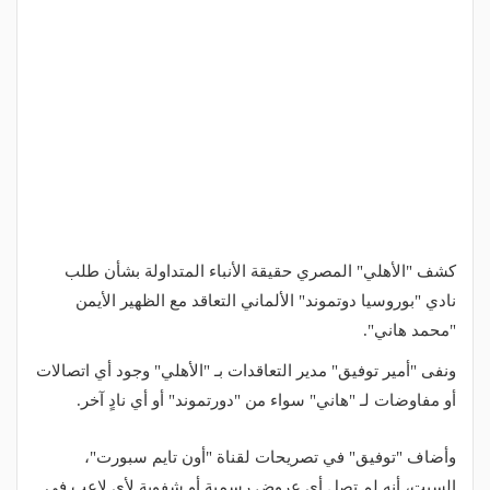
كشف "الأهلي" المصري حقيقة الأنباء المتداولة بشأن طلب
نادي "بوروسيا دوتموند" الألماني التعاقد مع الظهير الأيمن
"محمد هاني".
ونفى "أمير توفيق" مدير التعاقدات بـ "الأهلي" وجود أي اتصالات
أو مفاوضات لـ "هاني" سواء من "دورتموند" أو أي نادٍ آخر.
وأضاف "توفيق" في تصريحات لقناة "أون تايم سبورت"،
السبت، أنه لم تصل أي عروض رسمية أو شفوية لأي لاعب في