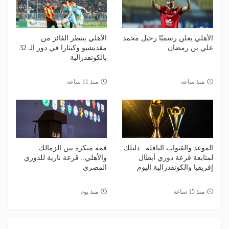
الأهلي يعلن رسميًا رحيل محمد
الأهلي ينتظر الفائز من
علي بن رمضان
مقديشيو وكيتارا في دور الـ 32
بالكونفدرالية
منذ ساعة
منذ 11 ساعة
الموعد والقنوات الناقلة.. دليلك
قمة مبكرة بين الزمالك
لمتابعة قرعة دوري أبطال
والأهلي.. قرعة نارية للدوري
إفريقيا والكونفدرالية اليوم
المصري
منذ 15 ساعة
منذ يوم