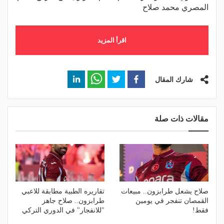
المصري محمد صلاح
اقرأ المزيد
شارك المقال
مقالات ذات صلة
صلاح يشعل طرابزون.. مبيعات
تقاريره الطبية مطابقة للاعبي
القمصان تنفجر في يومين
طرابزون.. صلاح جاهز
فقط!
"للانفجار" في الدوري التركي