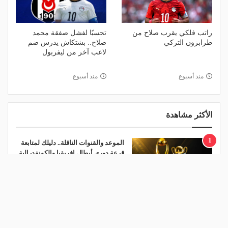
راتب فلكي يقرب صلاح من
تحسبًا لفشل صفقة محمد
طرابزون التركي
صلاح.. بشتكاش يدرس ضم
لاعب آخر من ليفربول
منذ أسبوع
منذ أسبوع
الأكثر مشاهدة
1
الموعد والقنوات الناقلة.. دليلك لمتابعة
قرعة دوري أبطال إفريقيا والكونفدرالية
اليوم
منذ يومين
2
هل يذهب لريال مدريد؟.. السيتي يرفض
عرض برشلونة بشأن رودري
منذ يوم