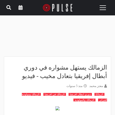
Toggle
navigation
الزمالك يستهل مشواره في دوري
أبطال إفريقيا بتعادل مخيب - فيديو
معتز محمد
منذ 5 سنوات
الزمالك
دوري ابطال افريقيا
الزمالك في افريقيا
الزمالك ومولودية
الجزائر
الزمالك والمولودية