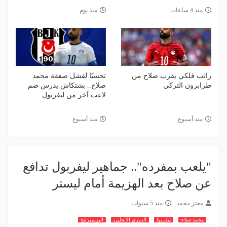
منذ 4 ساعات
منذ يوم
راتب فلكي يقرب صلاح من
تحسبًا لفشل صفقة محمد
طرابزون التركي
صلاح.. بشتكاش يدرس ضم
لاعب آخر من ليفربول
منذ أسبوع
منذ أسبوع
"يلعب بمفرده".. جماهير ليفربول تدافع
عن صلاح بعد الهزيمة أمام ليستر
معتز محمد
منذ 5 سنوات
محمد صلاح
ليفربول
الدوري الانجليزي
البريميرليج