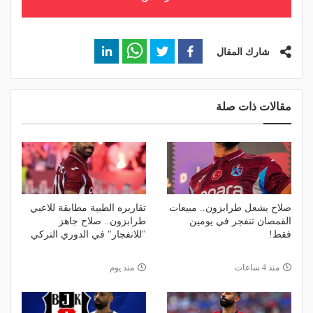
شارك المقال
مقالات ذات صلة
صلاح يشعل طرابزون.. مبيعات
تقاريره الطبية مطابقة للاعبي
القمصان تنفجر في يومين
طرابزون.. صلاح جاهز
فقط!
"للانفجار" في الدوري التركي
منذ 4 ساعات
منذ يوم