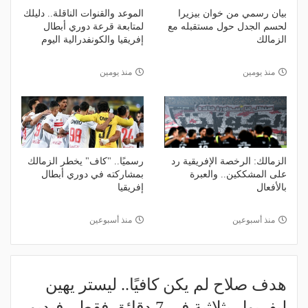
بيان رسمي من خوان بيزيرا
الموعد والقنوات الناقلة.. دليلك
لحسم الجدل حول مستقبله مع
لمتابعة قرعة دوري أبطال
الزمالك
إفريقيا والكونفدرالية اليوم
منذ يومين
منذ يومين
الزمالك: الرخصة الإفريقية رد
رسميًا.. "كاف" يخطر الزمالك
على المشككين.. والعبرة
بمشاركته في دوري أبطال
بالأفعال
إفريقيا
منذ أسبوعين
منذ أسبوعين
هدف صلاح لم يكن كافيًا.. ليستر يهين
ليفربول بثلاثية في 7 دقائق فقط - فيديو