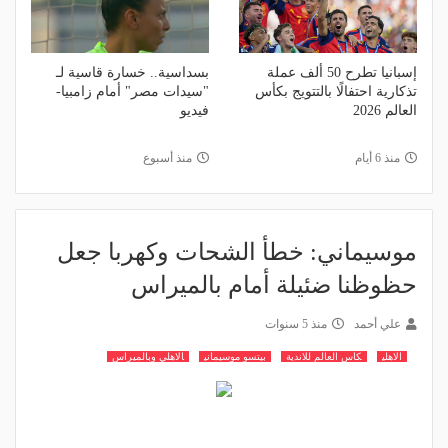
إسبانيا تطرح 50 ألف عملة
بسداسية.. خسارة قاسية لـ
تذكارية احتفالًا بالتتويج بكأس
"سيدات مصر" أمام زامبيا-
العالم 2026
فيديو
منذ 6 أيام
منذ أسبوع
موسيماني: خطأ الشحات وكهربا جعل
حظوظنا ضئيلة أمام بالميراس
علي أحمد
منذ 5 سنوات
الاهلي
كاس العالم للاندية
بيتسو موسيماني
الاهلي وبالميراس