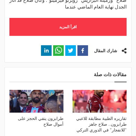
صلاح" وزميله البرازيلي "روبرتو فيرمينو". وكان صلاح قد أثار
الجدل نهاية العام الماضي عندما
اقرأ المزيد
شارك المقال
مقالات ذات صلة
تقاريره الطبية مطابقة للاعبي
طرابزون ينفي الحجز على
طرابزون.. صلاح جاهز
أموال صلاح
"للانفجار" في الدوري التركي