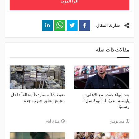
اقرأ المزيد
شارك المقال
مقالات ذات صلة
بعد إنهاء عقده مع الأهلي..
ضبط 18 مستودعاً مخالفاً داخل
يايسله مدربًا لـ "نيوكاسل"
مجمع مغلق جنوب جدة
رسميًا
منذ يومين
منذ 3 أيام