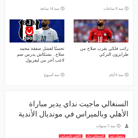
منذ 8 ساعات
منذ 14 ساعة
راتب فلكي يقرب صلاح من
تحسبًا لفشل صفقة محمد
طرابزون التركي
صلاح.. بشتكاش يدرس ضم
لاعب آخر من ليفربول
منذ 6 أيام
منذ أسبوع
السنغالي ماجيت نداي يدير مباراة
الأهلي وبالميراس في مونديال الأندية
منذ 5 سنوات
رضوان جيد
السنغالي نداي
الأهلي بالميراس