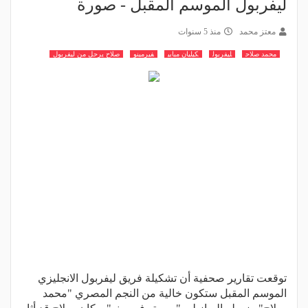
ليفربول الموسم المقبل - صورة
معتز محمد
منذ 5 سنوات
محمد صلاح
ليفربول
كيليان مبابي
فيرمينو
صلاح يرحل من ليفربول
توقعت تقارير صحفية أن تشكيلة فريق ليفربول الانجليزي
الموسم المقبل ستكون خالية من النجم المصري "محمد