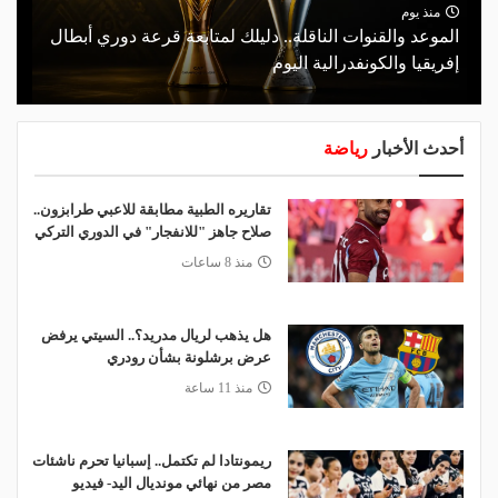
منذ يوم
الموعد والقنوات الناقلة.. دليلك لمتابعة قرعة دوري أبطال
إفريقيا والكونفدرالية اليوم
أحدث الأخبار
رياضة
تقاريره الطبية مطابقة للاعبي طرابزون..
صلاح جاهز "للانفجار" في الدوري التركي
منذ 8 ساعات
هل يذهب لريال مدريد؟.. السيتي يرفض
عرض برشلونة بشأن رودري
منذ 11 ساعة
ريمونتادا لم تكتمل.. إسبانيا تحرم ناشئات
مصر من نهائي مونديال اليد- فيديو