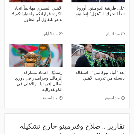
على طريقة الدومينو.. أوروبا
الأهلي المصري مهاجماً اتحاد
تبدأ التحرك لـ "عزل" إنفانتينو
الكرة: قراراتكم واختياراتكم لا
تدعو للتفاؤل أو التعاون
منذ 4 أيام
منذ 5 أيام
بعد "أنباء نيوكاسل".. استقالة
رسميًا.. اعتماد مشاركة
يايسله من تدريب الأهلي
الزمالك وبيراميدز في دوري
أبطال إفريقيا.. والأهلي في
الكونفدرالية
منذ أسبوع
منذ أسبوع
تقارير .. صلاح وفيرمينو خارج تشكيلة