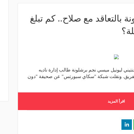
بالتعاقد مع صلاح.. كم تبلغ
لة؟
تيني ليونيل ميسي نجم برشلونة طالب إدارة ناديه
يم صفوف الفريق. ونقلت شبكة "سكاي سبورتس" عن صحيفة "دون
اقرأ المزيد