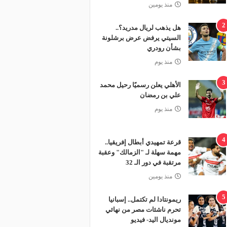
منذ يومين
2
هل يذهب لريال مدريد؟..
السيتي يرفض عرض برشلونة
بشأن رودري
منذ يوم
3
الأهلي يعلن رسميًا رحيل محمد
علي بن رمضان
منذ يوم
4
قرعة تمهيدي أبطال إفريقيا..
مهمة سهلة لـ "الزمالك" وعقبة
مرتقبة في دور الـ 32
منذ يومين
5
ريمونتادا لم تكتمل.. إسبانيا
تحرم ناشئات مصر من نهائي
مونديال اليد- فيديو