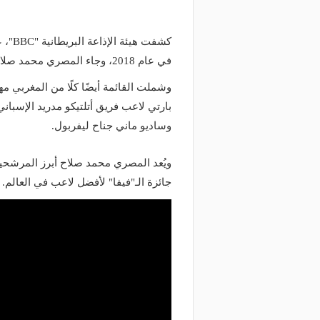
كشفت 
في عام 2018، وجاء المصري محمد صلاح لاعب فريق ليفربول الإنجليزي على رأس القائمة.
وشملت القائمة أيضًا كلًا من المغربي 
بارتي لاعب فريق أتلتيكو مدريد الإسباني،
وساديو ماني جناح ليفربول.
ويُعد المصري محمد صلاح أبرز المرشحين ل
جائزة الـ"فيفا" لأفضل لاعب في العالم.