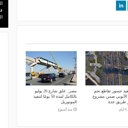
ال
منذ يوم
 محمد علي بن
هل يذهب لريال مدريد؟.. السيتي يرفض
قر
عرض برشلونة بشأن رودري
ال
نفيذ جسور تقاطع نجم
مصر.. غلق شارع 26 يوليو
 الأيوبي ضمن مشروع
بالكامل لمدة 50 يومًا لتنفيذ
 طريق جدة
المونوريل
ام
منذ أسبوع