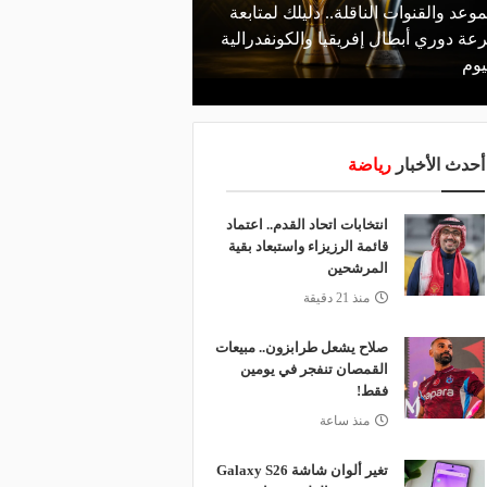
موعد والقنوات الناقلة.. دليلك لمتابعة
منذ يوم
عة دوري أبطال إفريقيا والكونفدرالية
الأهلي يعلن رسميًا رحيل
يوم
رمضان
أحدث الأخبار
رياضة
انتخابات اتحاد القدم.. اعتماد
قائمة الرزيزاء واستبعاد بقية
المرشحين
منذ 21 دقيقة
صلاح يشعل طرابزون.. مبيعات
القمصان تنفجر في يومين
فقط!
منذ ساعة
تغير ألوان شاشة Galaxy S26