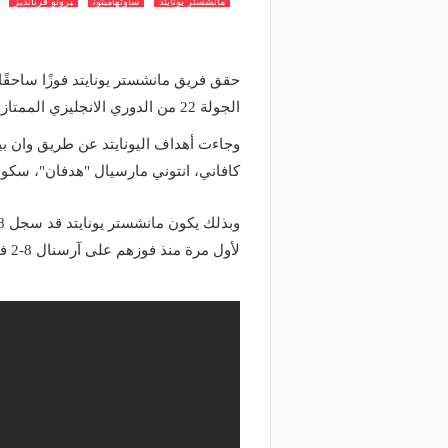
مانشستر يونايتد
ساوثهامبتون
برونو فرنانديز
الجولة 22 من الدوري الانجليزي الممتاز لكرة القدم.
وجاءت أهداف اليونايتد عن طريق وان 
كافاني، انتوني مارسيال "هدفان"، سكوت
لأول مرة منذ فوزهم على آرسنال 8-2 في أغسطس عام 2011.