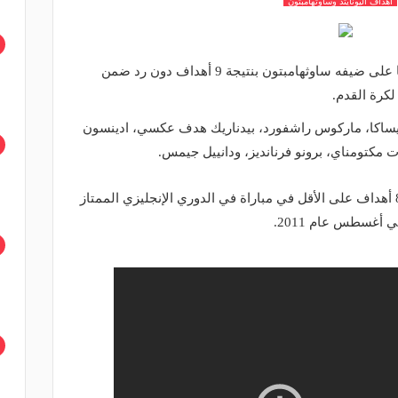
اهداف اليونايتد وساوثهامبتون
حقق فريق مانشستر يونايتد فوزًا ساحقًا على ضيفه ساوثهامبتون بنتيجة 9 أهداف دون رد ضمن
بيساكا، ماركوس راشفورد، بيدناريك هدف عكسي، ادينسون
 مكتومناي، برونو فرنانديز، ودانييل جيمس.
وبذلك يكون مانشستر يونايتد قد سجل 8 أهداف على الأقل في مباراة في الدوري الإنجليزي الممتاز