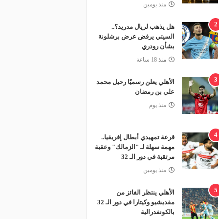
منذ يومين
2
هل يذهب لريال مدريد؟..
السيتي يرفض عرض برشلونة
بشأن رودري
منذ 18 ساعة
3
الأهلي يعلن رسميًا رحيل محمد
علي بن رمضان
منذ يوم
4
قرعة تمهيدي أبطال إفريقيا..
مهمة سهلة لـ "الزمالك" وعقبة
مرتقبة في دور الـ 32
منذ يومين
5
الأهلي ينتظر الفائز من
مقديشيو وكيتارا في دور الـ 32
بالكونفدرالية