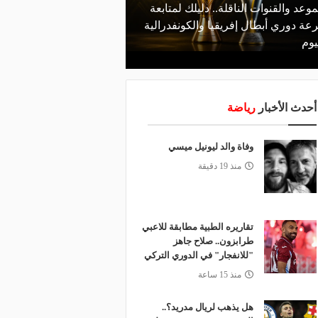
موعد والقنوات الناقلة.. دليلك لمتابعة
منذ يوم
عة دوري أبطال إفريقيا والكونفدرالية
الأهلي يعلن رسميًا رحيل
يوم
رمضان
أحدث الأخبار
رياضة
وفاة والد ليونيل ميسي
منذ 19 دقيقة
تقاريره الطبية مطابقة للاعبي
طرابزون.. صلاح جاهز
"للانفجار" في الدوري التركي
منذ 15 ساعة
هل يذهب لريال مدريد؟..