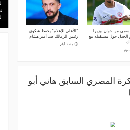
ال
منذ 18 ساعة
 محمد علي بن
هل يذهب لريال مدريد؟.. السيتي يرفض
قر
عرض برشلونة بشأن رودري
ال
رسمي من خوان بيزيرا
"الأعلى للإعلام" يحفظ شكوى
الجدل حول مستقبله مع
رئيس الزمالك ضد أمير هشام
لك
منذ 3 أيام
 يوم
كرة المصري السابق هاني أبو