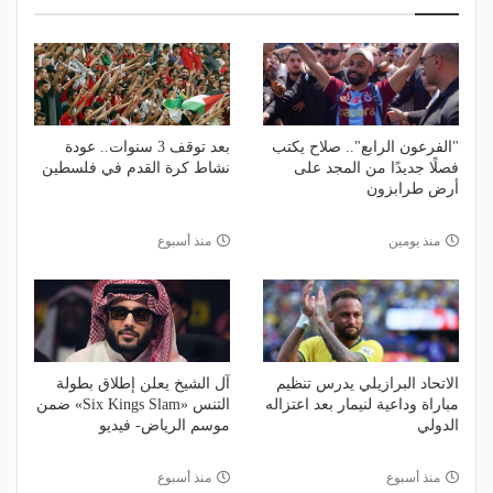
"الفرعون الرابع".. صلاح يكتب
بعد توقف 3 سنوات.. عودة
فصلًا جديدًا من المجد على
نشاط كرة القدم في فلسطين
أرض طرابزون
منذ يومين
منذ أسبوع
الاتحاد البرازيلي يدرس تنظيم
آل الشيخ يعلن إطلاق بطولة
مباراة وداعية لنيمار بعد اعتزاله
التنس «Six Kings Slam» ضمن
الدولي
موسم الرياض- فيديو
منذ أسبوع
منذ أسبوع