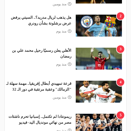
منذ يومين
2
هل يذهب لريال مدريد؟.. السيتي يرفض
عرض برشلونة بشأن رودري
منذ يوم
3
الأهلي يعلن رسميًا رحيل محمد علي بن
رمضان
منذ يوم
4
قرعة تمهيدي أبطال إفريقيا.. مهمة سهلة لـ
"الزمالك" وعقبة مرتقبة في دور الـ 32
منذ يومين
5
ريمونتادا لم تكتمل.. إسبانيا تحرم ناشئات
مصر من نهائي مونديال اليد- فيديو
منذ يوم