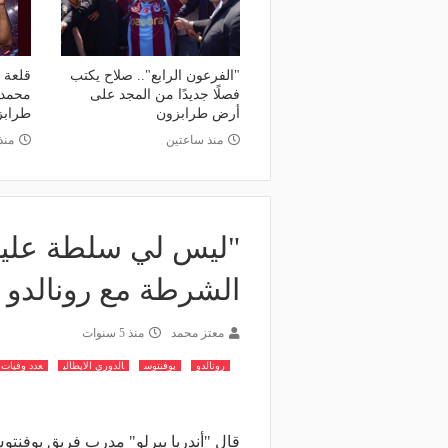
منذ 15 ساعة
منذ 17 ساعة
لك نادي الخلود: صلاح انتقل للدوري
البورصة كلمة السر.. لماذا
مناسب.. الدوري السعودي ليس مكانًا
طرابزون سبور رسميًا ع
"الفرعون الرابع".. صلاح يكتب
قلعة ا
ضاء إجازة التقاعد
صلاح؟
فصلًا جديدًا من المجد على
محمد 
أرض طرابزون
طرابز
منذ ساعتين
منذ 4 سا
"ليس لي سلطة عليه"
الشرطة مع رونالدو 
معتز محمد
منذ 5 سنوات
رونالدو
يوفنتوس
الدوري الايطالي
عدد وفيات ك
قال "أندريا بيرلو" مدرب فريق يوفنتو