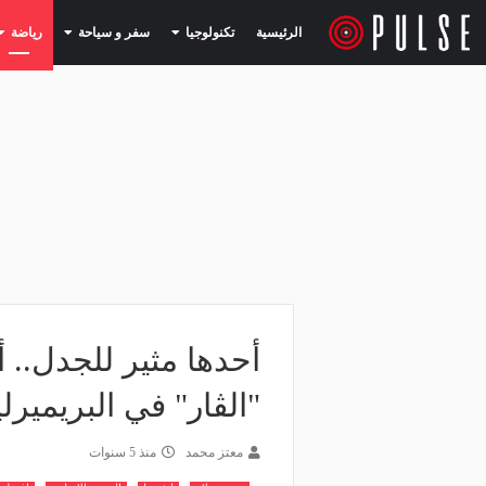
(current)
(current)
الرئيسية
تكنولوجيا
سفر و سياحة
رياضة
أحدها مثير للجدل.. أ
"الڤار" في البريميرل
معتز محمد
منذ 5 سنوات