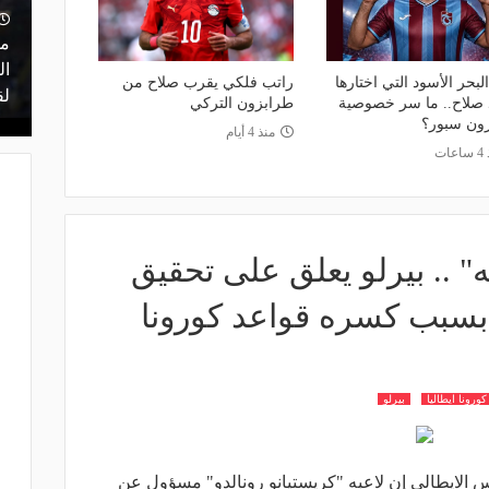
منذ 16 ساعة
 أعلن
مشاركة تاريخية و"أندية اندماج".. كل ما
ما
ن مفاوضات
تريد معرفته عن قرعة الدوري المصري
ال
لبحر الأسود التي اختارها
راتب فلكي يقرب صلاح من
اليوم
لق
صلاح.. ما سر خصوصية
طرابزون التركي
ون سبور؟
منذ 4 أيام
عات
 .. بيرلو يعلق على تحقيق
بسبب كسره قواعد كورونا
ورونا ايطاليا
بيرلو
س الايطالي إن لاعبه "كريستيانو رونالدو" مسؤول عن