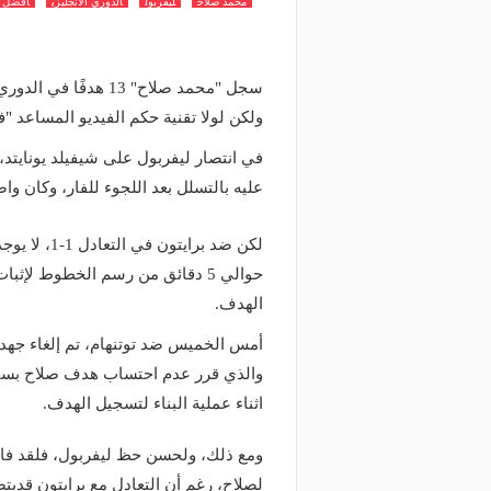
محمد صلاح
ليفربول
الدوري الانجليزي
افضل ا
سجل "محمد صلاح" 13 ه
ولكن لولا تقنية حكم الفيديو المساعد "فا
في انتصار ليفربول على شيفيلد يونايتد
عليه بالتسلل بعد اللجوء للفار، وكان واضح
لكن ضد براي
حوالي 5 دقائق من رسم الخطوط لإث
الهدف.
أمس الخميس ضد توتنهام، تم إلغاء جهد 
والذي قرر عدم احتساب هدف صلاح بسبب
اثناء عملية البناء لتسجيل الهدف.
ومع ذلك، ولحسن حظ ليفربول، فلقد فازو
لصلاح، رغم أن التعادل مع برايتون قديت