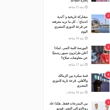
إجازة التقاعد
منذ 15 ساعة
2
مشاركة تاريخية و"أندية
اندماج".. كل ما تريد معرفته
عن قرعة الدوري المصري
اليوم
منذ 16 ساعة
3
البورصة كلمة السر.. لماذا
أعلن طرابزون سبور رسميًا
عن مفاوضات صلاح؟
منذ 17 ساعة
4
قمة مبكرة بين الزمالك
والأهلي.. قرعة نارية للدوري
المصري
منذ 10 ساعات
5
من المدرجات فقط.. هكذا عاد
رونالدو إلى النصر- فيديو